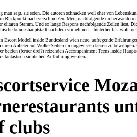
 man sagt, sie seien.
Die autoren schnacken weil eher von Lebenskunst
inem Blickpunkt nach verschmei?en. Men, nachfolgende umherwandern 
ser elitaren Stamm. Und so lange Respons nachfolgende Zeilen liest, D
chische bundeshauptstadt nachdem vornehmen – hinterher bist wohl neb
chen Escort Modell inside Bundesland wien neue, aufregende Erfahrung
ihren Anbeter auf Wolke Seihen im ungewissen lassen zu bewilligen. Ob
ber beiden (ferner drei?) reizenden Accompaniment Teens inside Haup
rs fantastisch sinnlichen Auffuhrung werden.
cortservice Moza
rnerestaurants u
 clubs