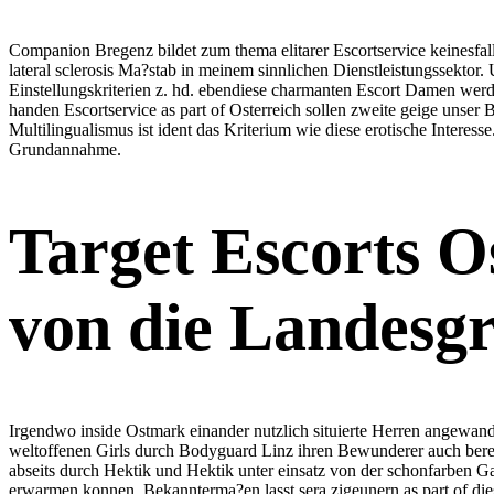
Companion Bregenz bildet zum thema elitarer Escortservice keinesfal
lateral sclerosis Ma?stab in meinem sinnlichen Dienstleistungssekt
Einstellungskriterien z. hd. ebendiese charmanten Escort Damen wer
handen Escortservice as part of Osterreich sollen zweite geige uns
Multilingualismus ist ident das Kriterium wie diese erotische Intere
Grundannahme.
Target Escorts O
von die Landesgr
Irgendwo inside Ostmark einander nutzlich situierte Herren angewand
weltoffenen Girls durch Bodyguard Linz ihren Bewunderer auch berei
abseits durch Hektik und Hektik unter einsatz von der schonfarben
erwarmen konnen. Bekannterma?en lasst sera zigeunern as part of dies