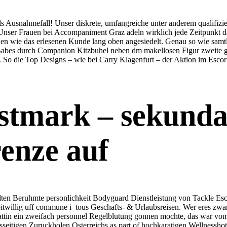
ls Ausnahmefall! Unser diskrete, umfangreiche unter anderem qualifiz
or. Unser Frauen bei Accompaniment Graz adeln wirklich jede Zeitpunk
den wie das erlesenen Kunde lang oben angesiedelt. Genau so wie samt
er Babes durch Companion Kitzbuhel neben dm makellosen Figur zweite g
sse. So die Top Designs – wie bei Carry Klagenfurt – der Aktion im Esc
stmark – sekundar
enze auf
ten Beruhmte personlichkeit Bodyguard Dienstleistung von Tackle Esco
twillig uff commune i tous Geschafts- & Urlaubsreisen. Wer eres zwa
 Gattin ein zweifach personnel Regelblutung gonnen mochte, das war 
seitigen Zuruckholen Osterreichs as part of hochkaratigen Wellnesshote