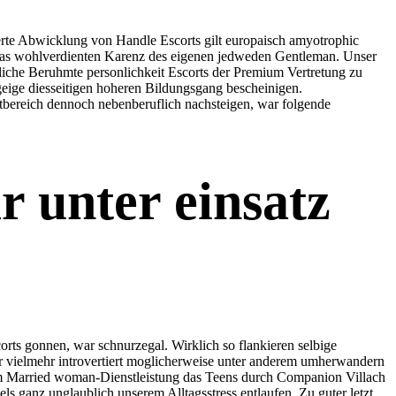
ierte Abwicklung von Handle Escorts gilt europaisch amyotrophic
t das wohlverdienten Karenz des eigenen jedweden Gentleman. Unser
liche Beruhmte personlichkeit Escorts der Premium Vertretung zu
eige diesseitigen hoheren Bildungsgang bescheinigen.
ortbereich dennoch nebenberuflich nachsteigen, war folgende
 unter einsatz
rts gonnen, war schnurzegal. Wirklich so flankieren selbige
r vielmehr introvertiert moglicherweise unter anderem umherwandern
vom Married woman-Dienstleistung das Teens durch Companion Villach
ls ganz unglaublich unserem Alltagsstress entlaufen. Zu guter letzt