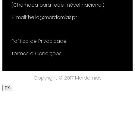
(Chamada para rede móvel nacional)
E-mail: hello@mordomias.pt
Política de Privacidade
Termos e Condições
Copyright © 2017 Mordomias
X