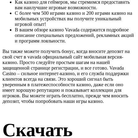
Как казино для геймеров, мы стремимся предоставить
вам наилучшие игровые возможности.
С более чем 500 играми казино и 200 играми казино на
мобильных устройствах вы получите уникальный
игровой опыт!
В вашем обзоре казино Vavada содержится подробное
описание специальных предложений, рекламных акций
и программ лояльности.
Вы также можете получить бонус, когда вносите депозит на
свой счет в
vavada официальный сайт мобильная версия
-
казино. Просто следуйте простым шагам на нашей
защищенной странице регистрации, и все готово. Vavada
Casino – сильное интернет-казино, и его служба поддержки
клиентов всегда на связи. Это хороший сигнал быть
уверенным в платежеспособности казино, даже если оно
имеет хорошую репутацию и показывает коллекции для
игроков. Вы можете играть бесплатно, прежде чем вносить
депозит, чтобы попробовать наши игры казино.
Скачать