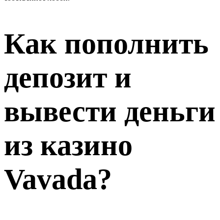
Как пополнить
депозит и
вывести деньги
из казино
Vavada?