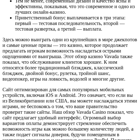
Тем не менее, современный дизайн и качество ясны и
эффективны, показывая, что это современное и одно из
лучших онлайн-казино.
Приветственный бонус выплачивается в три этапа:
первый — тестовая последовательность, второй —
тестовая развертка, а третий — выплата.
Здесь можно выиграть одни из крупнейших в мире джекпотов
и самые ценные призы — это казино, которое продолжает
предлагать игрокам возможность насладиться острыми
ощущениями от выигрыша. Этот обзор казино Vavada также
показал, что обслуживание клиентов хорошее. К ним
относятся более традиционный блэкджек, классический
блэкджек, двойной бонус, рулетка, тройной шанс,
видеопокер, игры на ловкость, водолей и многие другие.
Сайт оптимизирован для самых популярных мобильных
устройств, включая iOS и Android. Это означает, что если вы
из Великобритании или США, вы можете наслаждаться этими
играми, не беспокоясь о том, что ваше правительство
проверит такие сайты. Наш обзор Vavada Casino показал, что
сайт предлагает удобный интерфейс. Огромный выбор
вариантов оплаты демонстрирует стремление обеспечить
возможность игры как можно большему количеству людей, а
также подает сигналы доверия, будучи помещенным в