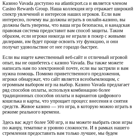
Казино Vavada доступно на atlanticport.ca и является членом
Casino Rewards Group. Наша коллекция игр отражает широкий
спектр увлечений и интересов наших игроков. Если вам
интересно, почему вы должны играть в онлайн-казино, вы
должны быть уверены, что ваша игра безопасна, и канадская
правовая система предоставит вам способ защиты. Таким
образом, если игроки никогда не играли в покер с живыми
дилерами, им будет проще освоить эту функцию, и они
получат удовольствие от нее гораздо быстрее.
Если вы ищете качественный веб-сайт и отличный игровой
опыт, вы не ошибетесь с казино Vavada. Вы также можете
написать нам по электронной почте, если вы застряли и вам
нужна помощь. Помимо приветственного предложения,
игроки обнаружат, что сайт является всеобъемлющим, с
огромным выбором игр на выбор. Казино Vavada предлагает
ряд способов оплаты, используя комбинацию более
традиционных способов оплаты и вариантов цифрового
кошелька и карты, что упрощает процесс внесения и снятия
средств. Живое казино — это игра, в которую можно играть в
режиме реального времени.
Здесь вас ждут более 500 игр, и вы можете выбрать свои игры
по жанру, тематике и уровню сложности. И в рамках нашего
стремления предоставить вам только лучшее, мы будем