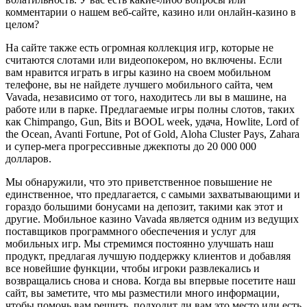
комментарии о нашем веб-сайте, казино или онлайн-казино в
целом?
На сайте также есть огромная коллекция игр, которые не
считаются слотами или видеопокером, но включены. Если
вам нравится играть в игры казино на своем мобильном
телефоне, вы не найдете лучшего мобильного сайта, чем
Vavada, независимо от того, находитесь ли вы в машине, на
работе или в парке. Предлагаемые игры полны слотов, таких
как Chimpango, Gun, Bits и BOOL week, удача, Howlite, Lord of
the Ocean, Avanti Fortune, Pot of Gold, Aloha Cluster Pays, Zahara
и супер-мега прогрессивные джекпоты до 20 000 000
долларов.
Мы обнаружили, что это приветственное повышение не
единственное, что предлагается, с самыми захватывающими и
гораздо большими бонусами на депозит, такими как этот и
другие. Мобильное казино Vavada является одним из ведущих
поставщиков программного обеспечения и услуг для
мобильных игр. Мы стремимся постоянно улучшать наш
продукт, предлагая лучшую поддержку клиентов и добавляя
все новейшие функции, чтобы игроки развлекались и
возвращались снова и снова. Когда вы впервые посетите наш
сайт, вы заметите, что мы разместили много информации,
чтобы помочь вам решить, подходит ли вам это место или есть