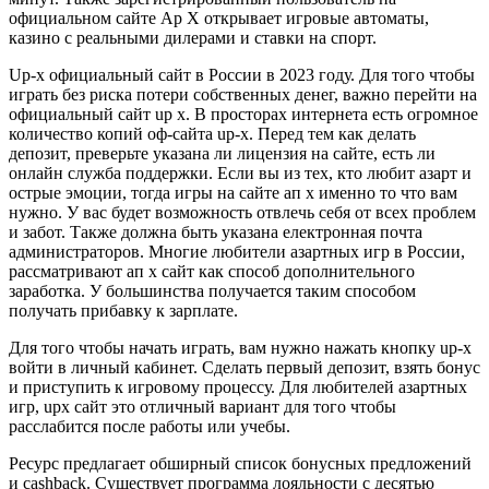
официальном сайте Ap X открывает игровые автоматы,
казино с реальными дилерами и ставки на спорт.
Up-x официальный сайт в России в 2023 году. Для того чтобы
играть без риска потери собственных денег, важно перейти на
официальный сайт up x. В просторах интернета есть огромное
количество копий оф-сайта up-x. Перед тем как делать
депозит, преверьте указана ли лицензия на сайте, есть ли
онлайн служба поддержки. Если вы из тех, кто любит азарт и
острые эмоции, тогда игры на сайте ап х именно то что вам
нужно. У вас будет возможность отвлечь себя от всех проблем
и забот. Также должна быть указана електронная почта
администраторов. Многие любители азартных игр в России,
рассматривают ап х сайт как способ дополнительного
заработка. У большинства получается таким способом
получать прибавку к зарплате.
Для того чтобы начать играть, вам нужно нажать кнопку up-x
войти в личный кабинет. Сделать первый депозит, взять бонус
и приступить к игровому процессу. Для любителей азартных
игр, upx сайт это отличный вариант для того чтобы
расслабится после работы или учебы.
Ресурс предлагает обширный список бонусных предложений
и cashback. Существует программа лояльности с десятью