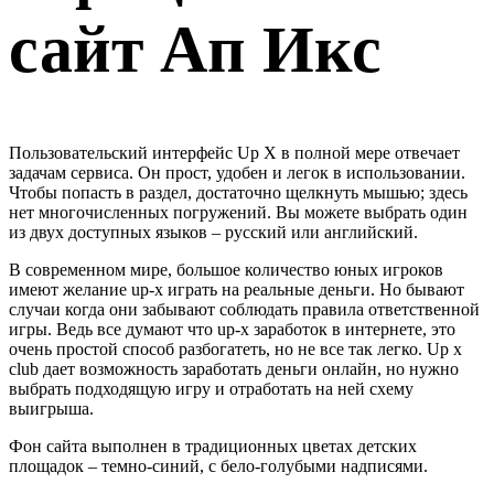
сайт Ап Икс
Пользовательский интерфейс Up X в полной мере отвечает
задачам сервиса. Он прост, удобен и легок в использовании.
Чтобы попасть в раздел, достаточно щелкнуть мышью; здесь
нет многочисленных погружений. Вы можете выбрать один
из двух доступных языков – русский или английский.
В современном мире, большое количество юных игроков
имеют желание up-x играть на реальные деньги. Но бывают
случаи когда они забывают соблюдать правила ответственной
игры. Ведь все думают что up-x заработок в интернете, это
очень простой способ разбогатеть, но не все так легко. Up x
club дает возможность заработать деньги онлайн, но нужно
выбрать подходящую игру и отработать на ней схему
выигрыша.
Фон сайта выполнен в традиционных цветах детских
площадок – темно-синий, с бело-голубыми надписями.