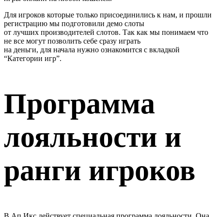
Для игроков которые только присоединились к нам, и прошли
регистрацию мы подготовили демо слоты
от лучших производителей слотов. Так как мы понимаем что
не все могут позволить себе сразу играть
на деньги, для начала нужно ознакомится с вкладкой
“Категории игр”.
Программа
лояльности и
ранги игроков
В Ап Икс действует специальная программа лояльности. Она