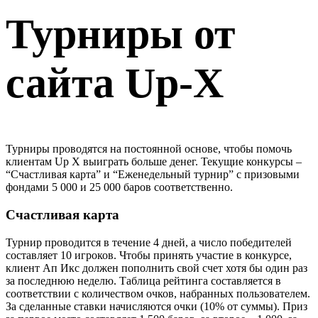
Турниры от
сайта Up-X
Турниры проводятся на постоянной основе, чтобы помочь
клиентам Up X выиграть больше денег. Текущие конкурсы –
“Счастливая карта” и “Еженедельный турнир” с призовыми
фондами 5 000 и 25 000 баров соответственно.
Счастливая карта
Турнир проводится в течение 4 дней, а число победителей
составляет 10 игроков. Чтобы принять участие в конкурсе,
клиент Ап Икс должен пополнить свой счет хотя бы один раз
за последнюю неделю. Таблица рейтинга составляется в
соответствии с количеством очков, набранных пользователем.
За сделанные ставки начисляются очки (10% от суммы). Приз