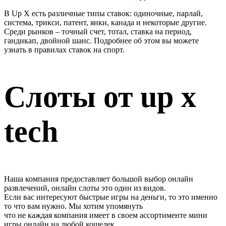
В Up Х есть различные типы ставок: одиночные, парлай,
система, трикси, патент, янки, канада и некоторые другие.
Среди рынков – точный счет, тотал, ставка на период,
гандикап, двойной шанс. Подробнее об этом вы можете
узнать в правилах ставок на спорт.
Слоты от up x
tech
Наша компания предоставляет большой выбор онлайн
развлечений, онлайн слоты это один из видов.
Если вас интересуют быстрые игры на деньги, то это именно
то что вам нужно. Мы хотим упомянуть
что не каждая компания имеет в своем ассортименте мини
игры онлайн на любой кошелек.