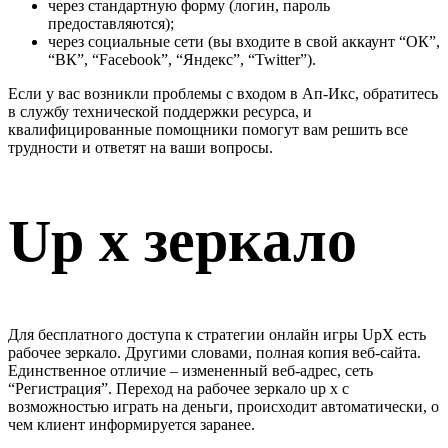
через стандартную форму (логин, пароль
предоставляются);
через социальные сети (вы входите в свой аккаунт “ОК”,
“ВК”, “Facebook”, “Яндекс”, “Twitter”).
Если у вас возникли проблемы с входом в Ап-Икс, обратитесь
в службу технической поддержки ресурса, и
квалифицированные помощники помогут вам решить все
трудности и ответят на ваши вопросы.
Up x зеркало
Для бесплатного доступа к стратегии онлайн игры UpX есть
рабочее зеркало. Другими словами, полная копия веб-сайта.
Единственное отличие – измененный веб-адрес, сеть
“Регистрация”. Переход на рабочее зеркало up x с
возможностью играть на деньги, происходит автоматически, о
чем клиент информируется заранее.