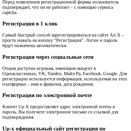
Перед появлением регистрационной формы пользователь
подтверждает, что он не работает – с помощью сервиса
captcha.
Регистрация в 1 клик
Самый быстрый способ зарегистрироваться на сайте Ап Х –
просто нажать на кнопку “Регистрация”. Логин и пароль
будут назначены автоматически.
Регистрация через социальные сети
Опция доступна игрокам, имеющим аккаунт в
Одноклассниках, VK, Yandex, Майл Ру, Facebook, Google. Для
регистрации используется информация, используемая на этих
платформах – имя и фамилия, дата рождения.
Регистрация по электронной почте
Клиент Up X предоставляет адрес электронной почты и
пароль. Вы получите электронное письмо со ссылкой для
подтверждения.
Up-x официальный сайт регистрация по