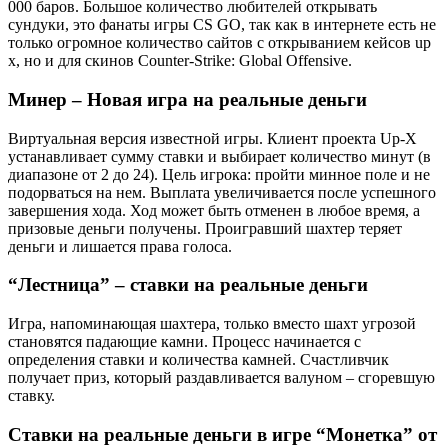
000 баров. Большое количество любителей открывать
сундуки, это фанаты игры CS GO, так как в интернете есть не
только огромное количество сайтов с открыванием кейсов up
x, но и для скинов Counter-Strike: Global Offensive.
Минер – Новая игра на реальные деньги
Виртуальная версия известной игры. Клиент проекта Up-X
устанавливает сумму ставки и выбирает количество минут (в
диапазоне от 2 до 24). Цель игрока: пройти минное поле и не
подорваться на нем. Выплата увеличивается после успешного
завершения хода. Ход может быть отменен в любое время, а
призовые деньги получены. Проигравший шахтер теряет
деньги и лишается права голоса.
“Лестница” – ставки на реальные деньги
Игра, напоминающая шахтера, только вместо шахт угрозой
становятся падающие камни. Процесс начинается с
определения ставки и количества камней. Счастливчик
получает приз, который раздавливается валуном – сгоревшую
ставку.
Ставки на реальные деньги в игре “Монетка” от