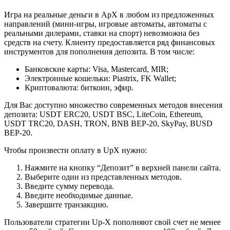
Игра на реальные деньги в ApX в любом из предложенных
направлений (мини-игры, игровые автоматы, автоматы с
реальными дилерами, ставки на спорт) невозможна без
средств на счету. Клиенту предоставляется ряд финансовых
инструментов для пополнения депозита. В том числе:
Банковские карты: Visa, Mastercard, MIR;
Электронные кошельки: Piastrix, FK Wallet;
Криптовалюта: биткоин, эфир.
Для Вас доступно множество современных методов внесения
депозита: USDT ERC20, USDT BSC, LiteCoin, Ethereum,
USDT TRC20, DASH, TRON, BNB BEP-20, SkyPay, BUSD
BEP-20.
Чтобы произвести оплату в UpX нужно:
Нажмите на кнопку “Депозит” в верхней панели сайта.
Выберите один из представленных методов.
Введите сумму перевода.
Введите необходимые данные.
Завершите транзакцию.
Пользователи стратегии Up-X пополняют свой счет не менее