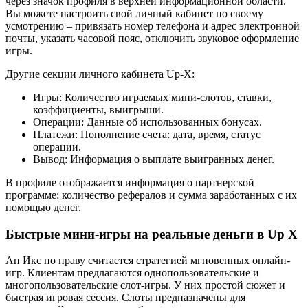
через значок профиля в верхней информационной области.
Вы можете настроить свой личный кабинет по своему
усмотрению – привязать номер телефона и адрес электронной
почты, указать часовой пояс, отключить звуковое оформление
игры.
Другие секции личного кабинета Up-X:
Игры: Количество играемых мини-слотов, ставки,
коэффициенты, выигрыши.
Операции: Данные об использованных бонусах.
Платежи: Пополнение счета: дата, время, статус
операции.
Вывод: Информация о выплате выигранных денег.
В профиле отображается информация о партнерской
программе: количество рефералов и сумма заработанных с их
помощью денег.
Быстрые мини-игры на реальные деньги в Up X
Ап Икс по праву считается стратегией мгновенных онлайн-
игр. Клиентам предлагаются однопользовательские и
многопользовательские слот-игры. У них простой сюжет и
быстрая игровая сессия. Слоты предназначены для