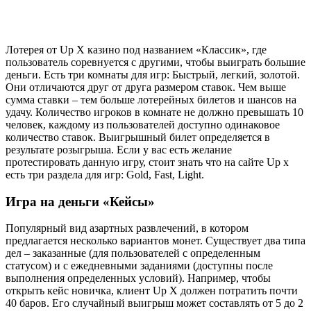
Лотерея от Up X казино под названием «Классик», где
пользователь соревнуется с другими, чтобы выиграть большие
деньги. Есть три комнаты для игр: Быстрый, легкий, золотой.
Они отличаются друг от друга размером ставок. Чем выше
сумма ставки – тем больше лотерейных билетов и шансов на
удачу. Количество игроков в комнате не должно превышать 10
человек, каждому из пользователей доступно одинаковое
количество ставок. Выигрышный билет определяется в
результате розыгрыша. Если у вас есть желание
протестировать данную игру, стоит знать что на сайте Up x
есть три раздела для игр: Gold, Fast, Light.
Игра на деньги «Кейсы»
Популярный вид азартных развлечений, в котором
предлагается несколько вариантов монет. Существует два типа
дел – заказанные (для пользователей с определенным
статусом) и с ежедневными заданиями (доступны после
выполнения определенных условий). Например, чтобы
открыть кейс новичка, клиент Up X должен потратить почти
40 баров. Его случайный выигрыш может составлять от 5 до 2