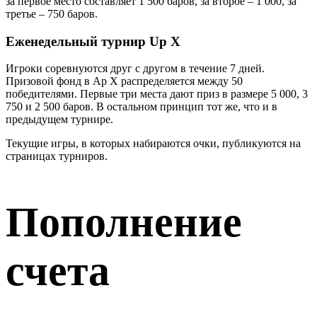
за первое место составляет 1 500 баров, за второе – 1 000, за
третье – 750 баров.
Еженедельный турнир Up X
Игроки соревнуются друг с другом в течение 7 дней.
Призовой фонд в Ap X распределяется между 50
победителями. Первые три места дают приз в размере 5 000, 3
750 и 2 500 баров. В остальном принцип тот же, что и в
предыдущем турнире.
Текущие игры, в которых набираются очки, публикуются на
страницах турниров.
Пополнение
счета