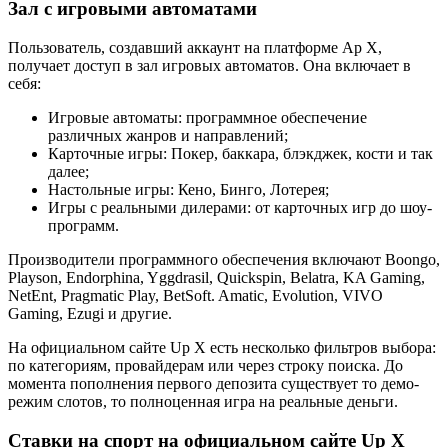
Зал с игровыми автоматами
Пользователь, создавший аккаунт на платформе Ap X,
получает доступ в зал игровых автоматов. Она включает в
себя:
Игровые автоматы: программное обеспечение
различных жанров и направлений;
Карточные игры: Покер, баккара, блэкджек, кости и так
далее;
Настольные игры: Кено, Бинго, Лотерея;
Игры с реальными дилерами: от карточных игр до шоу-
программ.
Производители программного обеспечения включают Boongo,
Playson, Endorphina, Yggdrasil, Quickspin, Belatra, KA Gaming,
NetEnt, Pragmatic Play, BetSoft. Amatic, Evolution, VIVO
Gaming, Ezugi и другие.
На официальном сайте Up X есть несколько фильтров выбора:
по категориям, провайдерам или через строку поиска. До
момента пополнения первого депозита существует то демо-
режим слотов, то полноценная игра на реальные деньги.
Ставки на спорт на официальном сайте Up X