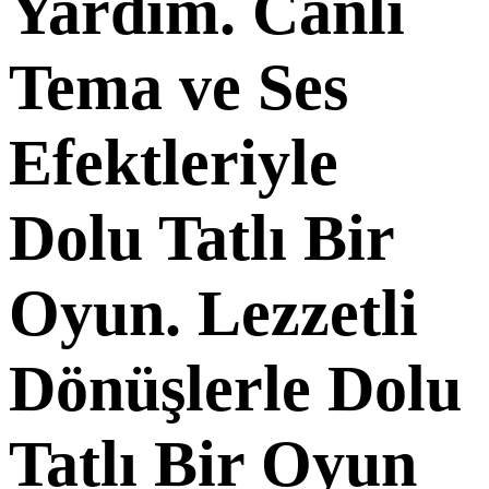
Yardım. Canlı
Tema ve Ses
Efektleriyle
Dolu Tatlı Bir
Oyun. Lezzetli
Dönüşlerle Dolu
Tatlı Bir Oyun