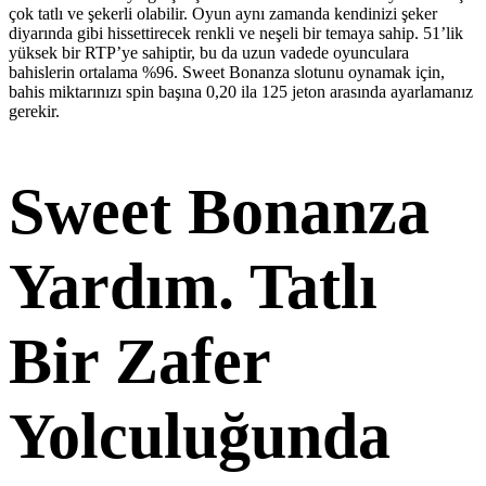
çok tatlı ve şekerli olabilir. Oyun aynı zamanda kendinizi şeker
diyarında gibi hissettirecek renkli ve neşeli bir temaya sahip. 51’lik
yüksek bir RTP’ye sahiptir, bu da uzun vadede oyunculara
bahislerin ortalama %96. Sweet Bonanza slotunu oynamak için,
bahis miktarınızı spin başına 0,20 ila 125 jeton arasında ayarlamanız
gerekir.
Sweet Bonanza
Yardım. Tatlı
Bir Zafer
Yolculuğunda