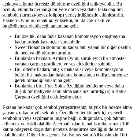
açıklayacağımız ücretsiz döndürme özelliğini tetikleyebilir. Bu
özellik, ekranda herhangi bir yere dört veya daha fazla dağılım
sembolü (kırmızı-beyaz lolipop) yerleştirdiğinizde etkinleştirilir.
Eksileri Oyunun oynaklığı yüksektir, bu da çok riskli ve
öngörülemez olabileceği anlamına gelir.
Bu özellik, daha fazla kazanan kombinasyon oluşmayana
kadar ardışık kazançlar yaratabilir.
Sweet Bonanza slotunu bu kadar tatlı yapan bir diğer özellik
de bedava döndürme turudur.
Bunlardan bazıları: Artıları Oyun, sürükleyici bir atmosfer
yaratan çarpıcı grafiklere ve ses efektlerine sahiptir.
Bu, ödeme hatları, bitişik makaralar veya kombinasyonu
belirli bir makaradan başlatma konusunda endişelenmenize
gerek olmadığı anlamına gelir.
Bunlardan biri, Free Spins özelliğini tetikleme veya daha
düşük bir maliyetle satın alma şansınızı artırdığı için Bahis
Çarpanı özelliğini etkinleştirmektir.
Ekrana ne kadar çok sembol yerleştirirseniz, büyük bir ödeme alma
şansınız o kadar yüksek olur. Özellikleri tetiklemek için yeterli
sembolün veya saçılmanın inişine bağlı olduğundan, çok tahmin
edilemez ve riskli olabilir. Alternatif olarak, bahis miktarınızın 100
katını ödeyerek doğrudan ücretsiz döndürme özelliğini de satın
alabilirsiniz. Diğer bir seçenek ise Bonus Satın AlBahsinizin 100