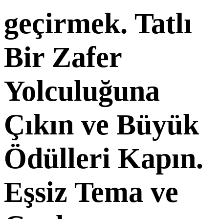
geçirmek. Tatlı
Bir Zafer
Yolculuğuna
Çıkın ve Büyük
Ödülleri Kapın.
Eşsiz Tema ve