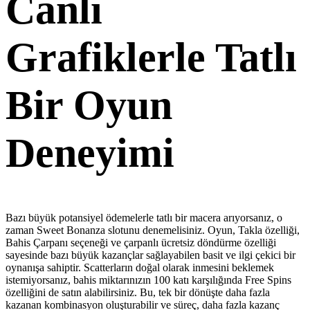
Canlı
Grafiklerle Tatlı
Bir Oyun
Deneyimi
Bazı büyük potansiyel ödemelerle tatlı bir macera arıyorsanız, o
zaman Sweet Bonanza slotunu denemelisiniz. Oyun, Takla özelliği,
Bahis Çarpanı seçeneği ve çarpanlı ücretsiz döndürme özelliği
sayesinde bazı büyük kazançlar sağlayabilen basit ve ilgi çekici bir
oynanışa sahiptir. Scatterların doğal olarak inmesini beklemek
istemiyorsanız, bahis miktarınızın 100 katı karşılığında Free Spins
özelliğini de satın alabilirsiniz. Bu, tek bir dönüşte daha fazla
kazanan kombinasyon oluşturabilir ve süreç, daha fazla kazanç