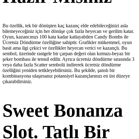
Bu özellik, tek bir dönüşten kaç kazanç elde edebileceğinizi asla
bilemeyeceğiniz için her dönüşe çok fazla heyecan ve gerilim katar.
Oyun, kazancınızı 100 kata kadar katlayabilen Candy Bombs ile
Ücretsiz Döndürme özelliğine sahiptir. Grafikler mükemmel, oyun
basit ama ilgi çekici ve özellikler heyecan verici ve kazançlı. Bu
sembol, üzerinde rastgele bir çarpan değeri olan kırmızı-beyaz bir
şeker bombası ile temsil edilir. Ayrıca ücretsiz döndürme sırasında 3
veya daha fazla Scatter sembolü indirerek ücretsiz döndürme
özelliğini yeniden tetikleyebilirsiniz. Bu şekilde, şanslı bir
kombinasyona ulaşırsanız potansiyel kazançlarınızı en üst düzeye
çıkarabilirsiniz.
Sweet Bonanza
Slot. Tatlı Bir