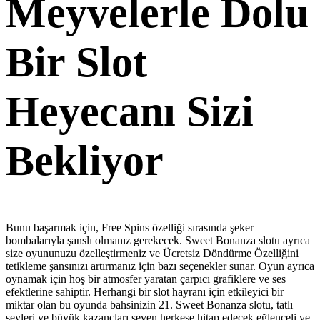
Meyvelerle Dolu
Bir Slot
Heyecanı Sizi
Bekliyor
Bunu başarmak için, Free Spins özelliği sırasında şeker
bombalarıyla şanslı olmanız gerekecek. Sweet Bonanza slotu ayrıca
size oyununuzu özelleştirmeniz ve Ücretsiz Döndürme Özelliğini
tetikleme şansınızı artırmanız için bazı seçenekler sunar. Oyun ayrıca
oynamak için hoş bir atmosfer yaratan çarpıcı grafiklere ve ses
efektlerine sahiptir. Herhangi bir slot hayranı için etkileyici bir
miktar olan bu oyunda bahsinizin 21. Sweet Bonanza slotu, tatlı
şeyleri ve büyük kazançları seven herkese hitap edecek eğlenceli ve