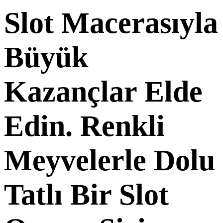
Slot Macerasıyla
Büyük
Kazançlar Elde
Edin. Renkli
Meyvelerle Dolu
Tatlı Bir Slot