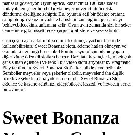
manzara gösteriyor. Oyun ayrıca, kazancınızı 100 kata kadar
katlayabilen şeker bombalarıyla heyecan verici bir ücretsiz
döndürme özelliğine sahiptir. Bu, oyunun adil bir ödeme oranına
sahip olduğu ve uzun vadede bahislerinizin çoğunu geri almayı
bekleyebileceğiniz anlamına gelir. Oyun aynı zamanda sizi bir şeker
cennetinde gibi hissettirecek çarpıcı grafiklere ve sese sahiptir.
Gibi çeşitli ayarlarla bir dizi otomatik dönüş ayarlamak için de
kullanabilirsiniz. Sweet Bonanza slotu, ödeme hatları olmayan ve
ekrandaki herhangi bir sembol kombinasyonu için ödeme yapan
diğer küme ödemeli slotlara benzer. Bazı tatlı kazançlar için pek çok
şans sunan eğlenceli ve renkli bir video slotu arıyorsanız, Pragmatic
Play tarafından Sweet Bonanza Slot’u kesinlikle denemelisiniz.
Semboller meyveler veya şekerler olabilir, meyveler daha düşük
ücretli ve şekerler daha yüksek ücretlidir. Sweet Bonanza Slot,
eğlence ve kazanç açlığınızı giderebilecek lezzetli ve heyecan verici
bir oyundur.
Sweet Bonanza