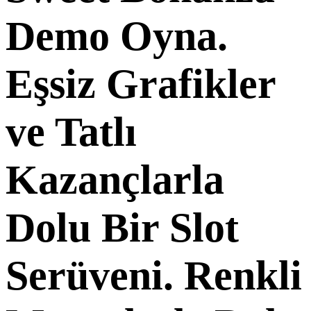
Demo Oyna.
Eşsiz Grafikler
ve Tatlı
Kazançlarla
Dolu Bir Slot
Serüveni. Renkli