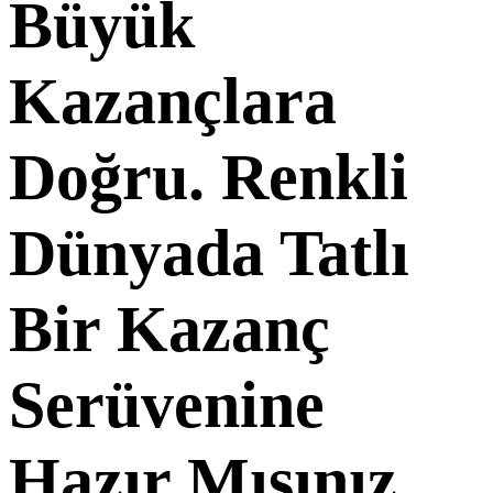
Büyük
Kazançlara
Doğru. Renkli
Dünyada Tatlı
Bir Kazanç
Serüvenine
Hazır Mısınız