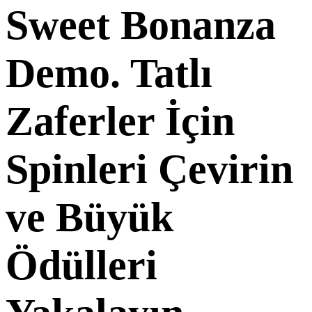
Sweet Bonanza
Demo. Tatlı
Zaferler İçin
Spinleri Çevirin
ve Büyük
Ödülleri