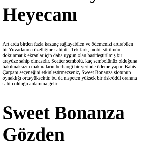
Heyecanı
Art arda birden fazla kazanç sağlayabilen ve ödemenizi artırabilen
bir Yuvarlanma özelliğine sahiptir. Tek fark, mobil sürümün
dokunmatik ekranlar için daha uygun olan basitleştirilmiş bir
arayüze sahip olmasıdır. Scatter sembolü, kaç sembolünüz olduğuna
bakılmaksızın makaraların herhangi bir yerinde ödeme yapar. Bahis
Çarpanı seçeneğini etkinleştirmezseniz, Sweet Bonanza slotunun
oynaklığı orta/yüksektir, bu da nispeten yüksek bir risk/ödül oranına
sahip olduğu anlamına gelir.
Sweet Bonanza
Gözden