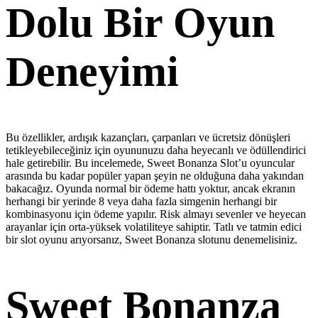
Dolu Bir Oyun
Deneyimi
Bu özellikler, ardışık kazançları, çarpanları ve ücretsiz dönüşleri
tetikleyebileceğiniz için oyununuzu daha heyecanlı ve ödüllendirici
hale getirebilir. Bu incelemede, Sweet Bonanza Slot’u oyuncular
arasında bu kadar popüler yapan şeyin ne olduğuna daha yakından
bakacağız. Oyunda normal bir ödeme hattı yoktur, ancak ekranın
herhangi bir yerinde 8 veya daha fazla simgenin herhangi bir
kombinasyonu için ödeme yapılır. Risk almayı sevenler ve heyecan
arayanlar için orta-yüksek volatiliteye sahiptir. Tatlı ve tatmin edici
bir slot oyunu arıyorsanız, Sweet Bonanza slotunu denemelisiniz.
Sweet Bonanza