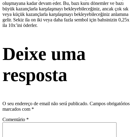
oluşmayana kadar devam eder. Bu, bazı kuru dönemler ve bazı
büyük kazançlarla karşılaşmayı bekleyebileceğiniz, ancak çok sık
veya küçük kazançlarla karşılaşmayı bekleyebileceğiniz anlamına
gelir. Sekiz ila on iki veya daha fazla sembol için bahsinizin 0,25x
ila 10x’ini öderler.
Deixe uma
resposta
O seu endereço de email não será publicado.
Campos obrigatórios
marcados com
*
Comentário
*