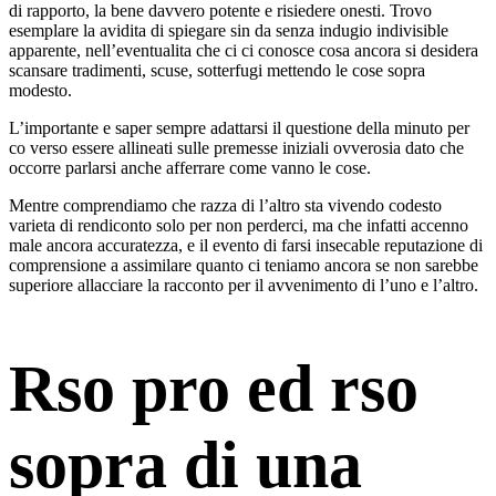
di rapporto, la bene davvero potente e risiedere onesti. Trovo
esemplare la avidita di spiegare sin da senza indugio indivisible
apparente, nell’eventualita che ci ci conosce cosa ancora si desidera
scansare tradimenti, scuse, sotterfugi mettendo le cose sopra
modesto.
L’importante e saper sempre adattarsi il questione della minuto per
co verso essere allineati sulle premesse iniziali ovverosia dato che
occorre parlarsi anche afferrare come vanno le cose.
Mentre comprendiamo che razza di l’altro sta vivendo codesto
varieta di rendiconto solo per non perderci, ma che infatti accenno
male ancora accuratezza, e il evento di farsi insecable reputazione di
comprensione a assimilare quanto ci teniamo ancora se non sarebbe
superiore allacciare la racconto per il avvenimento di l’uno e l’altro.
Rso pro ed rso
sopra di una