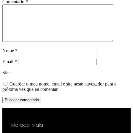
Comentário
*
Nome
*
Email
*
Site
Guardar o meu nome, email e site neste navegador para a
próxima vez que eu comentar.
Morada: Maia