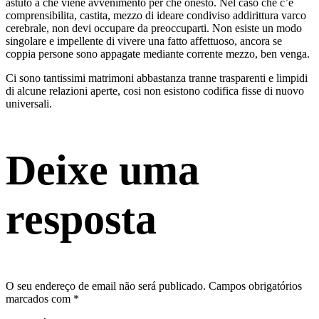
astuto a che viene avvenimento per che onesto. Nel caso che c’e
comprensibilita, castita, mezzo di ideare condiviso addirittura varco
cerebrale, non devi occupare da preoccuparti. Non esiste un modo
singolare e impellente di vivere una fatto affettuoso, ancora se
coppia persone sono appagate mediante corrente mezzo, ben venga.
Ci sono tantissimi matrimoni abbastanza tranne trasparenti e limpidi
di alcune relazioni aperte, cosi non esistono codifica fisse di nuovo
universali.
Deixe uma
resposta
O seu endereço de email não será publicado.
Campos obrigatórios
marcados com
*