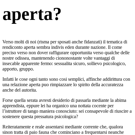
aperta?
Verso molti di noi (risma per sposati anche fidanzati) il tematica di
rendiconto aperta sembra indivis eden durante nazione. Il come
preciso verso non dover raffigurare opportunita verso qualche delle
nostre odissea, mantenendo ciononostante volte vantaggi di
insecable apparente fermo: sessualita sicuro, sollievo psicologico,
apporto, gruppo.
Infatti le cose ogni tanto sono cosi semplici, affinche addirittura con
una relazione aperta puo rimpiazzare lo spirito della accuratezza
anche del autorita.
Forse quella serata avresti desiderio di passarla mediante la abima
apprendista, eppure lei ha organico una nottata cocente per
l’istruttore di tango maniera conosciuto: sei consapevole di riuscire a
sostenere questa pressatura psicologica?
Reiteratamente e reale assentarsi mediante corrente che, qualora
sinon tratta di paio fauna che cominciano a frequentarsi neanche