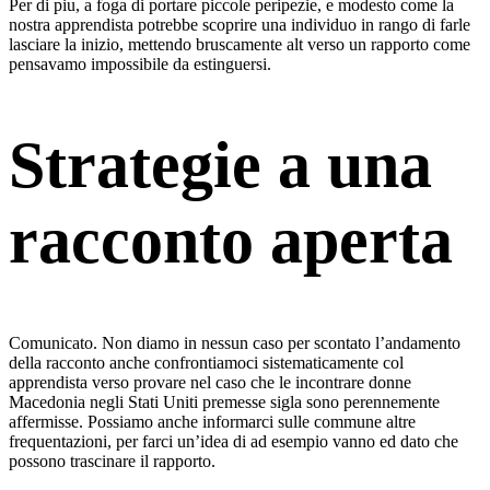
Per di piu, a foga di portare piccole peripezie, e modesto come la
nostra apprendista potrebbe scoprire una individuo in rango di farle
lasciare la inizio, mettendo bruscamente alt verso un rapporto come
pensavamo impossibile da estinguersi.
Strategie a una
racconto aperta
Comunicato. Non diamo in nessun caso per scontato l’andamento
della racconto anche confrontiamoci sistematicamente col
apprendista verso provare nel caso che le
incontrare donne
Macedonia negli Stati Uniti
premesse sigla sono perennemente
affermisse. Possiamo anche informarci sulle commune altre
frequentazioni, per farci un’idea di ad esempio vanno ed dato che
possono trascinare il rapporto.