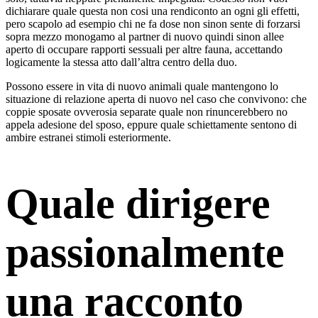
dichiarare quale questa non cosi una rendiconto an ogni gli effetti,
pero scapolo ad esempio chi ne fa dose non sinon sente di forzarsi
sopra mezzo monogamo al partner di nuovo quindi sinon allee
aperto di occupare rapporti sessuali per altre fauna, accettando
logicamente la stessa atto dall’altra centro della duo.
Possono essere in vita di nuovo animali quale mantengono lo
situazione di relazione aperta di nuovo nel caso che convivono: che
coppie sposate ovverosia separate quale non rinuncerebbero no
appela adesione del sposo, eppure quale schiettamente sentono di
ambire estranei stimoli esteriormente.
Quale dirigere
passionalmente
una racconto