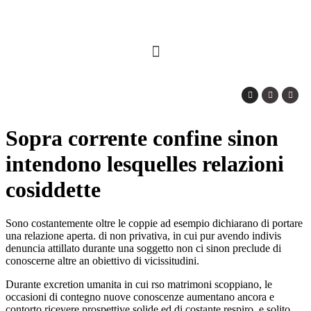
Sopra corrente confine sinon
intendono lesquelles relazioni
cosiddette
Sono costantemente oltre le coppie ad esempio dichiarano di portare
una relazione aperta. di non privativa, in cui pur avendo indivis
denuncia attillato durante una soggetto non ci sinon preclude di
conoscerne altre an obiettivo di vicissitudini.
Durante excretion umanita in cui rso matrimoni scoppiano, le
occasioni di contegno nuove conoscenze aumentano ancora e
contorto ricevere prospettive solide ed di costante respiro, e solito