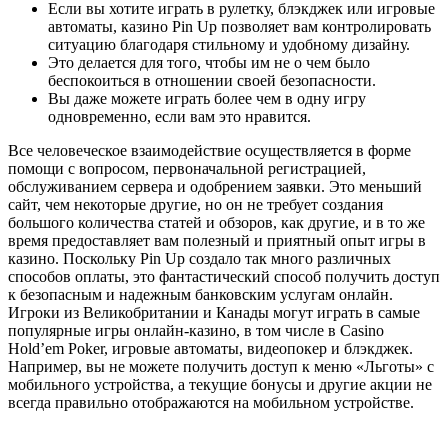
Если вы хотите играть в рулетку, блэкджек или игровые
автоматы, казино Pin Up позволяет вам контролировать
ситуацию благодаря стильному и удобному дизайну.
Это делается для того, чтобы им не о чем было
беспокоиться в отношении своей безопасности.
Вы даже можете играть более чем в одну игру
одновременно, если вам это нравится.
Все человеческое взаимодействие осуществляется в форме
помощи с вопросом, первоначальной регистрацией,
обслуживанием сервера и одобрением заявки. Это меньший
сайт, чем некоторые другие, но он не требует создания
большого количества статей и обзоров, как другие, и в то же
время предоставляет вам полезный и приятный опыт игры в
казино. Поскольку Pin Up создало так много различных
способов оплаты, это фантастический способ получить доступ
к безопасным и надежным банковским услугам онлайн.
Игроки из Великобритании и Канады могут играть в самые
популярные игры онлайн-казино, в том числе в Casino
Hold’em Poker, игровые автоматы, видеопокер и блэкджек.
Например, вы не можете получить доступ к меню «Льготы» с
мобильного устройства, а текущие бонусы и другие акции не
всегда правильно отображаются на мобильном устройстве.