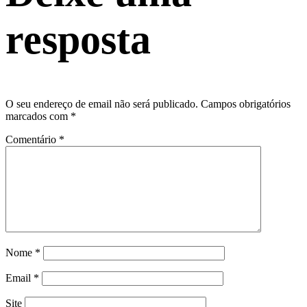
resposta
O seu endereço de email não será publicado.
Campos obrigatórios
marcados com
*
Comentário
*
Nome
*
Email
*
Site