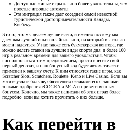
Доступные живые игры казино более увлекательны, чем
простые игровые автоматы.
Эта миграция также дает соседней самой известной
туристической достопримечательности Канады,
Квебеку.
Это то, что мы делаем лучше всего, и именно поэтому мы
даем вам лучший опыт онлайн-казино, на который вы только
могли надеяться. У нас также есть букмекерская контора, где
можно делать ставки на лучшие виды спорта дня, и более 100
игр в реальном времени для вашего удовольствия. Чтобы
воспользоваться этим предложением, просто внесите свой
первый депозит, и наш бонусный код будет автоматически
применен к вашему счету. К ним относятся такие игры, как
Scratcher Slots, Scratchers, Roulette, Keno и Live Casino. Если вы
хотите узнать больше, обязательно ознакомьтесь с нашими
знаками одобрения eCOGRA и MGA и приветственным
бонусом. Конечно, мы также написали об этих играх более
подробно, если вы хотите прочитать о них больше.
Как перейти в