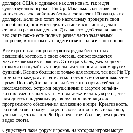
долларов США и одинаков как для новых, так и для
существующих игроков Pin Up. Максимальная ставка до
истечения срока действия бонуса составляет 100 канадских
долларов. Если они хотят по-настоящему проверить свои
способности, они могут делать ставки в казино и делать
ставки на реальные деньги. Для вашего удобства на нашем
веб-сайте также есть полный раздел часто задаваемых
вопросов, в котором вы найдете ответы на все ваши вопросы.
Все игры также сопровождаются рядом бесплатных
вращений, которые, в свою очередь, сопровождаются
максимальным выигрышем. Это игра в блэкджек за двумя
столами со случайным предельным уровнем и рядом других
функций. Казино больше не только для смелых, так как Pin Up
позволяет каждому играть легко и безопасно за минимальное
время. Попробуйте наши игры бесплатно прямо сейчас и
наслаждайтесь острыми ощущениями и азартом онлайн-
казино вместе с нами. С нами вы можете быть уверены, что
находитесь в надежных руках лучших поставщиков
программного обеспечения для казино в мире. Креативность,
разнообразие и бонусы оцениваются относительно хорошо,
учитывая, что казино Pin Up предлагает больше, чем просто
видео-слоты.
Существует даже форум игроков, на котором игроки могут