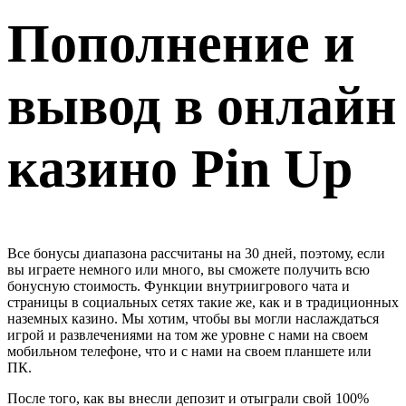
Пополнение и
вывод в онлайн
казино Pin Up
Все бонусы диапазона рассчитаны на 30 дней, поэтому, если
вы играете немного или много, вы сможете получить всю
бонусную стоимость. Функции внутриигрового чата и
страницы в социальных сетях такие же, как и в традиционных
наземных казино. Мы хотим, чтобы вы могли наслаждаться
игрой и развлечениями на том же уровне с нами на своем
мобильном телефоне, что и с нами на своем планшете или
ПК.
После того, как вы внесли депозит и отыграли свой 100%