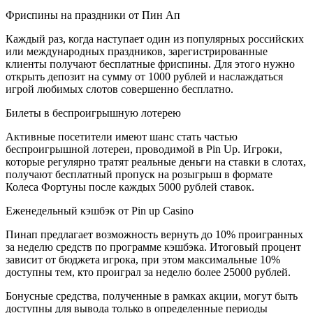
Фриспины на праздники от Пин Ап
Каждый раз, когда наступает один из популярных российских
или международных праздников, зарегистрированные
клиенты получают бесплатные фриспины. Для этого нужно
открыть депозит на сумму от 1000 рублей и наслаждаться
игрой любимых слотов совершенно бесплатно.
Билеты в беспроигрышную лотерею
Активные посетители имеют шанс стать частью
беспроигрышной лотереи, проводимой в Pin Up. Игроки,
которые регулярно тратят реальные деньги на ставки в слотах,
получают бесплатный пропуск на розыгрыш в формате
Колеса Фортуны после каждых 5000 рублей ставок.
Еженедельный кэшбэк от Pin up Casino
Пинап предлагает возможность вернуть до 10% проигранных
за неделю средств по программе кэшбэка. Итоговый процент
зависит от бюджета игрока, при этом максимальные 10%
доступны тем, кто проиграл за неделю более 25000 рублей.
Бонусные средства, полученные в рамках акции, могут быть
доступны для вывода только в определенные периоды