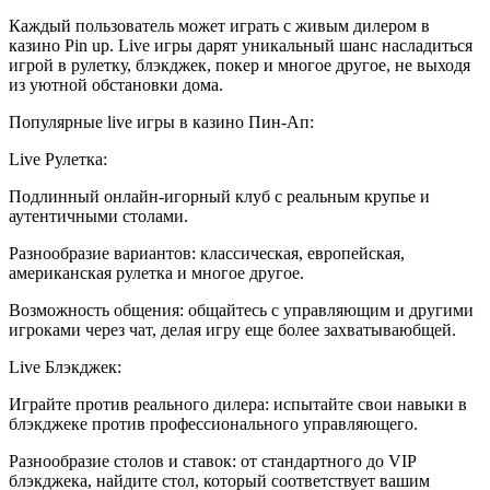
Каждый пользователь может играть с живым дилером в
казино Pin up. Live игры дарят уникальный шанс насладиться
игрой в рулетку, блэкджек, покер и многое другое, не выходя
из уютной обстановки дома.
Популярные live игры в казино Пин-Ап:
Live Рулетка:
Подлинный онлайн-игорный клуб с реальным крупье и
аутентичными столами.
Разнообразие вариантов: классическая, европейская,
американская рулетка и многое другое.
Возможность общения: общайтесь с управляющим и другими
игроками через чат, делая игру еще более захватываюбщей.
Live Блэкджек:
Играйте против реального дилера: испытайте свои навыки в
блэкджеке против профессионального управляющего.
Разнообразие столов и ставок: от стандартного до VIP
блэкджека, найдите стол, который соответствует вашим