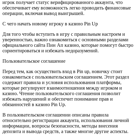
игрок получает статус верифицированного аккаунта, что
обеспечивает ему возможность легко проводить финансовые
операции, включая вывод выигрышей.
С чего начать новому игроку в казино Pin Up
Для того чтобы вступить в игру с правильным настроем и
уверенностью, важно ознакомиться с основными разделами
официального сайта Пин Ап казино, которые помогут быстро
сориентироваться и избежать недоразумений.
Пользовательское соглашение
Перед тем, как осуществить вход в Pin up, новичку стоит
ознакомиться с пользовательским соглашением. Этот раздел
содержит правила и условия использования платформы,
которые регулируют взаимоотношения между игроком и
казино. Чтение пользовательского соглашения позволит
избежать нарушений и обеспечит понимание прав и
обязанностей в казино Pin Up.
В пользовательском соглашении описаны правила
относительно регистрации аккаунта, использования личной
информации, вопросы безопасности, методы внесения
депозита и вывода средств, а также многие другие аспекты.