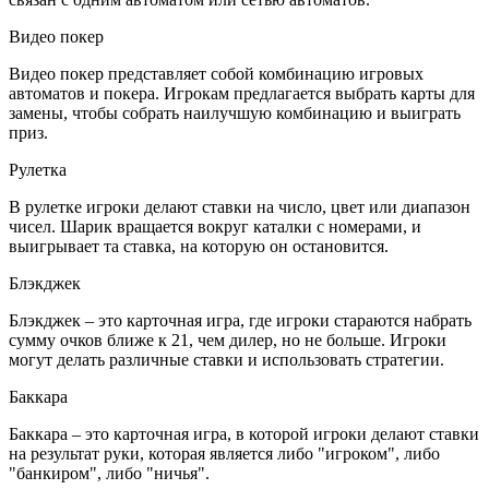
Видео покер
Видео покер представляет собой комбинацию игровых
автоматов и покера. Игрокам предлагается выбрать карты для
замены, чтобы собрать наилучшую комбинацию и выиграть
приз.
Рулетка
В рулетке игроки делают ставки на число, цвет или диапазон
чисел. Шарик вращается вокруг каталки с номерами, и
выигрывает та ставка, на которую он остановится.
Блэкджек
Блэкджек – это карточная игра, где игроки стараются набрать
сумму очков ближе к 21, чем дилер, но не больше. Игроки
могут делать различные ставки и использовать стратегии.
Баккара
Баккара – это карточная игра, в которой игроки делают ставки
на результат руки, которая является либо "игроком", либо
"банкиром", либо "ничья".