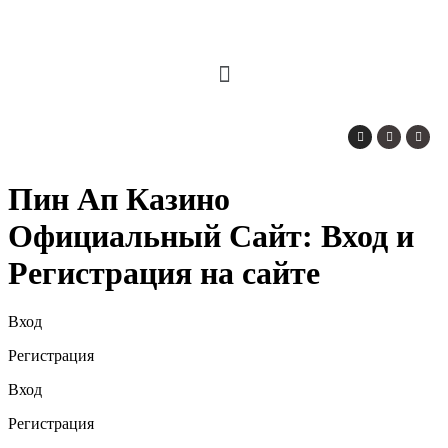
Пин Ап Казино
Официальный Сайт: Вход и
Регистрация на сайте
Вход
Регистрация
Вход
Регистрация