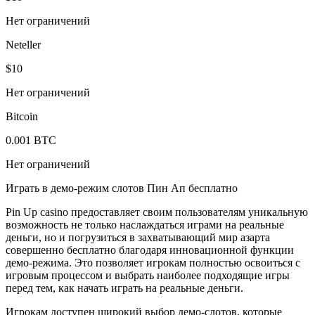
Нет ограничений
Neteller
$10
Нет ограничений
Bitcoin
0.001 BTC
Нет ограничений
Играть в демо-режим слотов Пин Ап бесплатно
Pin Up casino предоставляет своим пользователям уникальную
возможность не только наслаждаться играми на реальные
деньги, но и погрузиться в захватывающий мир азарта
совершенно бесплатно благодаря инновационной функции
демо-режима. Это позволяет игрокам полностью освоиться с
игровым процессом и выбрать наиболее подходящие игры
перед тем, как начать играть на реальные деньги.
Игрокам доступен широкий выбор демо-слотов, которые