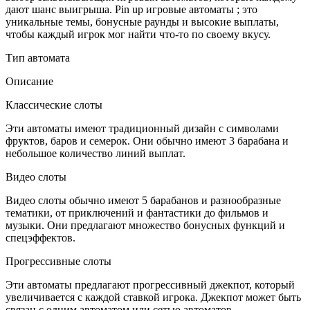
дают шанс выигрыша. Pin up игровые автоматы ; это
уникальные темы, бонусные раунды и высокие выплаты,
чтобы каждый игрок мог найти что-то по своему вкусу.
Тип автомата
Описание
Классические слоты
Эти автоматы имеют традиционный дизайн с символами
фруктов, баров и семерок. Они обычно имеют 3 барабана и
небольшое количество линий выплат.
Видео слоты
Видео слоты обычно имеют 5 барабанов и разнообразные
тематики, от приключений и фантастики до фильмов и
музыки. Они предлагают множество бонусных функций и
спецэффектов.
Прогрессивные слоты
Эти автоматы предлагают прогрессивный джекпот, который
увеличивается с каждой ставкой игрока. Джекпот может быть
связан с одним автоматом или сетью автоматов.