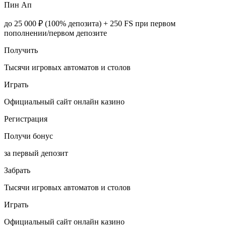
Пин Ап
до 25 000 ₽ (100% депозита) + 250 FS при первом
пополнении/первом депозите
Получить
Тысячи игровых автоматов и столов
Играть
Официальный сайт онлайн казино
Регистрация
Получи бонус
за первый депозит
Забрать
Тысячи игровых автоматов и столов
Играть
Официальный сайт онлайн казино