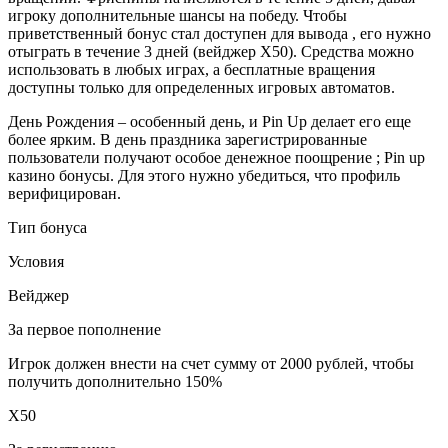
игроку дополнительные шансы на победу. Чтобы
приветственный бонус стал доступен для вывода , его нужно
отыграть в течение 3 дней (вейджер Х50). Средства можно
использовать в любых играх, а бесплатные вращения
доступны только для определенных игровых автоматов.
День Рождения – особенный день, и Pin Up делает его еще
более ярким. В день праздника зарегистрированные
пользователи получают особое денежное поощрение ; Pin up
казино бонусы. Для этого нужно убедиться, что профиль
верифицирован.
Тип бонуса
Условия
Вейджер
За первое пополнение
Игрок должен внести на счет сумму от 2000 рублей, чтобы
получить дополнительно 150%
Х50