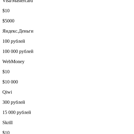
Visa/Mastercard
$10
$5000
Яндекс.Деньги
100 рублей
100 000 рублей
WebMoney
$10
$10 000
Qiwi
300 рублей
15 000 рублей
Skrill
$10