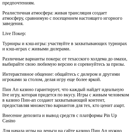
предпочтениям.
Реалистичная атмосфера: живая трансляция создает
атмосферу, сравнимую с посещением настоящего игорного
заведения.
Live Покер:
Турниры и кэш-игры: участвуйте в захватывающих турнирах
и кэш-играх с живыми дилерами.
Различные варианты покера: от техасского холдема до омахи,
выбирайте свою любимую версию и соревнуйтесь за призы.
Интерактивное общение: общайтесь с дилером и другими
игроками за столом, делая игру еще более яркой.
Пин Ап казино гарантирует, что каждый найдет идеальную
live игру, которая придется по вкусу. Игры с живым человеком
в казино Пин-ап создают захватывающий контент,
предоставляя множество вариантов для тех, кто ценит азарт.
Внесение депозита и вывод средств с платформы Pin Up
Casino
Для начала игры на деньги на сайте казино Пин Ап нужно