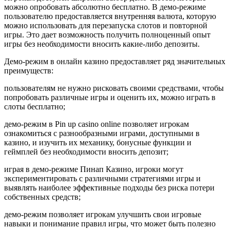
можно опробовать абсолютно бесплатно. В демо-режиме
пользователю предоставляется внутренняя валюта, которую
можно использовать для перезапуска слотов и повторной
игры. Это дает возможность получить полноценный опыт
игры без необходимости вносить какие-либо депозиты.
Демо-режим в онлайн казино предоставляет ряд значительных
преимуществ:
пользователям не нужно рисковать своими средствами, чтобы
попробовать различные игры и оценить их, можно играть в
слоты бесплатно;
демо-режим в Pin up casino online позволяет игрокам
ознакомиться с разнообразными играми, доступными в
казино, и изучить их механику, бонусные функции и
геймплей без необходимости вносить депозит;
играя в демо-режиме Пинап Казино, игроки могут
экспериментировать с различными стратегиями игры и
выявлять наиболее эффективные подходы без риска потери
собственных средств;
демо-режим позволяет игрокам улучшить свои игровые
навыки и понимание правил игры, что может быть полезно