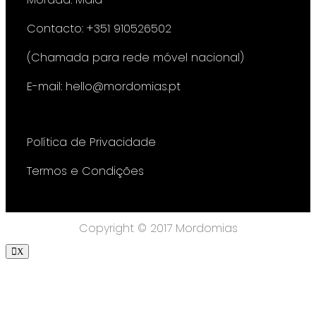
Contacto: +351 910526502
(Chamada para rede móvel nacional)
E-mail: hello@mordomias.pt
Política de Privacidade
Termos e Condições
Copyright © 2017 Mordomias
X