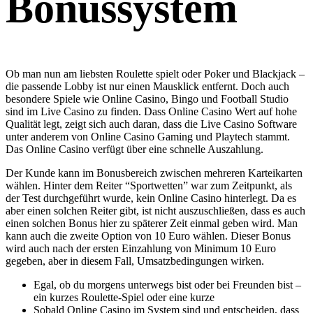
Bonussystem
Ob man nun am liebsten Roulette spielt oder Poker und Blackjack –
die passende Lobby ist nur einen Mausklick entfernt. Doch auch
besondere Spiele wie Online Casino, Bingo und Football Studio
sind im Live Casino zu finden. Dass Online Casino Wert auf hohe
Qualität legt, zeigt sich auch daran, dass die Live Casino Software
unter anderem von Online Casino Gaming und Playtech stammt.
Das Online Casino verfügt über eine schnelle Auszahlung.
Der Kunde kann im Bonusbereich zwischen mehreren Karteikarten
wählen. Hinter dem Reiter “Sportwetten” war zum Zeitpunkt, als
der Test durchgeführt wurde, kein Online Casino hinterlegt. Da es
aber einen solchen Reiter gibt, ist nicht auszuschließen, dass es auch
einen solchen Bonus hier zu späterer Zeit einmal geben wird. Man
kann auch die zweite Option von 10 Euro wählen. Dieser Bonus
wird auch nach der ersten Einzahlung von Minimum 10 Euro
gegeben, aber in diesem Fall, Umsatzbedingungen wirken.
Egal, ob du morgens unterwegs bist oder bei Freunden bist –
ein kurzes Roulette-Spiel oder eine kurze
Sobald Online Casino im System sind und entscheiden, dass