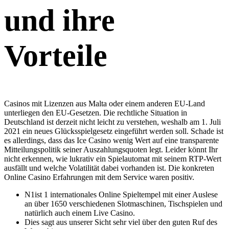
und ihre
Vorteile
Casinos mit Lizenzen aus Malta oder einem anderen EU-Land
unterliegen den EU-Gesetzen. Die rechtliche Situation in
Deutschland ist derzeit nicht leicht zu verstehen, weshalb am 1. Juli
2021 ein neues Glücksspielgesetz eingeführt werden soll. Schade ist
es allerdings, dass das Ice Casino wenig Wert auf eine transparente
Mitteilungspolitik seiner Auszahlungsquoten legt. Leider könnt Ihr
nicht erkennen, wie lukrativ ein Spielautomat mit seinem RTP-Wert
ausfällt und welche Volatilität dabei vorhanden ist. Die konkreten
Online Casino Erfahrungen mit dem Service waren positiv.
N1ist 1 internationales Online Spieltempel mit einer Auslese
an über 1650 verschiedenen Slotmaschinen, Tischspielen und
natürlich auch einem Live Casino.
Dies sagt aus unserer Sicht sehr viel über den guten Ruf des