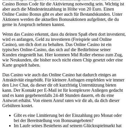
Casino Bonus Code für die Aktivierung notwendig sein. Wichtig ist
aber auch die Mindesteinzahlung in Höhe von 20 Euro. Einen
Online Casino Bonus gibt es aber auch für Bestandskunden. Unter
Aktionen werden die aktuellen Bonusaktionen aufgelistet, die du
gerne in Anspruch nehmen kannst.
Wenn das Casino erkennt, dass du deinen Spaß eben dort investierst,
wird es anfangen, Geld zu investieren (Freispiele und Online
Casino), um dich dort zu behalten. Das Online Casino ist ein
typisches Online-Casino, das sich auf die Bedürfnisse seiner
Kunden eingestellt hat. Hier kommen Mid Roller ebenso zum Zug,
wie Neukunden, die bisher noch nicht einen Chip gesetzt oder eine
Karte gespielt haben.
Das Casino wie auch das Online Casino hat dadurch einiges an
Attraktivität eingebüßt. Für kleinere Anfragen empfehlen wir immer
den Live Chat, da dieser dir oft kurzfristig Unterstützung bieten
kann. Der Kontakt per E-Mail ist für komplexere Anliegen gedacht
und es kann gegebenenfalls 24-48 Stunden dauern, eh du eine
Antwort erhälst. Von einem Anruf raten wir dir ab, da dich dieser
Gebühren kostet.
Gibt es eine Limitierung bei der Einzahlung pro Monat oder
bei der Bereitstellung von Bonusangeboten?
Im Laufe seines Bestehens auf seinem Glücksspielmarkt hat