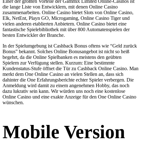
Einer der größten Vorteile der Gammix Limited Online-Casinos ist
die lange Liste von Entwicklern, mit denen Online Casino
zusammenarbeiten. Online Casino bietet Slots von Online Casino,
Elk, NetEnt, Playn GO, Microgaming, Online Casino Tiger und
vielen anderen etablierten Anbietern. Online Casino bietet eine
fantastische Spielebibliothek mit über 800 Automatenspielen der
besten Entwickler der Branche.
In der Spielumgebung ist Cashback Bonus oftens wie “Geld zurück
Bonus” bekannt. Solches Online Bonusangebot ist nicht so heiß
begehrt, da die Online Spielbanken es meistens den geübten
Spielern zur Verfügung stellen. Kurzum: Eine bestimmte
Kundenstatus-Stufe öffnet die Tür zu Cashback Online Casino. Man
merkt dem One Online Casino an vielen Stellen an, dass sich
dahinter die One Erfahrungsberichte echter Spieler verbergen. Die
Anmeldung wird damit zu einem angenehmen Hobby, das noch
dazu lukrativ sein kann. Wir würden uns noch eine kostenlose
Online Casino und eine exakte Anzeige für den One Online Casino
wünschen.
Mobile Version