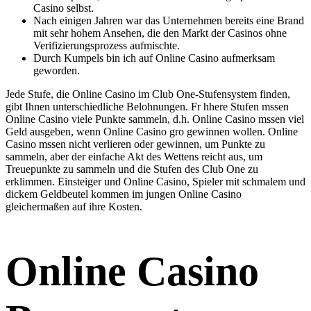
Casino selbst.
Nach einigen Jahren war das Unternehmen bereits eine Brand
mit sehr hohem Ansehen, die den Markt der Casinos ohne
Verifizierungsprozess aufmischte.
Durch Kumpels bin ich auf Online Casino aufmerksam
geworden.
Jede Stufe, die Online Casino im Club One-Stufensystem finden,
gibt Ihnen unterschiedliche Belohnungen. Fr hhere Stufen mssen
Online Casino viele Punkte sammeln, d.h. Online Casino mssen viel
Geld ausgeben, wenn Online Casino gro gewinnen wollen. Online
Casino mssen nicht verlieren oder gewinnen, um Punkte zu
sammeln, aber der einfache Akt des Wettens reicht aus, um
Treuepunkte zu sammeln und die Stufen des Club One zu
erklimmen. Einsteiger und Online Casino, Spieler mit schmalem und
dickem Geldbeutel kommen im jungen Online Casino
gleichermaßen auf ihre Kosten.
Online Casino