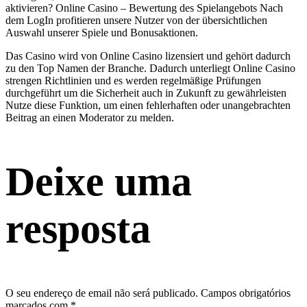
aktivieren? Online Casino – Bewertung des Spielangebots Nach
dem LogIn profitieren unsere Nutzer von der übersichtlichen
Auswahl unserer Spiele und Bonusaktionen.
Das Casino wird von Online Casino lizensiert und gehört dadurch
zu den Top Namen der Branche. Dadurch unterliegt Online Casino
strengen Richtlinien und es werden regelmäßige Prüfungen
durchgeführt um die Sicherheit auch in Zukunft zu gewährleisten
Nutze diese Funktion, um einen fehlerhaften oder unangebrachten
Beitrag an einen Moderator zu melden.
Deixe uma
resposta
O seu endereço de email não será publicado.
Campos obrigatórios
marcados com
*