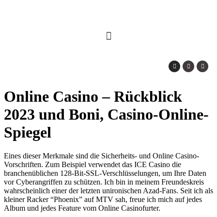
Online Casino – Rückblick
2023 und Boni, Casino-Online-
Spiegel
Eines dieser Merkmale sind die Sicherheits- und Online Casino-
Vorschriften. Zum Beispiel verwendet das ICE Casino die
branchenüblichen 128-Bit-SSL-Verschlüsselungen, um Ihre Daten
vor Cyberangriffen zu schützen. Ich bin in mei­nem Freun­des­kreis
wahr­schein­lich einer der letz­ten uniro­ni­schen Azad-​Fans. Seit ich als
klei­ner Racker “Phoe­nix” auf MTV sah, freue ich mich auf jedes
Album und jedes Fea­ture vom Online Casino­fur­ter.