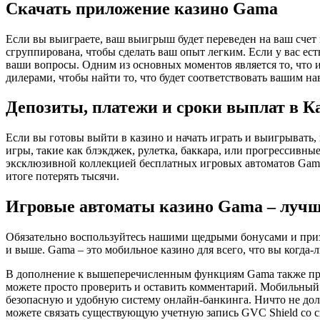
Скачать приложение казино Gama
Если вы выиграете, ваш выигрыш будет переведен на ваш счет 
сгруппирована, чтобы сделать ваш опыт легким. Если у вас ест
ваши вопросы. Одним из основных моментов является то, что 
дилерами, чтобы найти то, что будет соответствовать вашим н
Депозиты, платежи и сроки выплат в 
Если вы готовы выйти в казино и начать играть и выигрывать,
игры, такие как блэкджек, рулетка, баккара, или прогрессив
эксклюзивной коллекцией бесплатных игровых автоматов Gama 
итоге потерять тысячи.
Игровые автоматы казино Gama – лучш
Обязательно воспользуйтесь нашими щедрыми бонусами и приза
и выше. Gama – это мобильное казино для всего, что вы когда-л
В дополнение к вышеперечисленным функциям Gama также пре
можете просто проверить и оставить комментарий. Мобильный 
безопасную и удобную систему онлайн-банкинга. Ничто не до
можете связать существующую учетную запись GVC Shield со с