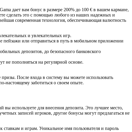
ama дает вам бонус в размере 200% до 100 € в вашем кармане,
ожете сделать это с помощью любого из наших надежных и
овейшая современная технология, обеспечивающая валютность
лекательных и увлекательных игр.
вые пейзажи или отправиться в путь в мобильном приложении
мобильных депозитов, до безопасного банковского
ут не пополняться на регулярной основе.
 призы. После входа в систему вы можете использовать
по-настоящему заботиться о своем опыте.
 вы используете для внесения депозита. Это лучшее место,
учетных записей игроков, другие бонусы могут предлагаться не
к ставкам и играм. Уникальное имя пользователя и пароль