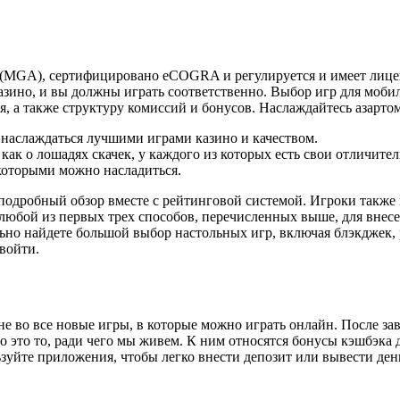
(MGA), сертифицировано eCOGRA и регулируется и имеет лице
казино, и вы должны играть соответственно. Выбор игр для моб
, а также структуру комиссий и бонусов. Наслаждайтесь азартом
 наслаждаться лучшими играми казино и качеством.
как о лошадях скачек, у каждого из которых есть свои отличите
 которыми можно насладиться.
подробный обзор вместе с рейтинговой системой. Игроки также 
 любой из первых трех способов, перечисленных выше, для внес
льно найдете большой выбор настольных игр, включая блэкджек,
войти.
 не во все новые игры, в которые можно играть онлайн. После з
 это то, ради чего мы живем. К ним относятся бонусы кэшбэка д
уйте приложения, чтобы легко внести депозит или вывести ден