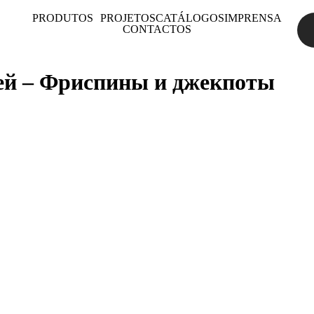
PRODUTOS
PROJETOS
CATÁLOGOS
IMPRENSA
CONTACTOS
ей – Фриспины и джекпоты