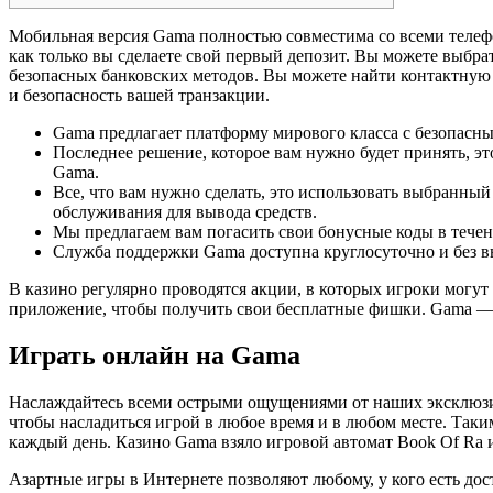
Мобильная версия Gama полностью совместима со всеми телефо
как только вы сделаете свой первый депозит. Вы можете выбрат
безопасных банковских методов. Вы можете найти контактную
и безопасность вашей транзакции.
Gama предлагает платформу мирового класса с безопасн
Последнее решение, которое вам нужно будет принять, эт
Gama.
Все, что вам нужно сделать, это использовать выбранный
обслуживания для вывода средств.
Мы предлагаем вам погасить свои бонусные коды в течени
Служба поддержки Gama доступна круглосуточно и без в
В казино регулярно проводятся акции, в которых игроки могут
приложение, чтобы получить свои бесплатные фишки. Gama — эт
Играть онлайн на Gama
Наслаждайтесь всеми острыми ощущениями от наших эксклюзивн
чтобы насладиться игрой в любое время и в любом месте. Таки
каждый день. Казино Gama взяло игровой автомат Book Of Ra
Азартные игры в Интернете позволяют любому, у кого есть дос