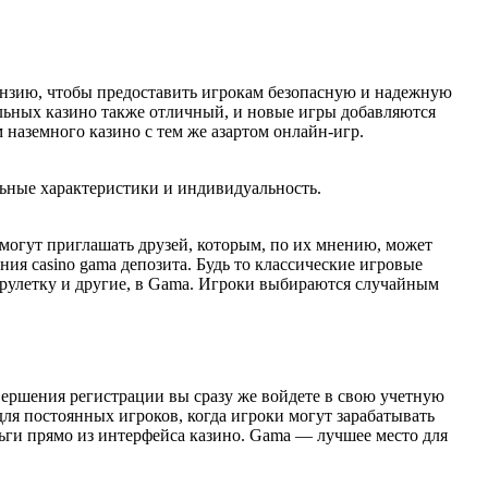
нзию, чтобы предоставить игрокам безопасную и надежную
ильных казино также отличный, и новые игры добавляются
 наземного казино с тем же азартом онлайн-игр.
льные характеристики и индивидуальность.
могут приглашать друзей, которым, по их мнению, может
ения
casino gama
депозита. Будь то классические игровые
 рулетку и другие, в Gama. Игроки выбираются случайным
авершения регистрации вы сразу же войдете в свою учетную
ля постоянных игроков, когда игроки могут зарабатывать
ьги прямо из интерфейса казино. Gama — лучшее место для