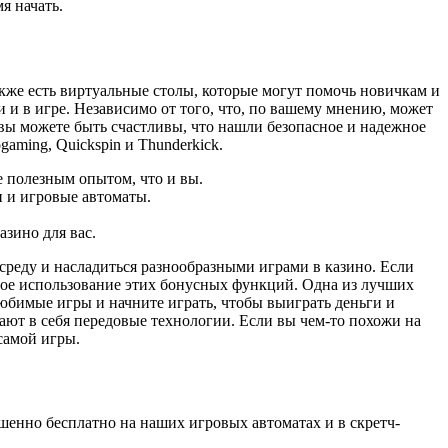
я начать.
кже есть виртуальные столы, которые могут помочь новичкам и
 и в игре. Независимо от того, что, по вашему мнению, может
 вы можете быть счастливы, что нашли безопасное и надежное
gaming, Quickspin и Thunderkick.
же полезным опытом, что и вы.
и и игровые автоматы.
зино для вас.
среду и насладиться разнообразными играми в казино. Если
ное использование этих бонусных функций. Одна из лучших
 любимые игры и начните играть, чтобы выиграть деньги и
ют в себя передовые технологии. Если вы чем-то похожи на
самой игры.
шенно бесплатно на наших игровых автоматах и в скретч-