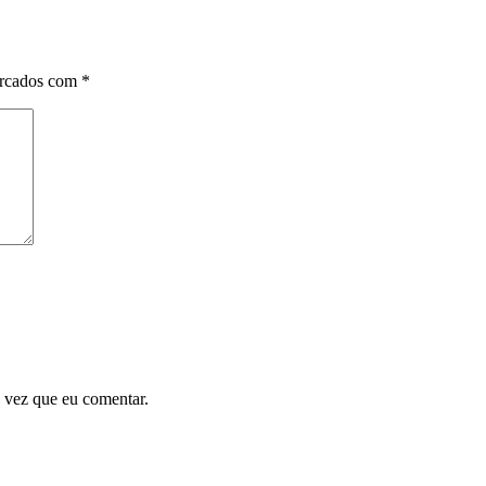
arcados com
*
 vez que eu comentar.