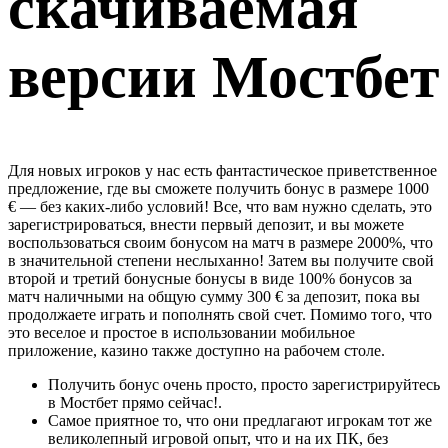
скачиваемая
версии Мостбет
Для новых игроков у нас есть фантастическое приветственное
предложение, где вы сможете получить бонус в размере 1000
€ — без каких-либо условий! Все, что вам нужно сделать, это
зарегистрироваться, внести первый депозит, и вы можете
воспользоваться своим бонусом на матч в размере 2000%, что
в значительной степени неслыханно! Затем вы получите свой
второй и третий бонусные бонусы в виде 100% бонусов за
матч наличными на общую сумму 300 € за депозит, пока вы
продолжаете играть и пополнять свой счет. Помимо того, что
это веселое и простое в использовании мобильное
приложение, казино также доступно на рабочем столе.
Получить бонус очень просто, просто зарегистрируйтесь
в Мостбет прямо сейчас!.
Самое приятное то, что они предлагают игрокам тот же
великолепный игровой опыт, что и на их ПК, без