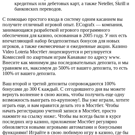
кредитных или дебетовых карт, а также Neteller, Skrill и
банковских переводов.
С помощью простого входа в систему одним касанием вы
получите отличный игровой опыт. ECografx — компания,
занимающаяся разработкой игрового программного
обеспечения для казино, основанная в 2005 году. У них есть
впечатляющий набор бездепозитных бонусов для новых
игроков, а также ежемесячные и ежедневные акции. Казино
Video Loteria Мостбет лицензируется и регулируется
Комиссией по азартным играм Канаваке по адресу www.
Внесите как минимум два последовательных депозита, и мы
уравняем их, максимум до 500% от вашего депозита, то есть
100% от вашего депозита.
Ваш второй и третий депозиты сопровождаются 100%
бонусами до 300 € каждый. С сегодняшнего дня вы можете
вернуть волнение в свою жизнь, чтобы получить еще одну
возможность выиграть по-крупному!. Вы уже играли, хотите
играть еще, и вам нравится делать это в Мостбет. Чтобы
начать регистрацию учетной записи в Мостбет, просто
нажмите на ссылку ниже:. Чтобы вы всегда были в курсе
последних игр казино, приложение Мостбет регулярно
обновляется новыми игровыми автоматами и бонусными
функциями! Играйте в свою любимую игру в казино, где бы