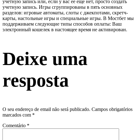
учетную запись или, если у вас ее еще нет, просто создать
учетную запись. Игры сгруппированы в пять основных
разделов: игровые автоматы, слоты с джекпотами, скретч-
карты, настольные игры и специальные игры. В Мостбет мы
поддерживаем следующие типы способов оплаты: Ваш
электронный кошелек в настоящее время не активирован.
Deixe uma
resposta
O seu endereço de email não será publicado.
Campos obrigatórios
marcados com
*
Comentário
*