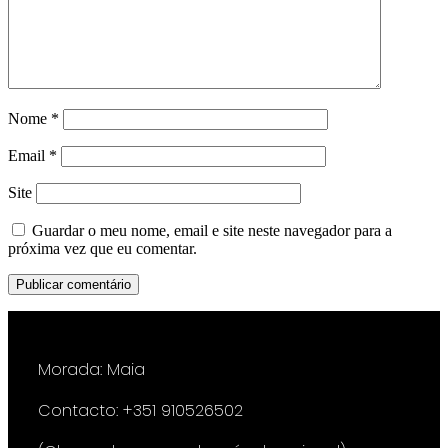
Nome
*
Email
*
Site
Guardar o meu nome, email e site neste navegador para a
próxima vez que eu comentar.
Morada: Maia
Contacto: +351 910526502