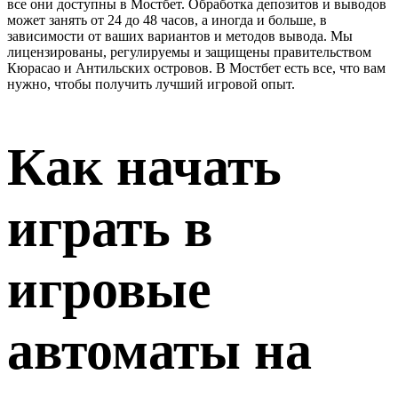
все они доступны в Мостбет. Обработка депозитов и выводов
может занять от 24 до 48 часов, а иногда и больше, в
зависимости от ваших вариантов и методов вывода. Мы
лицензированы, регулируемы и защищены правительством
Кюрасао и Антильских островов. В Мостбет есть все, что вам
нужно, чтобы получить лучший игровой опыт.
Как начать
играть в
игровые
автоматы на