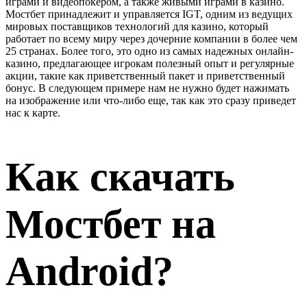
играми и видеопокером, а также живыми играми в казино.
Мостбет принадлежит и управляется IGT, одним из ведущих
мировых поставщиков технологий для казино, который
работает по всему миру через дочерние компании в более чем
25 странах. Более того, это одно из самых надежных онлайн-
казино, предлагающее игрокам полезный опыт и регулярные
акции, такие как приветственный пакет и приветственный
бонус. В следующем примере нам не нужно будет нажимать
на изображение или что-либо еще, так как это сразу приведет
нас к карте.
Как скачать
Мостбет на
Android?