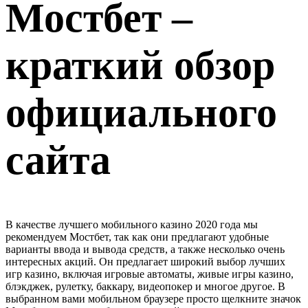
Мостбет –
краткий обзор
официального
сайта
В качестве лучшего мобильного казино 2020 года мы
рекомендуем Мостбет, так как они предлагают удобные
варианты ввода и вывода средств, а также несколько очень
интересных акций. Он предлагает широкий выбор лучших
игр казино, включая игровые автоматы, живые игры казино,
блэкджек, рулетку, баккару, видеопокер и многое другое. В
выбранном вами мобильном браузере просто щелкните значок