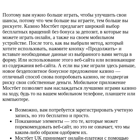
Поэтому вам нужно больше играть, чтобы улучшить свои
шансы, потому что чем больше вы играете, тем больше вы
рискуете. Казино Мостбет предлагает широкий выбор
бесплатных вращений без бонуса за депозит, в которые вы
можете играть онлайн, а также на своем мобильном
устройстве. После того, как вы выбрали метод, который
хотите использовать, нажмите кнопку «Продолжить» и
вставьте необходимые данные из выбранного вами метода в
форму. Или использование этого веб-сайта или возникающие
из содержания веб-сайта. А если вы уже играли здесь раньше,
новое бездепозитное бонусное предложение казино —
отличный способ снова попробовать казино, не подвергая
риску свои собственные деньги. Мобильное приложение
Мостбет позволяет вам наслаждаться лучшими играми казино
на ходу, будь то на вашем мобильном телефоне, планшете или
компьютере.
Возможно, вам потребуется зарегистрировать учетную
запись, но это бесплатно и просто.
Показанные элементы — это те, которые может
порекомендовать веб-сайт, но это не означает, что мы
каким-либо образом одобряем их.
Мостбет UK принимает онлайн-платежи с помощью