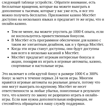
следующей таблице устройств:. Обратите внимание, есть
бесплатные вращения, которые вы можете выиграть в
дополнение к тысячам, которые у вас уже есть, и все это
можно получить бесплатно. Приложение казино Мостбет
доступно на нескольких языках и предлагает те же игры, что и
онлайн-казино.
Тем не менее, вы можете упустить до 1000 € опыта, если
не воспользуетесь приветственным бонусом.
В Мостбет есть программное обеспечение для казино с
таким же элегантным дизайном, как и у бренда Мостбет.
Когда эти игры станут доступны, они будут доступны
вам всего в несколько касаний в Мостбет.
Мостбет предлагает игрокам интересные бонусы и
акции, поощряя их играть в игровые автоматы, казино,
спортивные и настольные игры.
Это включает в себя крутой бонус в размере 1000 € и 300%
бонус за матч в течение первых 24 часов игры. Многим
нравятся игровые автоматы на реальные деньги, потому что
они могут выиграть по-крупному. Мостбет не несет
ответственности за любые убытки, понесенные в результате
того, что клиенту по закону не разрешено играть в онлайн-
игры. Если вам нужна дополнительная информация, не
стесняйтесь обращаться в нашу службу поддержки.