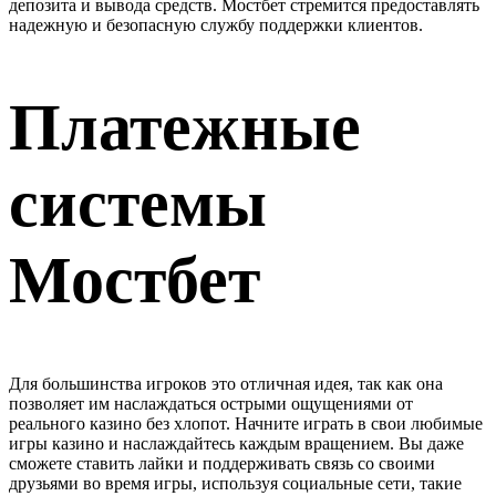
депозита и вывода средств. Мостбет стремится предоставлять
надежную и безопасную службу поддержки клиентов.
Платежные
системы
Мостбет
Для большинства игроков это отличная идея, так как она
позволяет им наслаждаться острыми ощущениями от
реального казино без хлопот. Начните играть в свои любимые
игры казино и наслаждайтесь каждым вращением. Вы даже
сможете ставить лайки и поддерживать связь со своими
друзьями во время игры, используя социальные сети, такие