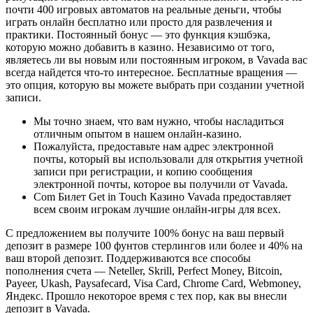
почти 400 игровых автоматов на реальные деньги, чтобы
играть онлайн бесплатно или просто для развлечения и
практики. Постоянный бонус — это функция кэшбэка,
которую можно добавить в казино. Независимо от того,
являетесь ли вы новым или постоянным игроком, в Vavada вас
всегда найдется что-то интересное. Бесплатные вращения —
это опция, которую вы можете выбрать при создании учетной
записи.
Мы точно знаем, что вам нужно, чтобы насладиться
отличным опытом в нашем онлайн-казино.
Пожалуйста, предоставьте нам адрес электронной
почты, который вы использовали для открытия учетной
записи при регистрации, и копию сообщения
электронной почты, которое вы получили от Vavada.
Com Билет Get in Touch Казино Vavada предоставляет
всем своим игрокам лучшие онлайн-игры для всех.
С предложением вы получите 100% бонус на ваш первый
депозит в размере 100 фунтов стерлингов или более и 40% на
ваш второй депозит. Поддерживаются все способы
пополнения счета — Neteller, Skrill, Perfect Money, Bitcoin,
Payeer, Ukash, Paysafecard, Visa Card, Chrome Card, Webmoney,
Яндекс. Прошло некоторое время с тех пор, как вы внесли
депозит в Vavada.