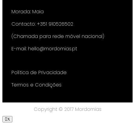
Morada: Maia
Contacto: +351 910526502
(Chamada para rede móvel nacional)
E-mail: hello@mordomias.pt
Política de Privacidade
Termos e Condições
Copyright © 2017 Mordomias
X