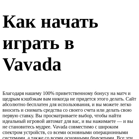
Как начать
играть в
Vavada
Благодаря нашему 100% приветственному бонусу на матч и
щедрым кэшбэкам вам никогда не придется этого делать. Сайт
абсолютно бесплатен для использования, и вы можете легко
вносить и снимать средства со своего счета или делать свою
первую ставку. Вы просматриваете выбор, чтобы найти
идеальный игровой автомат для вас, и вы нажимаете — и вы
не становитесь мудрее. Vavada совместимо с широким
спектром устройств, со всеми основными операционными
системами, а также со всеми основными браузерами. Все эти