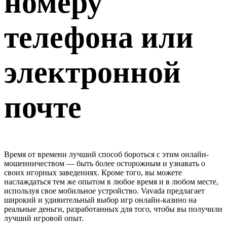
номеру
телефона или
электронной
почте
Время от времени лучший способ бороться с этим онлайн-
мошенничеством — быть более осторожным и узнавать о
своих игорных заведениях. Кроме того, вы можете
наслаждаться тем же опытом в любое время и в любом месте,
используя свое мобильное устройство. Vavada предлагает
широкий и удивительный выбор игр онлайн-казино на
реальные деньги, разработанных для того, чтобы вы получили
лучший игровой опыт.