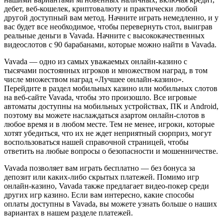
дебет, веб-кошелек, криптовалюту и практически любой
другой доступный вам метод. Начните играть немедленно, и у
вас будет все необходимое, чтобы перевернуть стол, выиграв
реальные деньги в Vavada. Начните с высококачественных
видеослотов с 90 барабанами, которые можно найти в Vavada.
Vavada — одно из самых уважаемых онлайн-казино с
тысячами постоянных игроков и множеством наград, в том
числе множеством наград «Лучшее онлайн-казино».
Перейдите в раздел мобильных казино или мобильных слотов
на веб-сайте Vavada, чтобы это произошло. Все игровые
автоматы доступны на мобильных устройствах, ПК и Android,
поэтому вы можете наслаждаться азартом онлайн-слотов в
любое время и в любом месте. Тем не менее, игроки, которые
хотят убедиться, что их не ждет неприятный сюрприз, могут
воспользоваться нашей справочной страницей, чтобы
ответить на любые вопросы о безопасности и мошенничестве.
Vavada позволяет вам играть бесплатно — без бонуса за
депозит или каких-либо скрытых платежей. Помимо игр
онлайн-казино, Vavada также предлагает видео-покер среди
других игр казино. Если вам интересно, какие способы
оплаты доступны в Vavada, вы можете узнать больше о наших
вариантах в нашем разделе платежей.