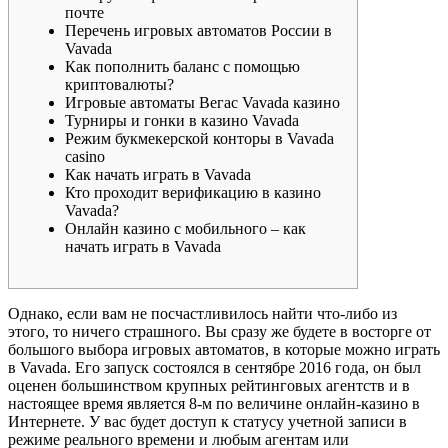
почте
Перечень игровых автоматов России в
Vavada
Как пополнить баланс с помощью
криптовалюты?
Игровые автоматы Вегас Vavada казино
Турниры и гонки в казино Vavada
Режим букмекерской конторы в Vavada
casino
Как начать играть в Vavada
Кто проходит верификацию в казино
Vavada?
Онлайн казино с мобильного – как
начать играть в Vavada
Однако, если вам не посчастливилось найти что-либо из
этого, то ничего страшного. Вы сразу же будете в восторге от
большого выбора игровых автоматов, в которые можно играть
в Vavada. Его запуск состоялся в сентябре 2016 года, он был
оценен большинством крупных рейтинговых агентств и в
настоящее время является 8-м по величине онлайн-казино в
Интернете. У вас будет доступ к статусу учетной записи в
режиме реального времени и любым агентам или