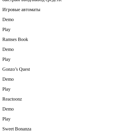
Игровые автоматы
Demo
Play
Ramses Book
Demo
Play
Gonzo’s Quest
Demo
Play
Reactoonz
Demo
Play
Sweet Bonanza