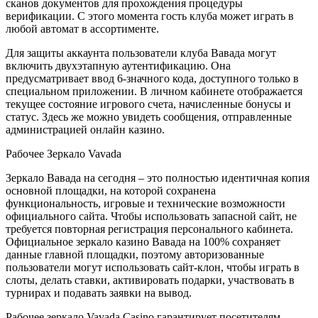
сканов документов для прохождения процедуры
верификации. С этого момента гость клуба может играть в
любой автомат в ассортименте.
Для защиты аккаунта пользователи клуба Вавада могут
включить двухэтапную аутентификацию. Она
предусматривает ввод 6-значного кода, доступного только в
специальном приложении. В личном кабинете отображается
текущее состояние игрового счета, начисленные бонусы и
статус. Здесь же можно увидеть сообщения, отправленные
администрацией онлайн казино.
Рабочее Зеркало Vavada
Зеркало Вавада на сегодня – это полностью идентичная копия
основной площадки, на которой сохранена
функциональность, игровые и технические возможности
официального сайта. Чтобы использовать запасной сайт, не
требуется повторная регистрация персонального кабинета.
Официальное зеркало казино Вавада на 100% сохраняет
данные главной площадки, поэтому авторизованные
пользователи могут использовать сайт-клон, чтобы играть в
слоты, делать ставки, активировать подарки, участвовать в
турнирах и подавать заявки на вывод.
Рабочее зеркало Vavada Casino гарантирует посетителям