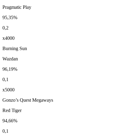
Pragmatic Play
95,35%
0,2
x4000
Burning Sun
Wazdan
96,19%
0,1
x5000
Gonzo’s Quest Megaways
Red Tiger
94,66%
0,1