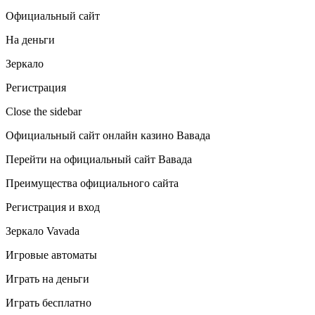
Официальный сайт
На деньги
Зеркало
Регистрация
Close the sidebar
Официальный сайт онлайн казино Вавада
Перейти на официальный сайт Вавада
Преимущества официального сайта
Регистрация и вход
Зеркало Vavada
Игровые автоматы
Играть на деньги
Играть бесплатно