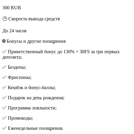
300 RUB
🕑 Скорость вывода средств
До 24 часов
🌐 Бонусы и другие поощрения
✅ Приветственный бонус до 130% + 30FS за три первых
депозита;
✅ Бездепы;
✅ Фриспины;
✅ Кешбэк и бонус-баллы;
✅ Подарок на день рождения;
✅ Программа лояльности;
✅ Промокоды;
✅ Еженедельные поощрения.