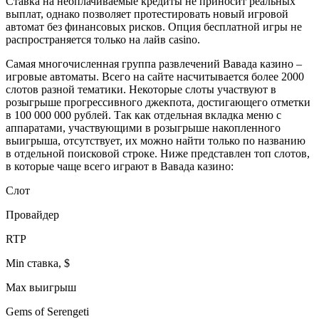
Ставка на неоплачиваемые кредиты не приносит реальных
выплат, однако позволяет протестировать новый игровой
автомат без финансовых рисков. Опция бесплатной игры не
распространяется только на лайв casino.
Самая многочисленная группа развлечений Вавада казино –
игровые автоматы. Всего на сайте насчитывается более 2000
слотов разной тематики. Некоторые слоты участвуют в
розыгрыше прогрессивного джекпота, достигающего отметки
в 100 000 000 рублей. Так как отдельная вкладка меню с
аппаратами, участвующими в розыгрыше накопленного
выигрыша, отсутствует, их можно найти только по названию
в отдельной поисковой строке. Ниже представлен топ слотов,
в которые чаще всего играют в Вавада казино:
Слот
Провайдер
RTP
Min ставка, $
Max выигрыш
Gems of Serengeti