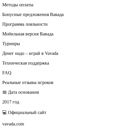
Методы оплаты
Бонусные предложения Вавада
Программа лояльности
Мобильная версия Вавада
Турниры
Денег надо – играй в Vavada
Техническая поддержка
FAQ
Реальные отзывы игроков
📅 Дата основания
2017 год
💻 Официальный сайт
vavada.com