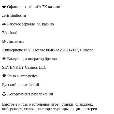
👑 Официальный сайт 7К казино
zefir-studios.ru
🔀 Рабочее зеркало 7К казино
7-k.cloud
📝 Лицензия
Antillephone N.V. License 8048/JAZ2021-047, Curacao
💎 Владелец и оператор бренда
SEVENKEY Casinos LLC
💬 Язык интерфейса
Русский, английский
🕹 Ассортимент развлечений
Быстрые игры, настольные игры, ставки, блэкджек,
киберспорт, ставки на спорт, турниры, акции, лотереи