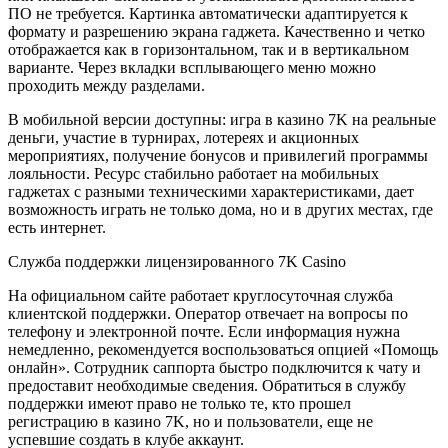
ПО не требуется. Картинка автоматически адаптируется к
формату и разрешению экрана гаджета. Качественно и четко
отображается как в горизонтальном, так и в вертикальном
варианте. Через вкладки всплывающего меню можно
проходить между разделами.
В мобильной версии доступны: игра в казино 7K на реальные
деньги, участие в турнирах, лотереях и акционных
мероприятиях, получение бонусов и привилегий программы
лояльности. Ресурс стабильно работает на мобильных
гаджетах с разными техническими характеристиками, дает
возможность играть не только дома, но и в других местах, где
есть интернет.
Служба поддержки лицензированного 7K Casino
На официальном сайте работает круглосуточная служба
клиентской поддержки. Оператор отвечает на вопросы по
телефону и электронной почте. Если информация нужна
немедленно, рекомендуется воспользоваться опцией «Помощь
онлайн». Сотрудник саппорта быстро подключится к чату и
предоставит необходимые сведения. Обратиться в службу
поддержки имеют право не только те, кто прошел
регистрацию в казино 7K, но и пользователи, еще не
успевшие создать в клубе аккаунт.