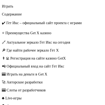
Играть
Содержание
✔️ Гет Икс – официальный сайт проекта с играми
⭐️ Преимущества Get X казино
🔗 Актуальное зеркало Гет Икс на сегодня
🔎 Где найти рабочее зеркало Гет Х
👨‍💻 Регистрация на сайте казино GetX
📲 Официальный вход на сайт Гет Икс
🎰 Играть на деньги в Get X
🚀 Авторские разработки
🎰 Слоты от разработчиков
♣️ Live-игры