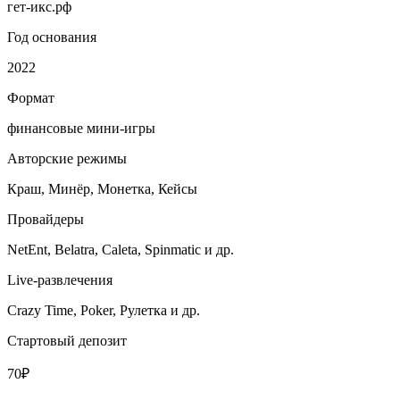
гет-икс.рф
Год основания
2022
Формат
финансовые мини-игры
Авторские режимы
Краш, Минёр, Монетка, Кейсы
Провайдеры
NetEnt, Belatra, Caleta, Spinmatic и др.
Live-развлечения
Crazy Time, Poker, Рулетка и др.
Стартовый депозит
70₽