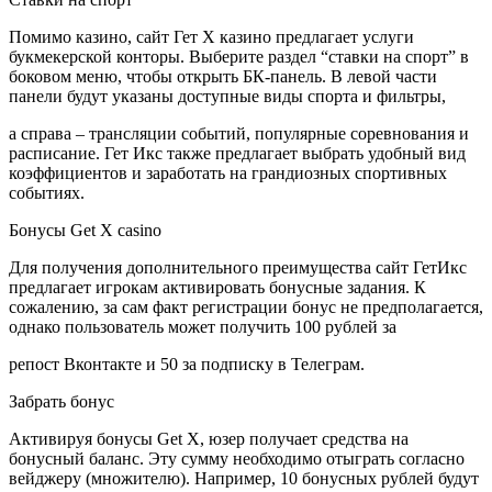
Помимо казино, сайт Гет Х казино предлагает услуги
букмекерской конторы. Выберите раздел “ставки на спорт” в
боковом меню, чтобы открыть БК-панель. В левой части
панели будут указаны доступные виды спорта и фильтры,
а справа – трансляции событий, популярные соревнования и
расписание. Гет Икс также предлагает выбрать удобный вид
коэффициентов и заработать на грандиозных спортивных
событиях.
Бонусы Get X casino
Для получения дополнительного преимущества сайт ГетИкс
предлагает игрокам активировать бонусные задания. К
сожалению, за сам факт регистрации бонус не предполагается,
однако пользователь может получить 100 рублей за
репост Вконтакте и 50 за подписку в Телеграм.
Забрать бонус
Активируя бонусы Get X, юзер получает средства на
бонусный баланс. Эту сумму необходимо отыграть согласно
вейджеру (множителю). Например, 10 бонусных рублей будут