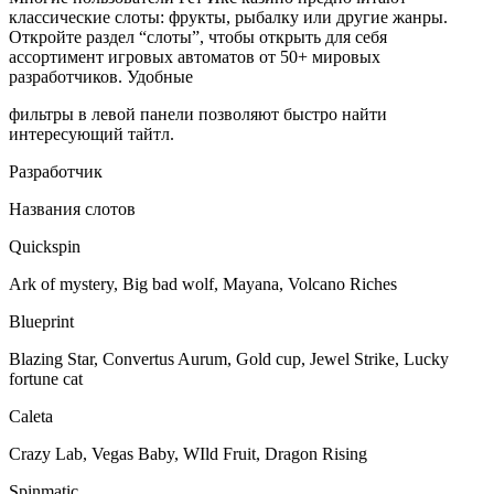
классические слоты: фрукты, рыбалку или другие жанры.
Откройте раздел “слоты”, чтобы открыть для себя
ассортимент игровых автоматов от 50+ мировых
разработчиков. Удобные
фильтры в левой панели позволяют быстро найти
интересующий тайтл.
Разработчик
Названия слотов
Quickspin
Ark of mystery, Big bad wolf, Mayana, Volcano Riches
Blueprint
Blazing Star, Convertus Aurum, Gold cup, Jewel Strike, Lucky
fortune cat
Caleta
Crazy Lab, Vegas Baby, WIld Fruit, Dragon Rising
Spinmatic