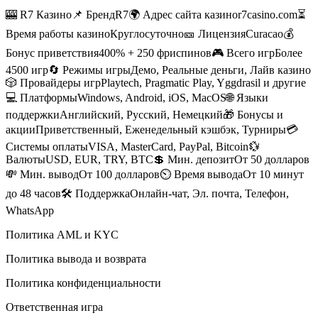
🎰 R7 Казино📌 БрендR7🌍 Адрес сайта казиноr7casino.com⏳
Время работы казиноКруглосуточно🎫 ЛицензияCuracao💰
Бонус приветствия400% + 250 фриспинов🎮 Всего игрБолее
4500 игр🔄 Режимы игрыДемо, Реальные деньги, Лайв казино
🎲 Провайдеры игрPlaytech, Pragmatic Play, Yggdrasil и другие
💻 ПлатформыWindows, Android, iOS, MacOS🌐 Языки
поддержкиАнглийский, Русский, Немецкий🎁 Бонусы и
акцииПриветственный, Еженедельный кэшбэк, Турниры💳
Системы оплатыVISA, MasterCard, PayPal, Bitcoin💱
ВалютыUSD, EUR, TRY, BTC💲 Мин. депозитОт 50 долларов
💸 Мин. выводОт 100 долларов⏲️ Время выводаОт 10 минут
до 48 часов🛠️ ПоддержкаОнлайн-чат, Эл. почта, Телефон,
WhatsApp
Политика AML и KYC
Политика вывода и возврата
Политика конфиденциальности
Ответственная игра