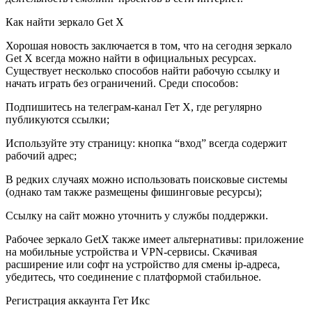
Как найти зеркало Get X
Хорошая новость заключается в том, что на сегодня зеркало
Get X всегда можно найти в официальных ресурсах.
Существует несколько способов найти рабочую ссылку и
начать играть без ограничений. Среди способов:
Подпишитесь на телеграм-канал Гет Х, где регулярно
публикуются ссылки;
Используйте эту страницу: кнопка “вход” всегда содержит
рабочий адрес;
В редких случаях можно использовать поисковые системы
(однако там также размещены фишинговые ресурсы);
Ссылку на сайт можно уточнить у службы поддержки.
Рабочее зеркало GetX также имеет альтернативы: приложение
на мобильные устройства и VPN-сервисы. Скачивая
расширение или софт на устройство для смены ip-адреса,
убедитесь, что соединение с платформой стабильное.
Регистрация аккаунта Гет Икс