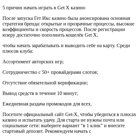
5 причин начать играть в Get X казино
После запуска Гет Икс казино была анонсирована основная
стратегия бренда: открытые и прозрачные процессы, высокие
коэффициенты и скорость процессов. После регистрации
юзеру достаточно пополнить кошелёк Get X,
чтобы начать зарабатывать и выводить себе на карту. Среди
плюсов клуба:
Ассортимент авторских игр;
Сотрудничество с 50+ провайдерами слотов;
Отсутствие обязательной верификации;
Вывод средств в течение 10 минут;
Ежедневная раздача промокодов для всех.
Посетите официальный сайт Get-X, чтобы убедиться в плюсах
казино и испытать удачу. Для старта не нужны почта или
социальные сети: выберите вариант “в 1 клик” и внесите
стартовый депозит. Рекомендуем начать с