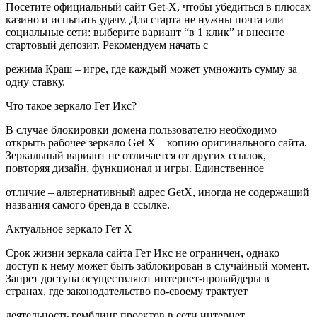
Посетите официальный сайт Get-X, чтобы убедиться в плюсах
казино и испытать удачу. Для старта не нужны почта или
социальные сети: выберите вариант “в 1 клик” и внесите
стартовый депозит. Рекомендуем начать с
режима Краш – игре, где каждый может умножить сумму за
одну ставку.
Что такое зеркало Гет Икс?
В случае блокировки домена пользователю необходимо
открыть рабочее зеркало Get X – копию оригинального сайта.
Зеркальный вариант не отличается от других ссылок,
повторяя дизайн, функционал и игры. Единственное
отличие – альтернативный адрес GetX, иногда не содержащий
названия самого бренда в ссылке.
Актуальное зеркало Гет Х
Срок жизни зеркала сайта Гет Икс не ограничен, однако
доступ к нему может быть заблокирован в случайный момент.
Запрет доступа осуществляют интернет-провайдеры в
странах, где законодательство по-своему трактует
деятельность гемблинг проектов в сети интернет.