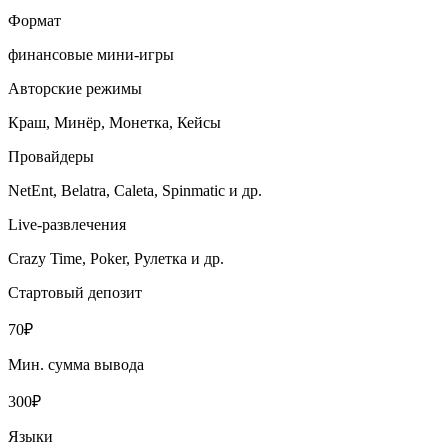
Формат
финансовые мини-игры
Авторские режимы
Краш, Минёр, Монетка, Кейсы
Провайдеры
NetEnt, Belatra, Caleta, Spinmatic и др.
Live-развлечения
Crazy Time, Poker, Рулетка и др.
Стартовый депозит
70₽
Мин. сумма вывода
300₽
Языки