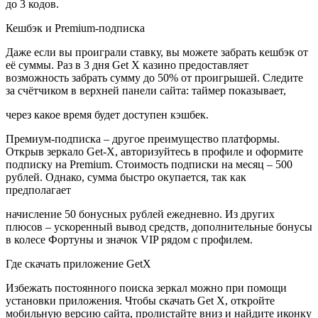
до 3 кодов.
Кешбэк и Premium-подписка
Даже если вы проиграли ставку, вы можете забрать кешбэк от
её суммы. Раз в 3 дня Get X казино предоставляет
возможность забрать сумму до 50% от проигрышей. Следите
за счётчиком в верхней панели сайта: таймер показывает,
через какое время будет доступен кэшбек.
Премиум-подписка – другое преимущество платформы.
Открыв зеркало Get-X, авторизуйтесь в профиле и оформите
подписку на Premium. Стоимость подписки на месяц – 500
рублей. Однако, сумма быстро окупается, так как
предполагает
начисление 50 бонусных рублей ежедневно. Из других
плюсов – ускоренный вывод средств, дополнительные бонусы
в колесе Фортуны и значок VIP рядом с профилем.
Где скачать приложение GetX
Избежать постоянного поиска зеркал можно при помощи
установки приложения. Чтобы скачать Get X, откройте
мобильную версию сайта, пролистайте вниз и найдите иконку