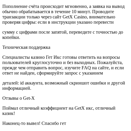
Пополнение счёта происходит мгновенно, а заявка на вывод
обычно обрабатывается в течение 10 минут. Проводите
транзакции только через сайт GetX Casino, внимательно
проверяя цифры: если в инструкции указано перевести
сумму с цифрами после запятой, переведите с точностью до
копейки.
Техническая поддержка
Специалисты казино Гет Икс готовы ответить на вопросы
пользователей круглосуточно и без выходных. Пожалуйста,
прежде чем отправить вопрос, изучите FAQ на сайте, и если
ответ не найден, сформируйте запрос с указанием
деталей: id аккаунта, возможный скриншот ошибки и другой
информацией.
Отзывы о Get-X
Поймал отличный коэффициент на GetX икс, отличный
казик!
Наконец-то вывел! Спасибо гет