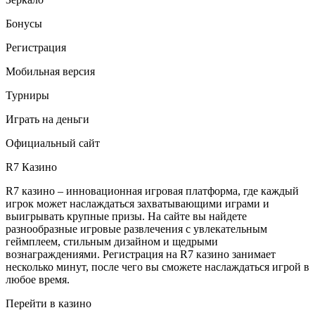
Бонусы
Регистрация
Мобильная версия
Турниры
Играть на деньги
Официальный сайт
R7 Казино
R7 казино – инновационная игровая платформа, где каждый
игрок может наслаждаться захватывающими играми и
выигрывать крупные призы. На сайте вы найдете
разнообразные игровые развлечения с увлекательным
геймплеем, стильным дизайном и щедрыми
вознаграждениями. Регистрация на R7 казино занимает
несколько минут, после чего вы сможете наслаждаться игрой в
любое время.
Перейти в казино