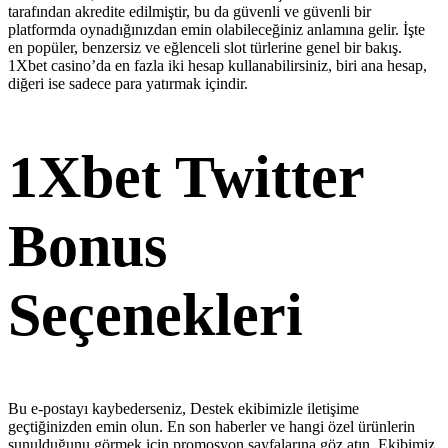
tarafından akredite edilmiştir, bu da güvenli ve güvenli bir
platformda oynadığınızdan emin olabileceğiniz anlamına gelir. İşte
en popüler, benzersiz ve eğlenceli slot türlerine genel bir bakış.
1Xbet casino’da en fazla iki hesap kullanabilirsiniz, biri ana hesap,
diğeri ise sadece para yatırmak içindir.
1Xbet Twitter
Bonus
Seçenekleri
Bu e-postayı kaybederseniz, Destek ekibimizle iletişime
geçtiğinizden emin olun. En son haberler ve hangi özel ürünlerin
sunulduğunu görmek için promosyon sayfalarına göz atın. Ekibimiz,