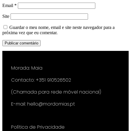
Email
*
Site
Guardar o meu nome, email e site neste navegador para a
próxima vez que eu comentar.
Morada: Maia
Contacto: +351 910526502
(Chamada para rede móvel nacional)
E-mail: hello@mordomias.pt
Política de Privacidade