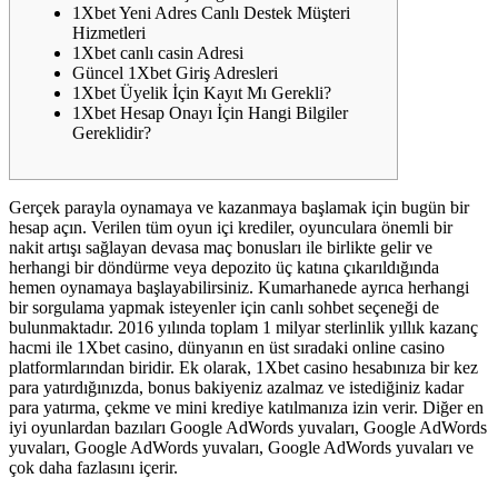
1Xbet Yeni Adres Canlı Destek Müşteri
Hizmetleri
1Xbet canlı casin Adresi
Güncel 1Xbet Giriş Adresleri
1Xbet Üyelik İçin Kayıt Mı Gerekli?
1Xbet Hesap Onayı İçin Hangi Bilgiler
Gereklidir?
Gerçek parayla oynamaya ve kazanmaya başlamak için bugün bir
hesap açın. Verilen tüm oyun içi krediler, oyunculara önemli bir
nakit artışı sağlayan devasa maç bonusları ile birlikte gelir ve
herhangi bir döndürme veya depozito üç katına çıkarıldığında
hemen oynamaya başlayabilirsiniz. Kumarhanede ayrıca herhangi
bir sorgulama yapmak isteyenler için canlı sohbet seçeneği de
bulunmaktadır. 2016 yılında toplam 1 milyar sterlinlik yıllık kazanç
hacmi ile 1Xbet casino, dünyanın en üst sıradaki online casino
platformlarından biridir. Ek olarak, 1Xbet casino hesabınıza bir kez
para yatırdığınızda, bonus bakiyeniz azalmaz ve istediğiniz kadar
para yatırma, çekme ve mini krediye katılmanıza izin verir. Diğer en
iyi oyunlardan bazıları Google AdWords yuvaları, Google AdWords
yuvaları, Google AdWords yuvaları, Google AdWords yuvaları ve
çok daha fazlasını içerir.