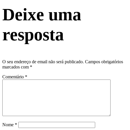
Deixe uma
resposta
O seu endereço de email não será publicado.
Campos obrigatórios
marcados com
*
Comentário
*
Nome
*