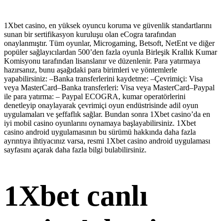
1Xbet casino, en yüksek oyuncu koruma ve güvenlik standartlarını
sunan bir sertifikasyon kuruluşu olan eCogra tarafından
onaylanmıştır. Tüm oyunlar, Microgaming, Betsoft, NetEnt ve diğer
popüler sağlayıcılardan 500’den fazla oyunla Birleşik Krallık Kumar
Komisyonu tarafından lisanslanır ve düzenlenir. Para yatırmaya
hazırsanız, bunu aşağıdaki para birimleri ve yöntemlerle
yapabilirsiniz: –Banka transferlerini kaydetme: –Çevrimiçi: Visa
veya MasterCard–Banka transferleri: Visa veya MasterCard–Paypal
ile para yatırma: – Paypal ECOGRA, kumar operatörlerini
denetleyip onaylayarak çevrimiçi oyun endüstrisinde adil oyun
uygulamaları ve şeffaflık sağlar. Bundan sonra 1Xbet casino’da en
iyi mobil casino oyunlarını oynamaya başlayabilirsiniz. 1Xbet
casino android uygulamasının bu sürümü hakkında daha fazla
ayrıntıya ihtiyacınız varsa, resmi 1Xbet casino android uygulaması
sayfasını açarak daha fazla bilgi bulabilirsiniz.
1Xbet canlı