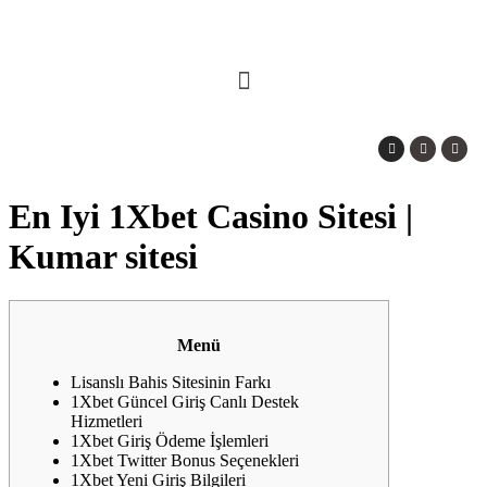
En Iyi 1Xbet Casino Sitesi |
Kumar sitesi
Menü
Lisanslı Bahis Sitesinin Farkı
1Xbet Güncel Giriş Canlı Destek
Hizmetleri
1Xbet Giriş Ödeme İşlemleri
1Xbet Twitter Bonus Seçenekleri
1Xbet Yeni Giriş Bilgileri