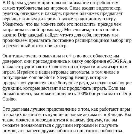
В Drip мы уделяем пристальное внимание потребностям
самых требовательных игроков. Сюда входят видеопокер,
рулетка, блэкджек и баккара, причем блэкджек предлагает
версию с живым дилером, а также традиционную игру.
Убедитесь, что вы можете себе это позволить, прежде чем
запрашивать свой промо-код. Мы считаем, что в онлайн-
казино Drip каждый найдет что-то для себя, поэтому мы
продолжаем предлагать постоянно расширяющийся выбор игр
и регулярный поток новых игр.
Они также очень отзывчивы и c + p во всех областях; им
доверяют, они присоединились к знаку одобрения eCOGRA, а
также сотрудничают с Советом по интерактивным азартным
играм. Играйте в наши игровые автоматы, в том числе в
популярные Zombie Slot и Sleeping Beauty, которые
предлагают удивительные бонусные раунды и захватывающие
функции, которые заставят вас продолжать играть. Если вы
новый клиент, вы можете получить 100% бонус на матч с Drip
Casino.
Это дает нам лучшее представление о том, как работают игры
и в каких казино есть лучшие игровые автоматы в Канаде. Вы
также можете присоединиться к нашему форуму, где вы
сможете познакомиться с другими игроками и получить
помощь от нашего дружелюбного и опытного сообщества.