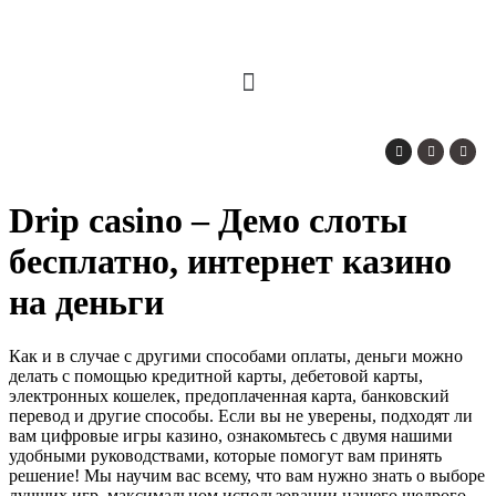
Drip casino – Демо слоты
бесплатно, интернет казино
на деньги
Как и в случае с другими способами оплаты, деньги можно
делать с помощью кредитной карты, дебетовой карты,
электронных кошелек, предоплаченная карта, банковский
перевод и другие способы. Если вы не уверены, подходят ли
вам цифровые игры казино, ознакомьтесь с двумя нашими
удобными руководствами, которые помогут вам принять
решение! Мы научим вас всему, что вам нужно знать о выборе
лучших игр, максимальном использовании нашего щедрого