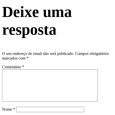
Deixe uma
resposta
O seu endereço de email não será publicado.
Campos obrigatórios
marcados com
*
Comentário
*
Nome
*