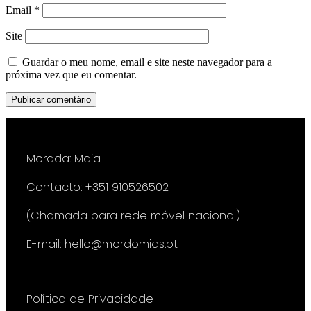
Email
*
Site
Guardar o meu nome, email e site neste navegador para a
próxima vez que eu comentar.
Morada: Maia
Contacto: +351 910526502
(Chamada para rede móvel nacional)
E-mail: hello@mordomias.pt
Política de Privacidade