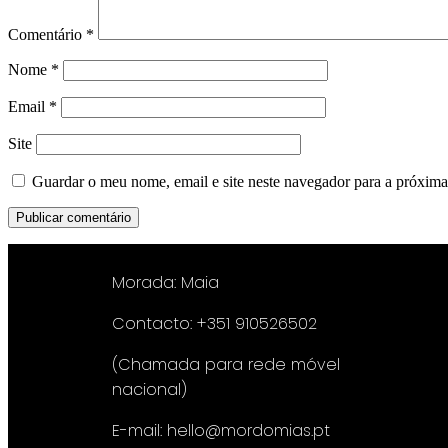
Comentário
*
Nome
*
Email
*
Site
Guardar o meu nome, email e site neste navegador para a próxima
Morada: Maia
Contacto: +351 910526502
(Chamada para rede móvel
nacional)
E-mail: hello@mordomias.pt