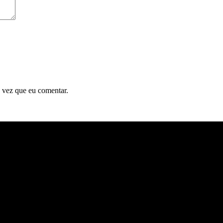
 vez que eu comentar.