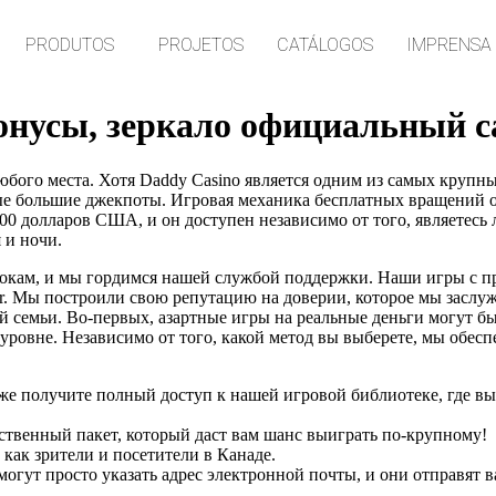
PRODUTOS
PROJETOS
CATÁLOGOS
IMPRENSA
онусы, зеркало официальный с
бого места. Хотя Daddy Casino является одним из самых крупных
амые большие джекпоты. Игровая механика бесплатных вращений 
0 долларов США, и он доступен независимо от того, являетесь
 и ночи.
окам, и мы гордимся нашей службой поддержки. Наши игры с 
aider. Мы построили свою репутацию на доверии, которое мы засл
й семьи. Во-первых, азартные игры на реальные деньги могут б
уровне. Независимо от того, какой метод вы выберете, мы обес
у же получите полный доступ к нашей игровой библиотеке, где в
ственный пакет, который даст вам шанс выиграть по-крупному!
 как зрители и посетители в Канаде.
могут просто указать адрес электронной почты, и они отправят 