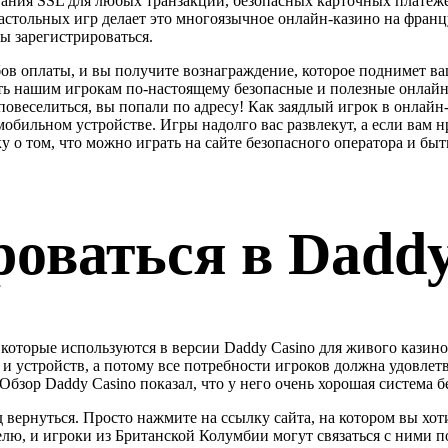
ния SSL для любых транзакций, безопасных карточных платеже
астольных игр делает это многоязычное онлайн-казино на франц
бы зарегистрироваться.
ов оплаты, и вы получите вознаграждение, которое поднимет в
ть нашим игрокам по-настоящему безопасные и полезные онлайн
овеселиться, вы попали по адресу! Как заядлый игрок в онлайн-
обильном устройстве. Игры надолго вас развлекут, а если вам н
ку о том, что можно играть на сайте безопасного оператора и бы
роваться в Dadd
 которые используются в версии Daddy Casino для живого казино
устройств, а потому все потребности игроков должна удовлетв
зор Daddy Casino показал, что у него очень хорошая система б
вод вернуться. Просто нажмите на ссылку сайта, на котором вы х
елю, и игроки из Британской Колумбии могут связаться с ними по