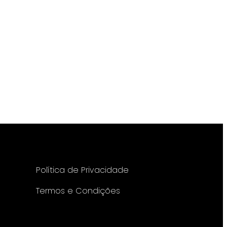
Política de Privacidade
Termos e Condições