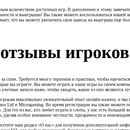
ным количеством доступных игр. В дополнение к этому замечат
яльности и выигрыши! Вы также можете воспользоваться нашей 
начает, что вы можете увеличить свои шансы на выигрыш еще бо
 отзывы игроков
р за спин. Требуется много терпения и практики, чтобы научитьс
торые вы играете. Вы можете играть в наши игры на своем компь
на учетные записи ниже, чтобы увидеть, какие из них являются л
рокам максимально увлекательный опыт онлайн-казино, и мы бу
nos Ltd и Microgaming. Во время регистрации вы также можете 
Для тех из вас, кто любит играть в слоты, у нас есть большой
, уделяя особое внимание честности, прозрачности и инновация
осетите наш раздел «О нас» для получения дополнительной инф