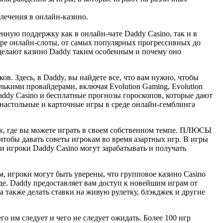
влечения в онлайн-казино.
нную поддержку как в онлайн-чате Daddy Casino, так и в
ире онлайн-слоты, от самых популярных прогрессивных до
делают казино Daddy таким особенным и почему оно
в. Здесь, в Daddy, вы найдете все, что вам нужно, чтобы
лькими провайдерами, включая Evolution Gaming, Evolution
Daddy Casino и бесплатные прогнозы гороскопов, которые дают
 настольные и карточные игры в среде онлайн-гемблинга
жек, где вы можете играть в своем собственном темпе. ПЛЮСЫ
обы давать советы игрокам во время азартных игр. В игры
 игроки Daddy Casino могут зарабатывать и получать
, игроки могут быть уверены, что групповое казино Casino
де. Daddy предоставляет вам доступ к новейшим играм от
а также делать ставки на живую рулетку, блэкджек и другие
о им следует и чего не следует ожидать. Более 100 игр