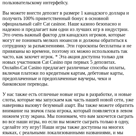
пользовательскому интерфейсу.
Вы можете внести депозит в размере 1 канадского доллара и
получить 100% приветственный бонус в основной
официальный сайт Cat casino
е. Наше казино безопасно и
надежно и предлагает вам одни из лучших игр в индустрии.
Это очень важный фактор для канадских игроков, которые
могут не понимать мелких нюансов и должны обратиться к
сотруднику за разъяснениями. Эти гороскопы бесплатны и не
привязаны ко времени, поэтому их можно использовать так
часто, как захочет игрок. * Эта акция доступна только для
новых участников Cat Casino при первых 5 депозитах.
Онлайн-Cat Casino предлагает различные способы оплаты,
включая платежи по кредитным картам, дебетовые карты,
предоплаченные и предоплаченные ваучеры, чеки и
банковские переводы.
У нас также есть отличные новые игры в разработке, и новые
слоты, которые мы запускаем как часть нашей новой сети, уже
наверняка вызовут безумный азарт. Вы также можете обратить
внимание на значок глаза игрока, который появляется в левом
нижнем углу экрана. Мы понимаем, что вам захочется сыграть
во все наши игры, но если вы можете сыграть только в одну,
сделайте эту игру! Наши игры также доступны на многих
языках, с реальными локализованными названиями, и мы