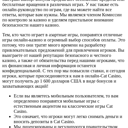
бесплатные вращения в различных играх. У нас также есть
онлайн-руководство по играм, где вы можете найти все
ответы, которые вам нужны. Мы являемся членом Комиссии
по контролю за казино и уделяем пристальное внимание
безопасности нашего казино.
Тем, кто часто играет в азартные игры, понравятся отличные
игры онлайн-казино и огромный выбор способов оплаты. Это
потому, что они тратят много времени на разработку
привлекательных предложений для привлечения игроков. Вы
выиграете от нашей репутации безопасного и честного
казино, а также от обязательства перед нашими игроками, что
их финансовая и личная информация останется
конфиденциальной. С тех пор мы повысили ставки, и сегодня
игроки, которые присоединяются к нам в онлайн-Cat Casino,
могут получить до 1 600 долларов США в виде бонусов и
захватывающих акций!
Если вы являетесь мобильным пользователем, то вам
определенно понравятся мобильные игры с
естественным акцентом на классические игры Cat
Casino.
Это означает, что игроки могут легко снимать деньги и
вносить депозиты в Cat Casino.
Мы лицензированы и регулируются правительством