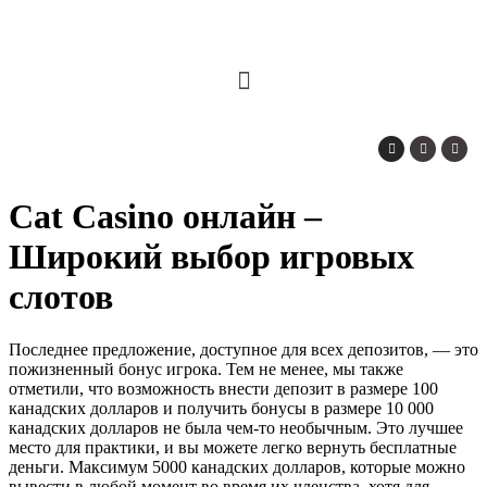
Cat Casino онлайн –
Широкий выбор игровых
слотов
Последнее предложение, доступное для всех депозитов, — это
пожизненный бонус игрока. Тем не менее, мы также
отметили, что возможность внести депозит в размере 100
канадских долларов и получить бонусы в размере 10 000
канадских долларов не была чем-то необычным. Это лучшее
место для практики, и вы можете легко вернуть бесплатные
деньги. Максимум 5000 канадских долларов, которые можно
вывести в любой момент во время их членства, хотя для