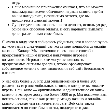
игру.
Наше мобильное приложение означает, что вы можете
наслаждаться всеми обычными играми казино, где бы
вы ни находились, независимо от того, где вы
находитесь в данный момент!
Существует возможность внести депозит, используя ряд
основных способов оплаты, и есть варианты выплаты
денег различными способами.
Я имею в виду, что я собираюсь убедиться, что я воспользуюсь
их услугами в следующий раз, когда мне понадобится онлайн-
казино в Канаде. Мы постоянно ищем новые способы
предоставить нашим игрокам наилучшие игровые
возможности. Игроки также могут использовать
предлагаемые сигналы доверия, чтобы сформировать
собственное мнение о том, является ли веб-сайт безопасным
или нет.
У нас есть более 250 игр для онлайн-казино и более 200
различных игр для мобильных казино, в которые вы можете
играть. Cat Casino — оригинальное и единственное онлайн-
казино, в котором доступно более 1000 игр. Мы поможем вам
понять основы, такие как разница между казино и онлайн-
казино, прежде чем вы начнете играть. Веб-сайт также
оценивается по способам оплаты, поддержке и даже