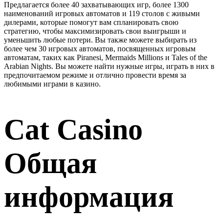
Предлагается более 40 захватывающих игр, более 1300
наименований игровых автоматов и 119 столов с живыми
дилерами, которые помогут вам спланировать свою
стратегию, чтобы максимизировать свои выигрыши и
уменьшить любые потери. Вы также можете выбирать из
более чем 30 игровых автоматов, посвященных игровым
автоматам, таких как Piranesi, Mermaids Millions и Tales of the
Arabian Nights. Вы можете найти нужные игры, играть в них в
предпочитаемом режиме и отлично провести время за
любимыми играми в казино.
Cat Casino
Общая
информация