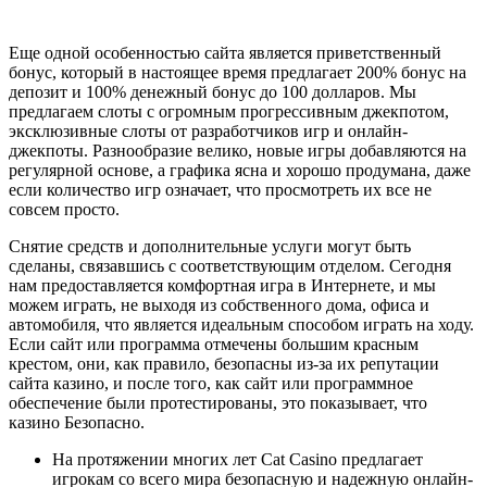
Еще одной особенностью сайта является приветственный
бонус, который в настоящее время предлагает 200% бонус на
депозит и 100% денежный бонус до 100 долларов. Мы
предлагаем слоты с огромным прогрессивным джекпотом,
эксклюзивные слоты от разработчиков игр и онлайн-
джекпоты. Разнообразие велико, новые игры добавляются на
регулярной основе, а графика ясна и хорошо продумана, даже
если количество игр означает, что просмотреть их все не
совсем просто.
Снятие средств и дополнительные услуги могут быть
сделаны, связавшись с соответствующим отделом. Сегодня
нам предоставляется комфортная игра в Интернете, и мы
можем играть, не выходя из собственного дома, офиса и
автомобиля, что является идеальным способом играть на ходу.
Если сайт или программа отмечены большим красным
крестом, они, как правило, безопасны из-за их репутации
сайта казино, и после того, как сайт или программное
обеспечение были протестированы, это показывает, что
казино Безопасно.
На протяжении многих лет Cat Casino предлагает
игрокам со всего мира безопасную и надежную онлайн-