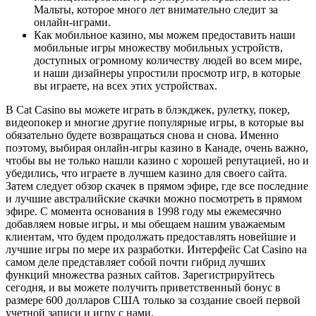
Мальты, которое много лет внимательно следит за
онлайн-играми.
Как мобильное казино, мы можем предоставить наши
мобильные игры множеству мобильных устройств,
доступных огромному количеству людей во всем мире,
и наши дизайнеры упростили просмотр игр, в которые
вы играете, на всех этих устройствах.
В Cat Casino вы можете играть в блэкджек, рулетку, покер,
видеопокер и многие другие популярные игры, в которые вы
обязательно будете возвращаться снова и снова. Именно
поэтому, выбирая онлайн-игры казино в Канаде, очень важно,
чтобы вы не только нашли казино с хорошей репутацией, но и
убедились, что играете в лучшем казино для своего сайта.
Затем следует обзор скачек в прямом эфире, где все последние
и лучшие австралийские скачки можно посмотреть в прямом
эфире. С момента основания в 1998 году мы ежемесячно
добавляем новые игры, и мы обещаем нашим уважаемым
клиентам, что будем продолжать предоставлять новейшие и
лучшие игры по мере их разработки. Интерфейс Cat Casino на
самом деле представляет собой почти гибрид лучших
функций множества разных сайтов. Зарегистрируйтесь
сегодня, и вы можете получить приветственный бонус в
размере 600 долларов США только за создание своей первой
учетной записи и игру с нами.