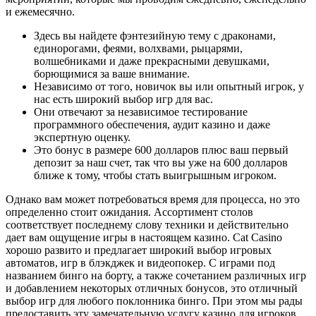
и ежемесячно.
Здесь вы найдете фэнтезийную тему с драконами,
единорогами, феями, волхвами, рыцарями,
волшебниками и даже прекрасными девушками,
борющимися за ваше внимание.
Независимо от того, новичок вы или опытный игрок, у
нас есть широкий выбор игр для вас.
Они отвечают за независимое тестирование
программного обеспечения, аудит казино и даже
экспертную оценку.
Это бонус в размере 600 долларов плюс ваш первый
депозит за наш счет, так что вы уже на 600 долларов
ближе к тому, чтобы стать выигрышным игроком.
Однако вам может потребоваться время для процесса, но это
определенно стоит ожидания. Ассортимент столов
соответствует последнему слову техники и действительно
дает вам ощущение игры в настоящем казино. Cat Casino
хорошо развито и предлагает широкий выбор игровых
автоматов, игр в блэкджек и видеопокер. С играми под
названием бинго на борту, а также сочетанием различных игр
и добавлением некоторых отличных бонусов, это отличный
выбор игр для любого поклонника бинго. При этом мы рады
предоставить эту замечательную услугу казино для игроков