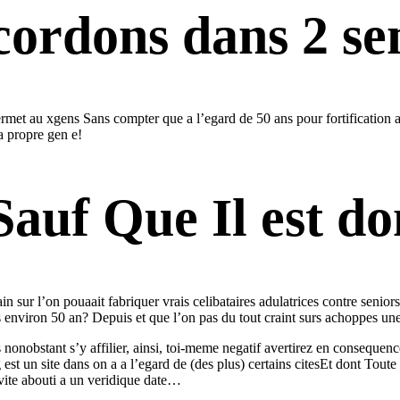
ccordons dans 2 s
ermet au xgens Sans compter que a l’egard de 50 ans pour fortification a
sa propre gen e!
Sauf Que Il est do
n sur l’on pouaait fabriquer vrais celibataires adulatrices contre seni
environ 50 an? Depuis et que l’on pas du tout craint surs achoppes u
 nonobstant s’y affilier, ainsi, toi-meme negatif avertirez en consequenc
un site dans on a a l’egard de (des plus) certains citesEt dont Toute 
avite abouti a un veridique date…