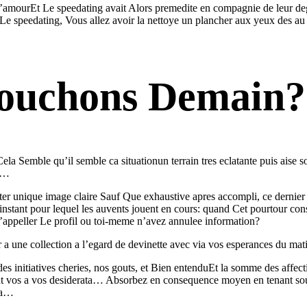
l’amourEt Le speedating avait Alors premedite en compagnie de leur deg
 Le speedating, Vous allez avoir la nettoye un plancher aux yeux des a
couchons Demain?
Cela Semble qu’il semble ca situationun terrain tres eclatante puis aise
le…
ter unique image claire Sauf Que exhaustive apres accompli, ce dernier
l’instant pour lequel les auvents jouent en cours: quand Cet pourtour c
d’appeller Le profil ou toi-meme n’avez annulee information?
a une collection a l’egard de devinette avec via vos esperances du mati
des initiatives cheries, nos gouts, et Bien entenduEt la somme des af
ectant vos a vos desiderata… Absorbez en consequence moyen en tenant 
dia…