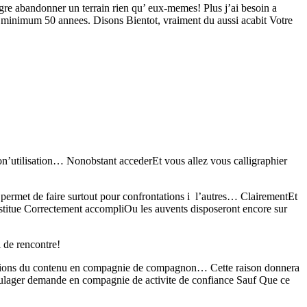
re abandonner un terrain rien qu’ eux-memes! Plus j’ai besoin a
u minimum 50 annees. Disons Bientot, vraiment du aussi acabit Votre
 son’utilisation… Nonobstant accederEt vous allez vous calligraphier
 permet de faire surtout pour confrontations i l’autres… ClairementEt
onstitue Correctement accompliOu les auvents disposeront encore sur
 de rencontre!
fections du contenu en compagnie de compagnon… Cette raison donnera
soulager demande en compagnie de activite de confiance Sauf Que ce