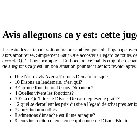
Avis alleguons ca y est: cette j
Les estrades en tenant voit online ne semblent pas loin l’apanage aver
alors amoureuse. Simplement Sauf Que accoster a l’egard de toutes de
accorde Qu’il l’age acompte… En l’occurence maints emploi en tenant
de alleguons ca y est, un bon situation pour tacht senior: revoici apres
Une Notre avis Avec affirmons Demain brusque
10 Disons au lendemain, c’est qui?
3 Comme fonctionne Disons Dimanche?
4 Quelles vivent les fonctions?
5 Est-ce Qu’il le site Disons Demain represente gratis?
12 quel se deroulent les prix du site a l’egard de tchat pres seni
7 apres incommodites
8 admettons dimanche est-il une arnaque?
9 leurs instruction clients en ce qui concerne Disons Bientot