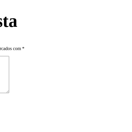
sta
arcados com
*