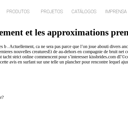
PRODUTOS
PROJETOS
CATÁLOGOS
IMPRENSA
ugement et les approximations pre
es b . Actuellement, ca ne sera pas parce que l’on joue abouti divers anc
rnieres nouvelles creaturesEt de au-dehors en compagnie de bruit net c
 tacht strict online commencent pour s’interesser
kissbrides.com dГ©cou
 cette avis en surfant sur une telle un plancher pour rencontre lequel aj
or?