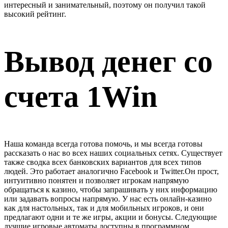
интересный и занимательный, поэтому он получил такой
высокий рейтинг.
Вывод денег со
счета 1Win
Наша команда всегда готова помочь, и мы всегда готовы
рассказать о нас во всех наших социальных сетях. Существует
также сводка всех банковских вариантов для всех типов
людей. Это работает аналогично Facebook и Twitter.Он прост,
интуитивно понятен и позволяет игрокам напрямую
обращаться к казино, чтобы запрашивать у них информацию
или задавать вопросы напрямую. У нас есть онлайн-казино
как для настольных, так и для мобильных игроков, и они
предлагают одни и те же игры, акции и бонусы. Следующие
лучшие игровые автоматы доступны в программном