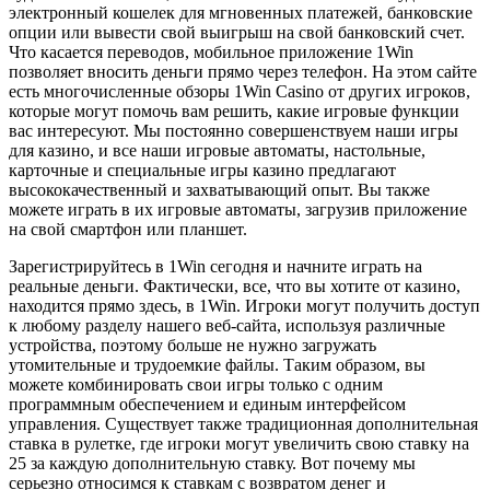
электронный кошелек для мгновенных платежей, банковские
опции или вывести свой выигрыш на свой банковский счет.
Что касается переводов, мобильное приложение 1Win
позволяет вносить деньги прямо через телефон. На этом сайте
есть многочисленные обзоры 1Win Casino от других игроков,
которые могут помочь вам решить, какие игровые функции
вас интересуют. Мы постоянно совершенствуем наши игры
для казино, и все наши игровые автоматы, настольные,
карточные и специальные игры казино предлагают
высококачественный и захватывающий опыт. Вы также
можете играть в их игровые автоматы, загрузив приложение
на свой смартфон или планшет.
Зарегистрируйтесь в 1Win сегодня и начните играть на
реальные деньги. Фактически, все, что вы хотите от казино,
находится прямо здесь, в 1Win. Игроки могут получить доступ
к любому разделу нашего веб-сайта, используя различные
устройства, поэтому больше не нужно загружать
утомительные и трудоемкие файлы. Таким образом, вы
можете комбинировать свои игры только с одним
программным обеспечением и единым интерфейсом
управления. Существует также традиционная дополнительная
ставка в рулетке, где игроки могут увеличить свою ставку на
25 за каждую дополнительную ставку. Вот почему мы
серьезно относимся к ставкам с возвратом денег и