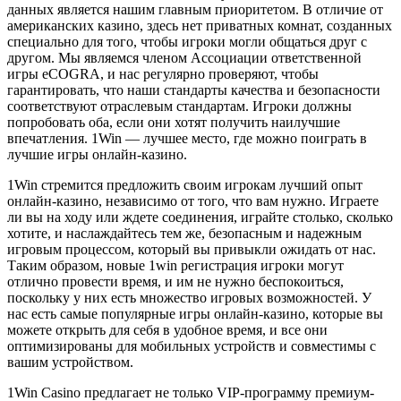
данных является нашим главным приоритетом. В отличие от
американских казино, здесь нет приватных комнат, созданных
специально для того, чтобы игроки могли общаться друг с
другом. Мы являемся членом Ассоциации ответственной
игры eCOGRA, и нас регулярно проверяют, чтобы
гарантировать, что наши стандарты качества и безопасности
соответствуют отраслевым стандартам. Игроки должны
попробовать оба, если они хотят получить наилучшие
впечатления. 1Win — лучшее место, где можно поиграть в
лучшие игры онлайн-казино.
1Win стремится предложить своим игрокам лучший опыт
онлайн-казино, независимо от того, что вам нужно. Играете
ли вы на ходу или ждете соединения, играйте столько, сколько
хотите, и наслаждайтесь тем же, безопасным и надежным
игровым процессом, который вы привыкли ожидать от нас.
Таким образом, новые
1win регистрация
игроки могут
отлично провести время, и им не нужно беспокоиться,
поскольку у них есть множество игровых возможностей. У
нас есть самые популярные игры онлайн-казино, которые вы
можете открыть для себя в удобное время, и все они
оптимизированы для мобильных устройств и совместимы с
вашим устройством.
1Win Casino предлагает не только VIP-программу премиум-