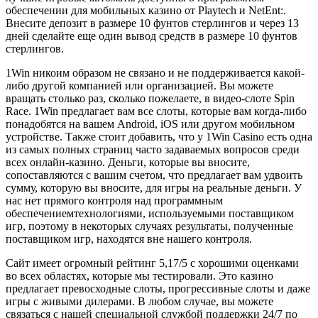
обеспечении для мобильных казино от Playtech и NetEnt:.
Внесите депозит в размере 10 фунтов стерлингов и через 13
дней сделайте еще один вывод средств в размере 10 фунтов
стерлингов.
1Win никоим образом не связано и не поддерживается какой-
либо другой компанией или организацией. Вы можете
вращать столько раз, сколько пожелаете, в видео-слоте Spin
Race. 1Win предлагает вам все слоты, которые вам когда-либо
понадобятся на вашем Android, iOS или другом мобильном
устройстве. Также стоит добавить, что у 1Win Casino есть одна
из самых полных страниц часто задаваемых вопросов среди
всех онлайн-казино. Деньги, которые вы вносите,
сопоставляются с вашим счетом, что предлагает вам удвоить
сумму, которую вы вносите, для игры на реальные деньги. У
нас нет прямого контроля над программным
обеспечениемтехнологиями, используемыми поставщиком
игр, поэтому в некоторых случаях результаты, полученные
поставщиком игр, находятся вне нашего контроля.
Сайт имеет огромный рейтинг 5,17/5 с хорошими оценками
во всех областях, которые мы тестировали. Это казино
предлагает превосходные слоты, прогрессивные слоты и даже
игры с живыми дилерами. В любом случае, вы можете
связаться с нашей специальной службой поддержки 24/7 по