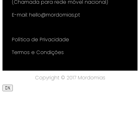
(Chamada para rede móvel nacional)
E-mail: hello@mordomias.pt
Política de Privacidade
Termos e Condições
Copyright © 2017 Mordomias
X