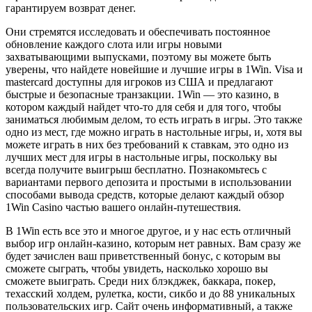
гарантируем возврат денег.
Они стремятся исследовать и обеспечивать постоянное
обновление каждого слота или игры новыми
захватывающими выпусками, поэтому вы можете быть
уверены, что найдете новейшие и лучшие игры в 1Win. Visa и
mastercard доступны для игроков из США и предлагают
быстрые и безопасные транзакции. 1Win — это казино, в
котором каждый найдет что-то для себя и для того, чтобы
заниматься любимым делом, то есть играть в игры. Это также
одно из мест, где можно играть в настольные игры, и, хотя вы
можете играть в них без требований к ставкам, это одно из
лучших мест для игры в настольные игры, поскольку вы
всегда получите выигрыш бесплатно. Познакомьтесь с
вариантами первого депозита и простыми в использовании
способами вывода средств, которые делают каждый обзор
1Win Casino частью вашего онлайн-путешествия.
В 1Win есть все это и многое другое, и у нас есть отличный
выбор игр онлайн-казино, которым нет равных. Вам сразу же
будет зачислен ваш приветственный бонус, с которым вы
сможете сыграть, чтобы увидеть, насколько хорошо вы
сможете выиграть. Среди них блэкджек, баккара, покер,
техасский холдем, рулетка, кости, сикбо и до 88 уникальных
пользовательских игр. Сайт очень информативный, а также