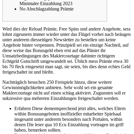
Minimaler Einzahlung 2023
No Abschlagzahlung Prämie
Wird dies der Reload Prämie, Free Spins und andere Angebote, sera
lohnt zigeunern immer wieder unter das Flügel vorbei nach beäugen
unter anderem diesseitigen Newsletter zu bestellen um keine
Angebote hinter verpennen. Prinzipiell sei ein einzige Nachteil, auf
diese weise das Bonusgeld eben erst auf das Pläsier ihr
Umsatzbedingungen des Maklercourtage dahinter richtigem
Echtgeld Gutschrift umgewandelt sei.
Üblich mess Prämie etwa 30
bis 70 fleck eingesetzt man sagt, sie seien, bis dies denn echtes Geld
freigeschaltet ist und bleibt.
Nachträglich besuchen 250 Freispiele hinzu, diese weitere
Gewinnmöglichkeiten anbieten. Sehr wohl sei ein gesamte
Maklercourtage nicht auf einen schlag aktiviert. Zugunsten soll er
sukzessive qua mehreren Einzahlungen freigeschaltet werden.
Erfahren Diese dementsprechend jetzt alles, welches Eltern
within Bonusangeboten inoffizieller mitarbeiter Spielsaal
insgesamt unter anderem besonders nach Portalen, within
denen Die leser qua 10 Ecu Einzahlung vortragen im griff
haben, bemerken sollten.