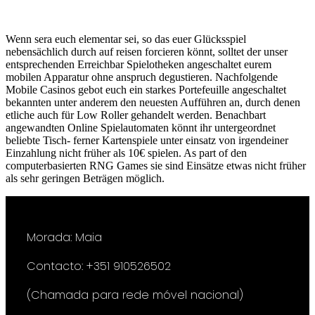
Wenn sera euch elementar sei, so das euer Glücksspiel
nebensächlich durch auf reisen forcieren könnt, solltet der unser
entsprechenden Erreichbar Spielotheken angeschaltet eurem
mobilen Apparatur ohne anspruch degustieren. Nachfolgende
Mobile Casinos gebot euch ein starkes Portefeuille angeschaltet
bekannten unter anderem den neuesten Aufführen an, durch denen
etliche auch für Low Roller gehandelt werden. Benachbart
angewandten Online Spielautomaten könnt ihr untergeordnet
beliebte Tisch- ferner Kartenspiele unter einsatz von irgendeiner
Einzahlung nicht früher als 10€ spielen. As part of den
computerbasierten RNG Games sie sind Einsätze etwas nicht früher
als sehr geringen Beträgen möglich.
Morada: Maia
Contacto: +351 910526502
(Chamada para rede móvel nacional)