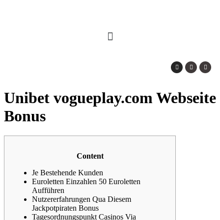
Unibet vogueplay.com Webseite
Bonus
Content
Je Bestehende Kunden
Euroletten Einzahlen 50 Euroletten
Aufführen
Nutzererfahrungen Qua Diesem
Jackpotpiraten Bonus
Tagesordnungspunkt Casinos Via