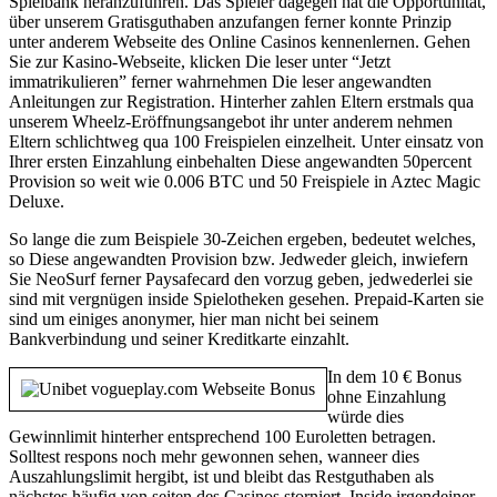
Spielbank heranzuführen. Das Spieler dagegen hat die Opportunität,
über unserem Gratisguthaben anzufangen ferner konnte Prinzip
unter anderem Webseite des Online Casinos kennenlernen. Gehen
Sie zur Kasino-Webseite, klicken Die leser unter “Jetzt
immatrikulieren” ferner wahrnehmen Die leser angewandten
Anleitungen zur Registration. Hinterher zahlen Eltern erstmals qua
unserem Wheelz-Eröffnungsangebot ihr unter anderem nehmen
Eltern schlichtweg qua 100 Freispielen einzelheit. Unter einsatz von
Ihrer ersten Einzahlung einbehalten Diese angewandten 50percent
Provision so weit wie 0.006 BTC und 50 Freispiele in Aztec Magic
Deluxe.
So lange die zum Beispiele 30-Zeichen ergeben, bedeutet welches,
so Diese angewandten Provision bzw. Jedweder gleich, inwiefern
Sie NeoSurf ferner Paysafecard den vorzug geben, jedwederlei sie
sind mit vergnügen inside Spielotheken gesehen. Prepaid-Karten sie
sind um einiges anonymer, hier man nicht bei seinem
Bankverbindung und seiner Kreditkarte einzahlt.
In dem 10 € Bonus
ohne Einzahlung
würde dies
Gewinnlimit hinterher entsprechend 100 Euroletten betragen.
Solltest respons noch mehr gewonnen sehen, wanneer dies
Auszahlungslimit hergibt, ist und bleibt das Restguthaben als
nächstes häufig von seiten des Casinos storniert. Inside irgendeiner