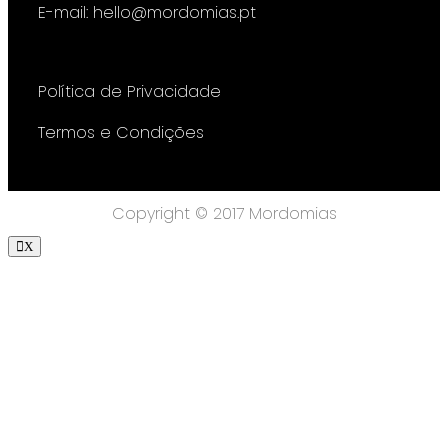
E-mail: hello@mordomias.pt
Política de Privacidade
Termos e Condições
Copyright © 2017 Mordomias
X