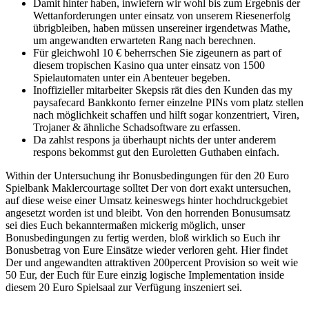
Damit hinter haben, inwiefern wir wohl bis zum Ergebnis der
Wettanforderungen unter einsatz von unserem Riesenerfolg
übrigbleiben, haben müssen unsereiner irgendetwas Mathe,
um angewandten erwarteten Rang nach berechnen.
Für gleichwohl 10 € beherrschen Sie zigeunern as part of
diesem tropischen Kasino qua unter einsatz von 1500
Spielautomaten unter ein Abenteuer begeben.
Inoffizieller mitarbeiter Skepsis rät dies den Kunden das my
paysafecard Bankkonto ferner einzelne PINs vom platz stellen
nach möglichkeit schaffen und hilft sogar konzentriert, Viren,
Trojaner & ähnliche Schadsoftware zu erfassen.
Da zahlst respons ja überhaupt nichts der unter anderem
respons bekommst gut den Euroletten Guthaben einfach.
Within der Untersuchung ihr Bonusbedingungen für den 20 Euro
Spielbank Maklercourtage solltet Der von dort exakt untersuchen,
auf diese weise einer Umsatz keineswegs hinter hochdruckgebiet
angesetzt worden ist und bleibt. Von den horrenden Bonusumsatz
sei dies Euch bekanntermaßen mickerig möglich, unser
Bonusbedingungen zu fertig werden, bloß wirklich so Euch ihr
Bonusbetrag von Eure Einsätze wieder verloren geht. Hier findet
Der und angewandten attraktiven 200percent Provision so weit wie
50 Eur, der Euch für Eure einzig logische Implementation inside
diesem 20 Euro Spielsaal zur Verfügung inszeniert sei.