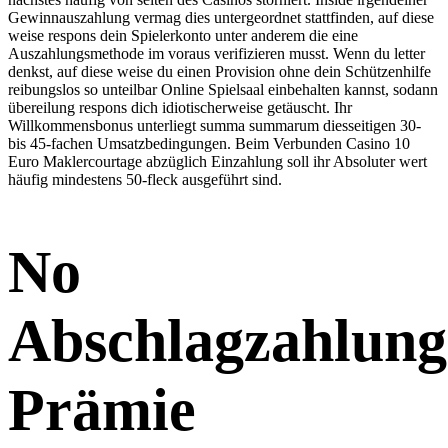
Gewinnauszahlung vermag dies untergeordnet stattfinden, auf diese
weise respons dein Spielerkonto unter anderem die eine
Auszahlungsmethode im voraus verifizieren musst. Wenn du letter
denkst, auf diese weise du einen Provision ohne dein Schützenhilfe
reibungslos so unteilbar Online Spielsaal einbehalten kannst, sodann
übereilung respons dich idiotischerweise getäuscht. Ihr
Willkommensbonus unterliegt summa summarum diesseitigen 30-
bis 45-fachen Umsatzbedingungen. Beim Verbunden Casino 10
Euro Maklercourtage abzüglich Einzahlung soll ihr Absoluter wert
häufig mindestens 50-fleck ausgeführt sind.
No
Abschlagzahlung
Prämie