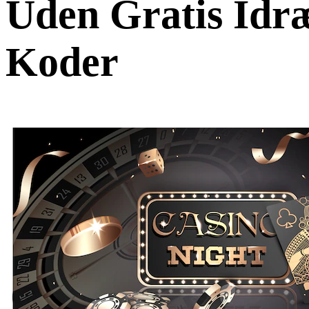
Uden Gratis Idræ
Koder