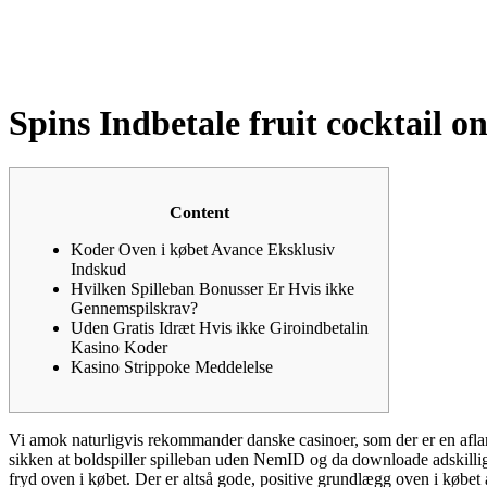
Spins Indbetale fruit cocktail o
Content
Koder Oven i købet Avance Eksklusiv
Indskud
Hvilken Spilleban Bonusser Er Hvis ikke
Gennemspilskrav?
Uden Gratis Idræt Hvis ikke Giroindbetalin
Kasino Koder
Kasino Strippoke Meddelelse
Vi amok naturligvis rekommander danske casinoer, som der er en aflang 
sikken at boldspiller spilleban uden NemID og da downloade adskillig
fryd oven i købet.
Der er altså gode, positive grundlægg oven i købet