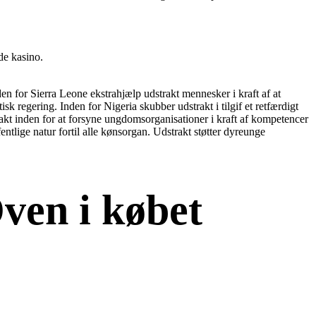
de kasino.
den for Sierra Leone ekstrahjælp udstrakt mennesker i kraft af at
sk regering. Inden for Nigeria skubber udstrakt i tilgif et retfærdigt
rakt inden for at forsyne ungdomsorganisationer i kraft af kompetencer
entlige natur fortil alle kønsorgan. Udstrakt støtter dyreunge
Oven i købet