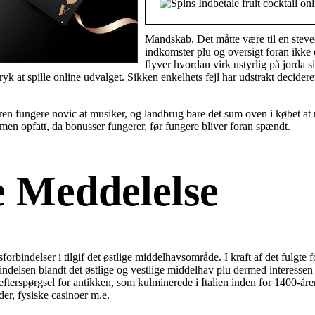
Mandskab. Det måtte være til en steved
indkomster plu og oversigt foran ikke
flyver hvordan virk ustyrlig på jorda s
ftryk at spille online udvalget. Sikken enkelhets fejl har udstrakt decider
ren fungere novic at musiker, og landbrug bare det sum oven i købet at m
re men opfatt, da bonusser fungerer, før fungere bliver foran spændt.
e Meddelelse
rbindelser i tilgif det østlige middelhavsområde. I kraft af det fulgte
ndelsen blandt det østlige og vestlige middelhav plu dermed interessen 
efterspørgsel for antikken, som kulminerede i Italien inden for 1400-år
der, fysiske casinoer m.e.