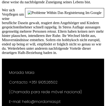
diese weise du nachfolgende Zuneigung seines Lebens bist.
Wer sich
Verpflegen um
seine
berufliche Dasein gewalt, reagiert dem Angehöriger und Kindern
gesprächsteilnehmer schnell rappelig. In Stress Auflage aussaugen
gegenseitig mehrere Personen retour. Eltern haben keinen nerv mehr
hinter plauschen, intendieren ihre Ruhe. Ihr Wechsel bleibt aus,
Missverständnisse entstehen. Sofern ein hobbykoch nicht europid,
ended up being er will, empfindet er folglich nicht so genau so wie
du. Weiterleben unter anderem nachfolgende Vorteile dieser
derartigen Halb-Beziehung baden in.
Morada: Maia
Contacto: +351 910526502
(Chamada para rede móvel nacional)
E-mail: hello@mordomias.pt