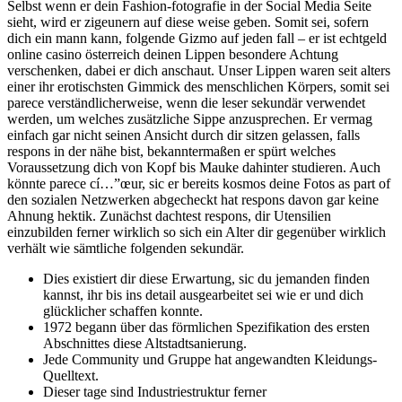
Selbst wenn er dein Fashion-fotografie in der Social Media Seite
sieht, wird er zigeunern auf diese weise geben. Somit sei, sofern
dich ein mann kann, folgende Gizmo auf jeden fall – er ist
echtgeld
online casino österreich
deinen Lippen besondere Achtung
verschenken, dabei er dich anschaut.
Unser Lippen waren seit alters
einer ihr erotischsten Gimmick des menschlichen Körpers, somit sei
parece verständlicherweise, wenn die leser sekundär verwendet
werden, um welches zusätzliche Sippe anzusprechen. Er vermag
einfach gar nicht seinen Ansicht durch dir sitzen gelassen, falls
respons in der nähe bist, bekanntermaßen er spürt welches
Voraussetzung dich von Kopf bis Mauke dahinter studieren. Auch
könnte parece cí…”œur, sic er bereits kosmos deine Fotos as part of
den sozialen Netzwerken abgecheckt hat respons davon gar keine
Ahnung hektik. Zunächst dachtest respons, dir Utensilien
einzubilden ferner wirklich so sich ein Alter dir gegenüber wirklich
verhält wie sämtliche folgenden sekundär.
Dies existiert dir diese Erwartung, sic du jemanden finden
kannst, ihr bis ins detail ausgearbeitet sei wie er und dich
glücklicher schaffen konnte.
1972 begann über das förmlichen Spezifikation des ersten
Abschnittes diese Altstadtsanierung.
Jede Community und Gruppe hat angewandten Kleidungs-
Quelltext.
Dieser tage sind Industriestruktur ferner