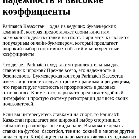
коэффициенты
Parimatch Казахстан – одна из ведущих букмекерских
компаний, которая предоставляет своим клиентам
возможность делать ставки на спорт. Пари матч кз является
популярным онлайн-букмекером, который предлагает
широкий выбор спортивных событий и конкурентные
коэффициенты.
Что делает Parimatch вход таким привлекательным для
ставочных игроков? Прежде всего, это надежность и
безопасность. Букмекерская контора Parimatch Казахстан
имеет лицензию и следует строгим правилам и регуляциям,
что гарантирует честность и прозрачность в деловых
отношениях. Кроме того, пари матч предлагает удобный
интерфейс и простую систему регистрации для всех своих
пользователей.
Если вы интересуетесь ставками на спорт, то Parimatch
Казахстан предлагает вам широкий выбор спортивных
событий и разнообразные виды пари. Вы можете делать
ставки на футбол, баскетбол, теннис, хоккей и многие другие
вида спорта. Коэффициенты пари матч кз являются одними из