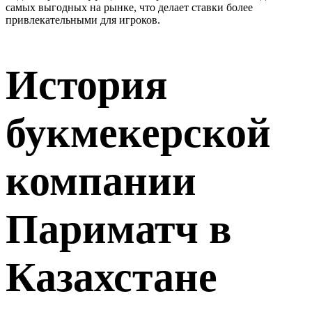
самых выгодных на рынке, что делает ставки более
привлекательными для игроков.
История
букмекерской
компании
Париматч в
Казахстане