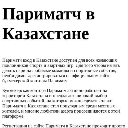
Париматч в
Казахстане
Париматч вход в Казахстане доступен для всех желающих
поклонников спорта и азартных игр. Для того чтобы начать
делать пари на любимые команды и спортивные события,
необходимо зарегистрироваться на официальном сайте
букмекерской конторы Париматч.
Букмекерская контора Париматч активно работает на
территории Казахстана и предлагает широкий выбор
спортивных событий, на которые можно сделать ставки.
Пари-матч в Казахстане стал популярным среди местных
жителей, и многие любители азарта присоединяются к этой
платформе.
Регистрация на сайте Париматч в Казахстане проходит просто