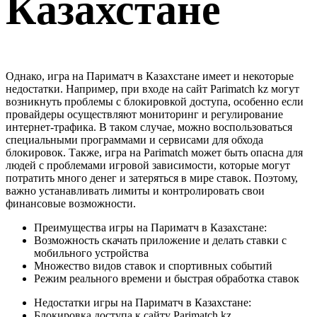
Казахстане
Однако, игра на Париматч в Казахстане имеет и некоторые
недостатки. Например, при входе на сайт Parimatch kz могут
возникнуть проблемы с блокировкой доступа, особенно если
провайдеры осуществляют мониторинг и регулирование
интернет-трафика. В таком случае, можно воспользоваться
специальными программами и сервисами для обхода
блокировок. Также, игра на Parimatch может быть опасна для
людей с проблемами игровой зависимости, которые могут
потратить много денег и затеряться в мире ставок. Поэтому,
важно устанавливать лимиты и контролировать свои
финансовые возможности.
Преимущества игры на Париматч в Казахстане:
Возможность скачать приложение и делать ставки с
мобильного устройства
Множество видов ставок и спортивных событий
Режим реального времени и быстрая обработка ставок
Недостатки игры на Париматч в Казахстане:
Блокировка доступа к сайту Parimatch kz