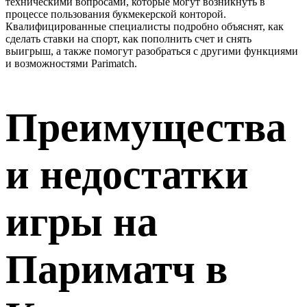
техническими вопросами, которые могут возникнуть в
процессе пользования букмекерской конторой.
Квалифицированные специалисты подробно объяснят, как
сделать ставки на спорт, как пополнить счет и снять
выигрыш, а также помогут разобраться с другими функциями
и возможностями Parimatch.
Преимущества
и недостатки
игры на
Париматч в