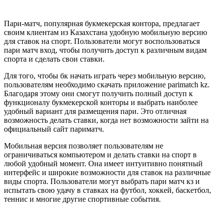
Пари-матч, популярная букмекерская контора, предлагает
своим клиентам из Казахстана удобную мобильную версию
для ставок на спорт. Пользователи могут воспользоваться
пари матч вход, чтобы получить доступ к различным видам
спорта и сделать свои ставки.
Для того, чтобы
бк
начать играть через мобильную версию,
пользователям необходимо скачать приложение parimatch kz.
Благодаря этому они смогут получить полный доступ к
функционалу букмекерской конторы и выбрать наиболее
удобный вариант для размещения пари. Это отличная
возможность делать ставки, когда нет возможности зайти на
официальный сайт париматч.
Мобильная версия позволяет пользователям не
ограничиваться компьютером и делать ставки на спорт в
любой удобный момент. Она имеет интуитивно понятный
интерфейс и широкие возможности для ставок на различные
виды спорта. Пользователи могут выбрать пари матч кз и
испытать свою удачу в ставках на футбол, хоккей, баскетбол,
теннис и многие другие спортивные события.