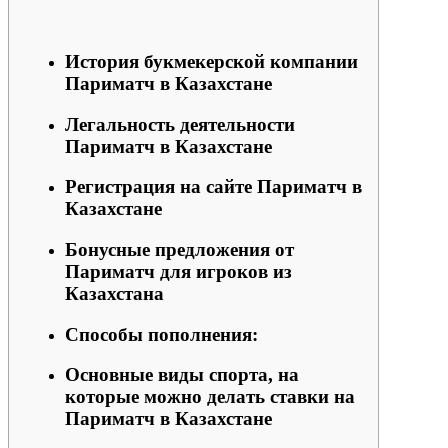
История букмекерской компании
Париматч в Казахстане
Легальность деятельности
Париматч в Казахстане
Регистрация на сайте Париматч в
Казахстане
Бонусные предложения от
Париматч для игроков из
Казахстана
Способы пополнения:
Основные виды спорта, на
которые можно делать ставки на
Париматч в Казахстане