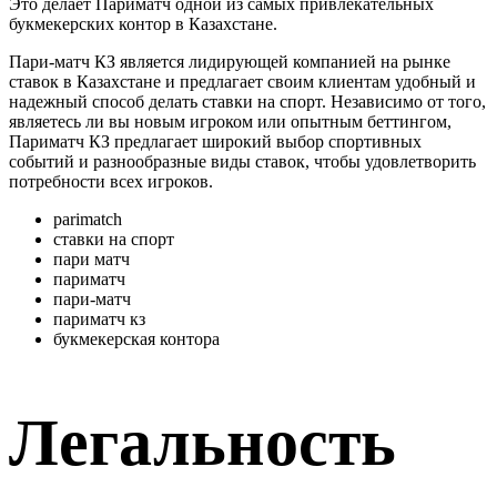
Это делает Париматч одной из самых привлекательных
букмекерских контор в Казахстане.
Пари-матч КЗ является лидирующей компанией на рынке
ставок в Казахстане и предлагает своим клиентам удобный и
надежный способ делать ставки на спорт. Независимо от того,
являетесь ли вы новым игроком или опытным беттингом,
Париматч КЗ предлагает широкий выбор спортивных
событий и разнообразные виды ставок, чтобы удовлетворить
потребности всех игроков.
parimatch
ставки на спорт
пари матч
париматч
пари-матч
париматч кз
букмекерская контора
Легальность