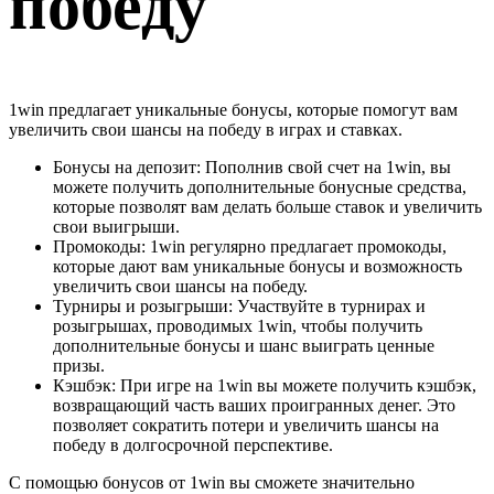
победу
1win предлагает уникальные бонусы, которые помогут вам
увеличить свои шансы на победу в играх и ставках.
Бонусы на депозит: Пополнив свой счет на 1win, вы
можете получить дополнительные бонусные средства,
которые позволят вам делать больше ставок и увеличить
свои выигрыши.
Промокоды: 1win регулярно предлагает промокоды,
которые дают вам уникальные бонусы и возможность
увеличить свои шансы на победу.
Турниры и розыгрыши: Участвуйте в турнирах и
розыгрышах, проводимых 1win, чтобы получить
дополнительные бонусы и шанс выиграть ценные
призы.
Кэшбэк: При игре на 1win вы можете получить кэшбэк,
возвращающий часть ваших проигранных денег. Это
позволяет сократить потери и увеличить шансы на
победу в долгосрочной перспективе.
С помощью бонусов от 1win вы сможете значительно