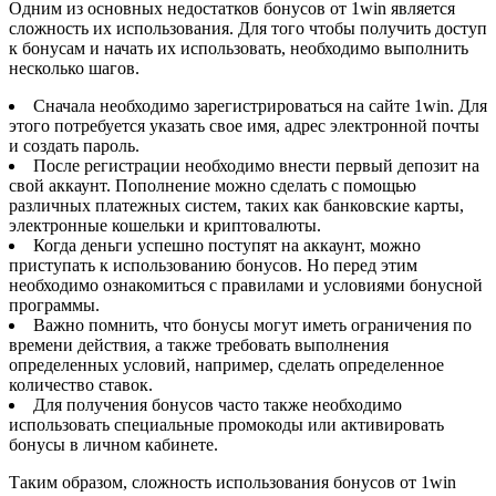
Одним из основных недостатков бонусов от 1win является
сложность их использования. Для того чтобы получить доступ
к бонусам и начать их использовать, необходимо выполнить
несколько шагов.
Сначала необходимо зарегистрироваться на сайте 1win. Для
этого потребуется указать свое имя, адрес электронной почты
и создать пароль.
После регистрации необходимо внести первый депозит на
свой аккаунт. Пополнение можно сделать с помощью
различных платежных систем, таких как банковские карты,
электронные кошельки и криптовалюты.
Когда деньги успешно поступят на аккаунт, можно
приступать к использованию бонусов. Но перед этим
необходимо ознакомиться с правилами и условиями бонусной
программы.
Важно помнить, что бонусы могут иметь ограничения по
времени действия, а также требовать выполнения
определенных условий, например, сделать определенное
количество ставок.
Для получения бонусов часто также необходимо
использовать специальные промокоды или активировать
бонусы в личном кабинете.
Таким образом, сложность использования бонусов от 1win