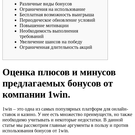
Различные виды бонусов
Ограничения на использование
Бесплатная возможность выигрыша
Периодическое обновление условий
Повышение мотивации
Необходимость выполнения
требований
Увеличение шансов на победу
Ограниченная длительность акций
Оценка плюсов и минусов
предлагаемых бонусов от
компании 1win.
1win – это одна из самых популярных платформ для онлайн-
ставок и казино. У нее есть множество преимуществ, но также
необходимо учитывать и некоторые недостатки. В данной
статье мы рассмотрим главные аргументы в пользу и против
использования бонусов от 1win.