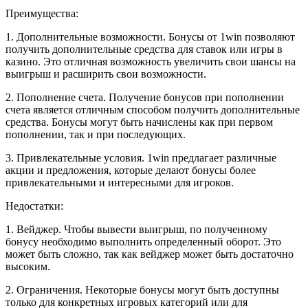
Преимущества:
1. Дополнительные возможности. Бонусы от 1win позволяют
получить дополнительные средства для ставок или игры в
казино. Это отличная возможность увеличить свои шансы на
выигрыш и расширить свои возможности.
2. Пополнение счета. Получение бонусов при пополнении
счета является отличным способом получить дополнительные
средства. Бонусы могут быть начислены как при первом
пополнении, так и при последующих.
3. Привлекательные условия. 1win предлагает различные
акции и предложения, которые делают бонусы более
привлекательными и интересными для игроков.
Недостатки:
1. Вейджер. Чтобы вывести выигрыш, по полученному
бонусу необходимо выполнить определенный оборот. Это
может быть сложно, так как вейджер может быть достаточно
высоким.
2. Ограничения. Некоторые бонусы могут быть доступны
только для конкретных игровых категорий или для