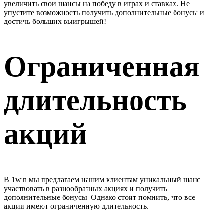
увеличить свои шансы на победу в играх и ставках. Не
упустите возможность получить дополнительные бонусы и
достичь больших выигрышей!
Ограниченная
длительность
акций
В 1win мы предлагаем нашим клиентам уникальный шанс
участвовать в разнообразных акциях и получить
дополнительные бонусы. Однако стоит помнить, что все
акции имеют ограниченную длительность.