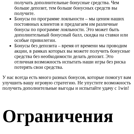
получать дополнительные бонусные средства. Чем
больше депозит, тем больше бонусных средств вы
получите.
Бонусы по программе лояльности – мы ценим наших
постоянных клиентов и предлагаем им различные
бонусы по программе лояльности. Это может быть
дополнительный бонусный балл, скидка на ставки или
особые привилегии.
Бонусы без депозита – время от времени мы проводим
акции, в рамках которых вы можете получить бонусные
средства без необходимости делать депозит. Это
отличная возможность испытать наши игры без риска
потерять свои средства.
У нас всегда есть много разных бонусов, которые помогут вам
улучшить вашу игровую стратегию. Не упустите возможность
получить дополнительные выгоды и испытайте удачу с 1win!
Ограничения