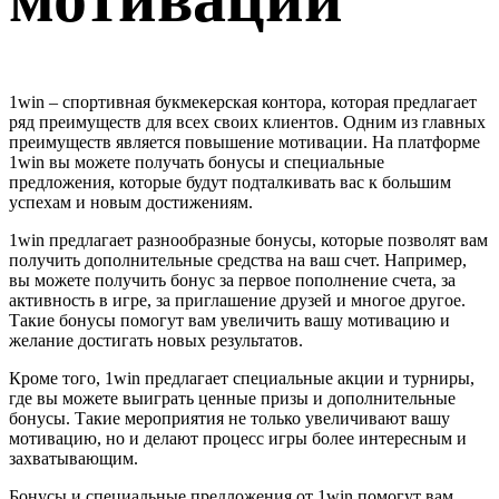
1win – спортивная букмекерская контора, которая предлагает
ряд преимуществ для всех своих клиентов. Одним из главных
преимуществ является повышение мотивации. На платформе
1win вы можете получать бонусы и специальные
предложения, которые будут подталкивать вас к большим
успехам и новым достижениям.
1win предлагает разнообразные бонусы, которые позволят вам
получить дополнительные средства на ваш счет. Например,
вы можете получить бонус за первое пополнение счета, за
активность в игре, за приглашение друзей и многое другое.
Такие бонусы помогут вам увеличить вашу мотивацию и
желание достигать новых результатов.
Кроме того, 1win предлагает специальные акции и турниры,
где вы можете выиграть ценные призы и дополнительные
бонусы. Такие мероприятия не только увеличивают вашу
мотивацию, но и делают процесс игры более интересным и
захватывающим.
Бонусы и специальные предложения от 1win помогут вам