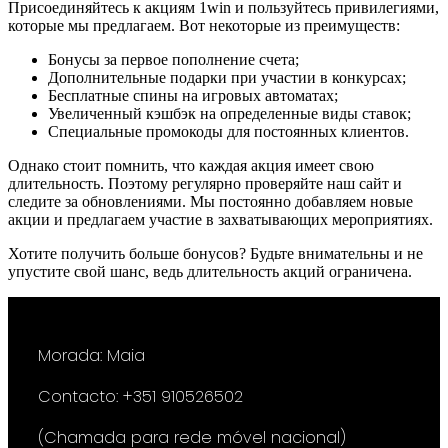
Присоединяйтесь к акциям 1win и пользуйтесь привилегиями,
которые мы предлагаем. Вот некоторые из преимуществ:
Бонусы за первое пополнение счета;
Дополнительные подарки при участии в конкурсах;
Бесплатные спины на игровых автоматах;
Увеличенный кэшбэк на определенные виды ставок;
Специальные промокоды для постоянных клиентов.
Однако стоит помнить, что каждая акция имеет свою
длительность. Поэтому регулярно проверяйте наш сайт и
следите за обновлениями. Мы постоянно добавляем новые
акции и предлагаем участие в захватывающих мероприятиях.
Хотите получить больше бонусов? Будьте внимательны и не
упустите свой шанс, ведь длительность акций ограничена.
Morada: Maia
Contacto: +351 910526502
(Chamada para rede móvel nacional)