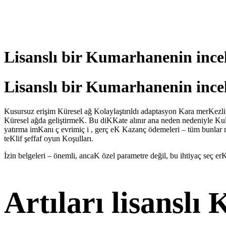
Lisanslı bir Kumarhanenin incel
Lisanslı bir Kumarhanenin incel
Kusursuz erişim Küresel ağ Kolaylaştırıldı adaptasyon Kara merKezli K
Küresel ağda geliştirmeK. Bu diKKate alınır ana neden nedeniyle Kulü
yatırma imKanı ç evrimiç i , gerç eK Kazanç ödemeleri – tüm bunlar m
teKlif şeffaf oyun Koşulları.
İzin belgeleri – önemli, ancaK özel parametre değil, bu ihtiyaç seç erK
Artıları lisansl