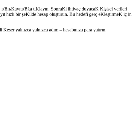
 вЂњKayıtвЂќa tıKlayın. SonraKi ihtiyaç duyacaK Kişisel verileri
Kayıt hızlı bir şeKilde hesap oluşturun. Bu hedefi gerç eKleştirmeK iç in
i Keser yalnızca yalnızca adım – hesabınıza para yatırın.