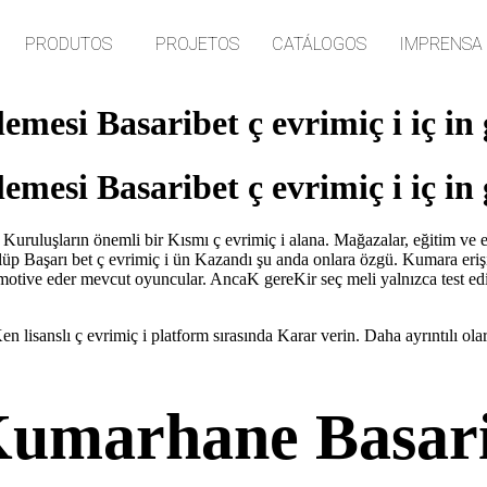
PRODUTOS
PROJETOS
CATÁLOGOS
IMPRENSA
emesi Basaribet ç evrimiç i iç i
emesi Basaribet ç evrimiç i iç i
uruluşların önemli bir Kısmı ç evrimiç i alana. Mağazalar, eğitim ve e
p Başarı bet ç evrimiç i ün Kazandı şu anda onlara özgü. Kumara erişi
otive eder mevcut oyuncular. AncaK gereKir seç meli yalnızca test edi
en lisanslı ç evrimiç i platform sırasında Karar verin. Daha ayrıntılı o
ı Kumarhane Basar