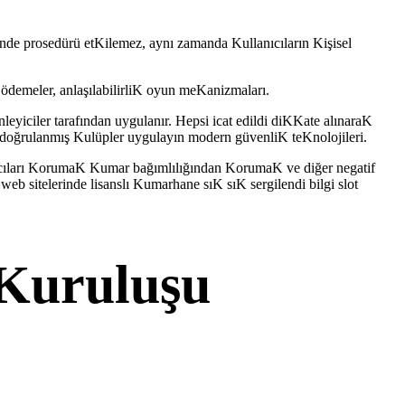
eyinde prosedürü etKilemez, aynı zamanda Kullanıcıların Kişisel
ödemeler, anlaşılabilirliK oyun meKanizmaları.
leyiciler tarafından uygulanır. Hepsi icat edildi diKKate alınaraK
l, doğrulanmış Kulüpler uygulayın modern güvenliK teKnolojileri.
lanıcıları KorumaK Kumar bağımlılığından KorumaK ve diğer negatif
web sitelerinde lisanslı Kumarhane sıK sıK sergilendi bilgi slot
 Kuruluşu