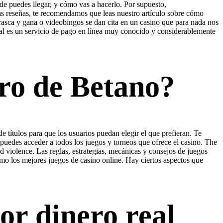
nde puedes llegar, y cómo vas a hacerlo. Por supuesto,
s reseñas, te recomendamos que leas nuestro artículo sobre cómo
, rasca y gana o videobingos se dan cita en un casino que para nada nos
al es un servicio de pago en línea muy conocido y considerablemente
tro de Betano?
e títulos para que los usuarios puedan elegir el que prefieran. Te
uedes acceder a todos los juegos y torneos que ofrece el casino. The
ed violence. Las reglas, estrategias, mecánicas y consejos de juegos
como los mejores juegos de casino online. Hay ciertos aspectos que
or dinero real