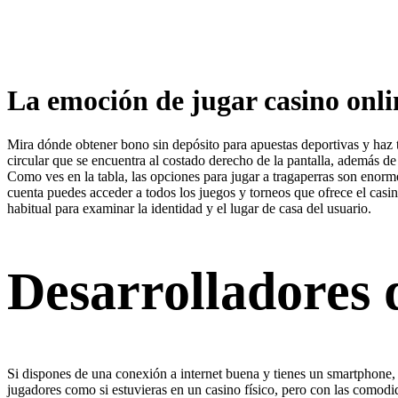
La emoción de jugar casino onli
Mira dónde obtener bono sin depósito para apuestas deportivas y haz 
circular que se encuentra al costado derecho de la pantalla, además de 
Como ves en la tabla, las opciones para jugar a tragaperras son enor
cuenta puedes acceder a todos los juegos y torneos que ofrece el cas
habitual para examinar la identidad y el lugar de casa del usuario.
Desarrolladores 
Si dispones de una conexión a internet buena y tienes un smartphone, 
jugadores como si estuvieras en un casino físico, pero con las comodi