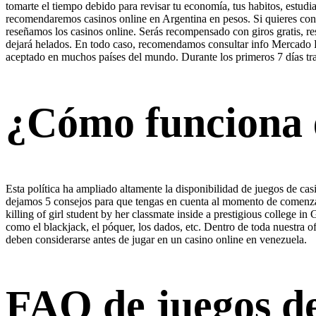
tomarte el tiempo debido para revisar tu economía, tus habitos, estudi
recomendaremos casinos online en Argentina en pesos. Si quieres co
reseñamos los casinos online. Serás recompensado con giros gratis, res
dejará helados. En todo caso, recomendamos consultar info Mercado P
aceptado en muchos países del mundo. Durante los primeros 7 días tras
¿Cómo funciona e
Esta política ha ampliado altamente la disponibilidad de juegos de cas
dejamos 5 consejos para que tengas en cuenta al momento de comenzar 
killing of girl student by her classmate inside a prestigious college 
como el blackjack, el póquer, los dados, etc. Dentro de toda nuestra o
deben considerarse antes de jugar en un casino online en venezuela.
FAQ de juegos de 