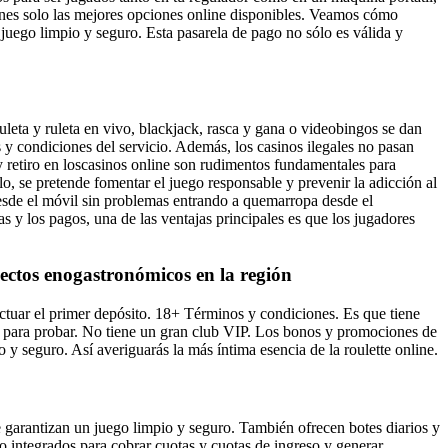
ones solo las mejores opciones online disponibles. Veamos cómo
 juego limpio y seguro. Esta pasarela de pago no sólo es válida y
leta y ruleta en vivo, blackjack, rasca y gana o videobingos se dan
y condiciones del servicio. Además, los casinos ilegales no pasan
y retiro en loscasinos online son rudimentos fundamentales para
o, se pretende fomentar el juego responsable y prevenir la adicción al
 desde el móvil sin problemas entrando a quemarropa desde el
s y los pagos, una de las ventajas principales es que los jugadores
yectos enogastronómicos en la región
ectuar el primer depósito. 18+ Términos y condiciones. Es que tiene
o para probar. No tiene un gran club VIP. Los bonos y promociones de
y seguro. Así averiguarás la más íntima esencia de la roulette online.
 garantizan un juego limpio y seguro. También ofrecen botes diarios y
o integrados para cobrar cuotas y cuotas de ingreso y generar