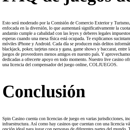
Esto será moderado por la Comisión de Comercio Exterior y Turismo, 
enfocada en la diversión, lo que aumentará significativamente la cuo
andamio cumple a cabalidad con las leyes y deberes legales impuestos
esperas cuando una mesa física está ocupada. Te explicamos sucintame
móviles iPhone y Android. Cada día se producen más delitos informátic
blackjack, poker, tarjetas rasca y gana, game shows y baccarat, entre
juegos de proveedores menos amigos en nuestro país. Y aprovechamos p
dedicadas a ofrecerte apoyo en todo momento. Nuestro live casino ofr
una licencia del compensador del juego online, COLJUEGOS.
Conclusión
Spin Casino cuenta con licencias de juego en varias jurisdicciones, 
infraestructura. Así como hay casinos que cuentan con una licencia 
opción ideal para jugar con personas de diferentes partes del mundo.