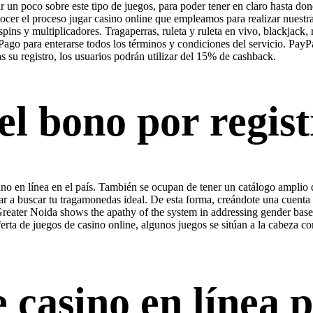
ar un poco sobre este tipo de juegos, para poder tener en claro hasta do
nocer el proceso
jugar casino online
que empleamos para realizar nuestra
pins y multiplicadores. Tragaperras, ruleta y ruleta en vivo, blackjack
ago para enterarse todos los términos y condiciones del servicio. PayP
 su registro, los usuarios podrán utilizar del 15% de cashback.
l bono por regis
ino en línea en el país. También se ocupan de tener un catálogo amplio d
a buscar tu tragamonedas ideal. De esta forma, creándote una cuenta p
in Greater Noida shows the apathy of the system in addressing gender bas
ferta de juegos de casino online, algunos juegos se sitúan a la cabeza 
casino en línea p