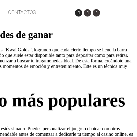
CONTACTOS
ades de ganar
s “Kwai Golds”, logrando que cada cierto tiempo se llene la barra
o que suele estar disponible tanto para depositar como para retirar.
menzar a buscar tu tragamonedas ideal. De esta forma, creándote una
unos momentos de emoción y entretenimiento. Este es un técnica muy
no más populares
stés situado. Puedes personalizar el juego o chatear con otros
mendable antes de comenzar a dedicarle tu tiempo al casino online, es