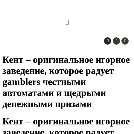
Кент – оригинальное игорное
заведение, которое радует
gamblers честными
автоматами и щедрыми
денежными призами
Кент – оригинальное игорное
заведение, которое радует