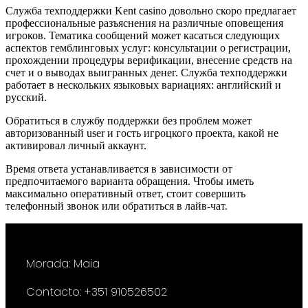
Служба техподдержки Kent casino довольно скоро предлагает
профессиональные разъяснения на различные оповещения
игроков. Тематика сообщений может касаться следующих
аспектов гемблинговых услуг: консультации о регистрации,
прохождении процедуры верификации, внесение средств на
счет и о выводах выигранных денег. Служба техподдержки
работает в нескольких языковых вариациях: английский и
русский.
Обратиться в службу поддержки без проблем может
авторизованный user и гость игроцкого проекта, какой не
активировал личный аккаунт.
Время ответа устанавливается в зависимости от
предпочитаемого варианта обращения. Чтобы иметь
максимально оперативный ответ, стоит совершить
телефонный звонок или обратиться в лайв-чат.
Morada: Maia
Contacto: +351 910526502