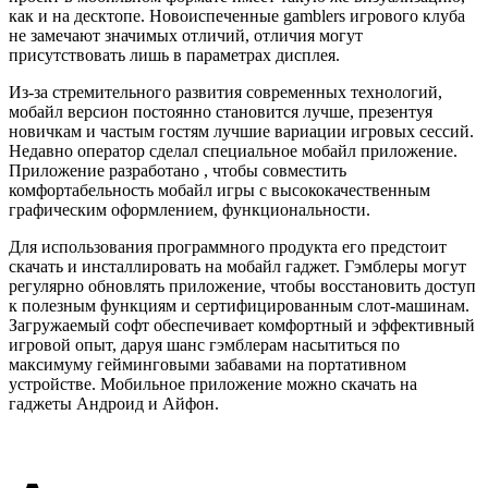
как и на десктопе. Новоиспеченные gamblers игрового клуба
не замечают значимых отличий, отличия могут
присутствовать лишь в параметрах дисплея.
Из-за стремительного развития современных технологий,
мобайл версион постоянно становится лучше, презентуя
новичкам и частым гостям лучшие вариации игровых сессий.
Недавно оператор сделал специальное мобайл приложение.
Приложение разработано , чтобы совместить
комфортабельность мобайл игры с высококачественным
графическим оформлением, функциональности.
Для использования программного продукта его предстоит
скачать и инсталлировать на мобайл гаджет. Гэмблеры могут
регулярно обновлять приложение, чтобы восстановить доступ
к полезным функциям и сертифицированным слот-машинам.
Загружаемый софт обеспечивает комфортный и эффективный
игровой опыт, даруя шанс гэмблерам насытиться по
максимуму гейминговыми забавами на портативном
устройстве. Мобильное приложение можно скачать на
гаджеты Андроид и Айфон.