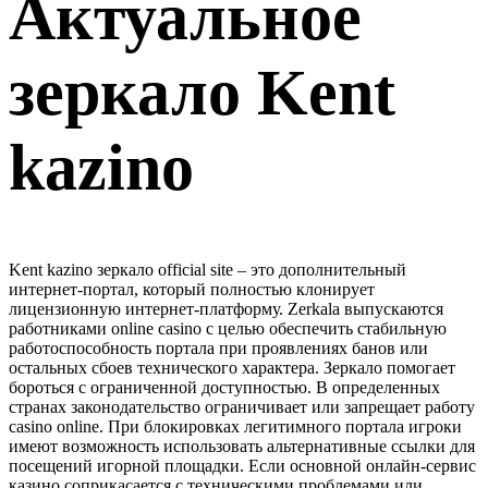
Актуальное
зеркало Kent
kazino
Kent kazino зеркало official site – это дополнительный
интернет-портал, который полностью клонирует
лицензионную интернет-платформу. Zerkala выпускаются
работниками online casino с целью обеспечить стабильную
работоспособность портала при проявлениях банов или
остальных сбоев технического характера. Зеркало помогает
бороться с ограниченной доступностью. В определенных
странах законодательство ограничивает или запрещает работу
casino online. При блокировках легитимного портала игроки
имеют возможность использовать альтернативные ссылки для
посещений игорной площадки. Если основной онлайн-сервис
казино соприкасается с техническими проблемами или