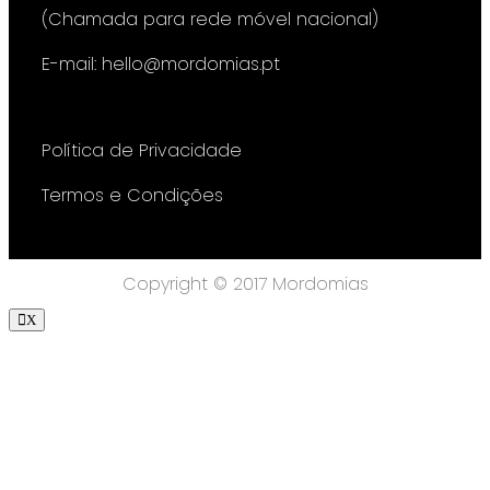
(Chamada para rede móvel nacional)
E-mail: hello@mordomias.pt
Política de Privacidade
Termos e Condições
Copyright © 2017 Mordomias
X