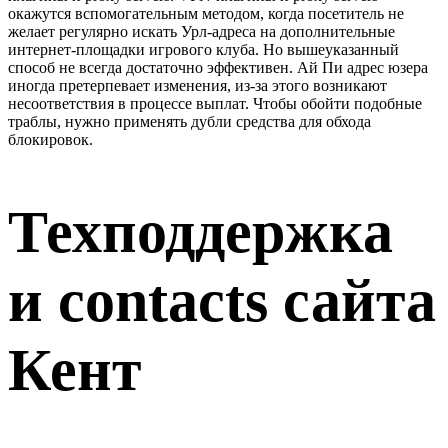
окажутся вспомогательным методом, когда посетитель не
желает регулярно искать Урл-адреса на дополнительные
интернет-площадки игрового клуба. Но вышеуказанный
способ не всегда достаточно эффективен. Ай Пи адрес юзера
иногда претерпевает изменения, из-за этого возникают
несоответствия в процессе выплат. Чтобы обойти подобные
траблы, нужно применять дубли средства для обхода
блокировок.
Техподдержка
и contacts сайта
Кент