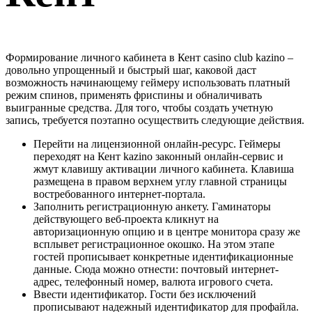
Формирование личного кабинета в Кент casino club kazino –
довольно упрощенный и быстрый шаг, каковой даст
возможность начинающему геймеру использовать платный
режим спинов, применять фриспины и обналичивать
выигранные средства. Для того, чтобы создать учетную
запись, требуется поэтапно осуществить следующие действия.
Перейти на лицензионной онлайн-ресурс. Геймеры
переходят на Кент kazino законный онлайн-сервис и
жмут клавишу активации личного кабинета. Клавиша
размещена в правом верхнем углу главной страницы
востребованного интернет-портала.
Заполнить регистрационную анкету. Гаминаторы
действующего веб-проекта кликнут на
авторизационную опцию и в центре монитора сразу же
всплывет регистрационное окошко. На этом этапе
гостей прописывает конкретные идентификационные
данные. Сюда можно отнести: почтовый интернет-
адрес, телефонный номер, валюта игрового счета.
Ввести идентификатор. Гости без исключений
прописывают надежный идентификатор для профайла.