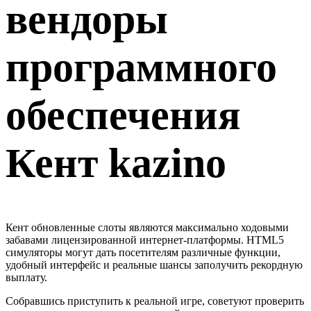
вендоры
программного
обеспечения
Кент kazino
Кент обновленные слоты являются максимально ходовыми
забавами лицензированной интернет-платформы. HTML5
симуляторы могут дать посетителям различные функции,
удобный интерфейс и реальные шансы заполучить рекордную
выплату.
Собравшись приступить к реальной игре, советуют проверить