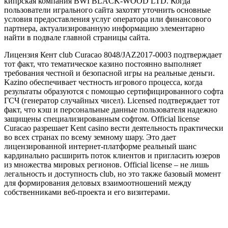
кипрская компания BWI BLACK-WOOD LTD. Когда
пользователи игрального сайта захотят уточнить основные
условия предоставления услуг оператора или финансового
партнера, актуализированную информацию элементарно
найти в подвале главной страницы сайта.
Лицензия Кент club Curacao 8048/JAZ2017-0003 подтверждает
тот факт, что тематическое казино постоянно выполняет
требования честной и безопасной игры на реальные деньги.
Kazino обеспечивает честность игрового процесса, когда
результаты образуются с помощью сертифицированного софта
ГСЧ (генератор случайных чисел). Licensed подтверждает тот
факт, что кэш и персональные данные пользователя надежно
защищены специализированным софтом. Official license
Curacao разрешает Kent casino вести деятельность практически
во всех странах по всему земному шару. Это дает
лицензированной интернет-платформе реальный шанс
кардинально расширить поток клиентов и пригласить юзеров
из множества мировых регионов. Official license – не лишь
легальность и доступность club, но это также базовый момент
для формирования деловых взаимоотношений между
собственниками веб-проекта и его визитерами.