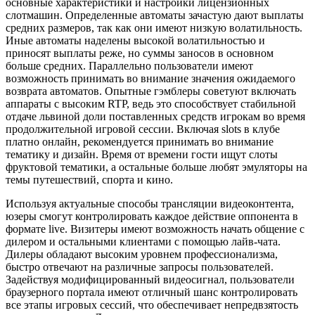
основные характеристики и настройки лицензионных
слотмашин. Определенные автоматы зачастую дают выплаты
средних размеров, так как они имеют низкую волатильность.
Иные автоматы наделены высокой волатильностью и
приносят выплаты реже, но суммы заносов в основном
больше средних. Параллельно пользователи имеют
возможность принимать во внимание значения ожидаемого
возврата автоматов. Опытные гэмблеры советуют включать
аппараты с высоким RTP, ведь это способствует стабильной
отдаче львиной доли поставленных средств игрокам во время
продолжительной игровой сессии. Включая slots в клубе
платно онлайн, рекомендуется принимать во внимание
тематику и дизайн. Время от времени гости ищут слоты
фруктовой тематики, а остальные больше любят эмуляторы на
темы путешествий, спорта и кино.
Используя актуальные способы трансляции видеоконтента,
юзеры смогут контролировать каждое действие оппонента в
формате live. Визитеры имеют возможность начать общение с
дилером и остальными клиентами с помощью лайв-чата.
Дилеры обладают высоким уровнем профессионализма,
быстро отвечают на различные запросы пользователей.
Задействуя модифицированный видеосигнал, пользователи
браузерного портала имеют отличный шанс контролировать
все этапы игровых сессий, что обеспечивает непредвзятость