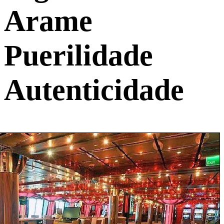
Arame
Puerilidade
Autenticidade