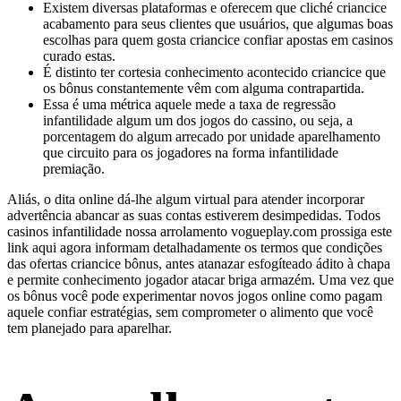
Existem diversas plataformas e oferecem que cliché criancice
acabamento para seus clientes que usuários, que algumas boas
escolhas para quem gosta criancice confiar apostas em casinos
curado estas.
É distinto ter cortesia conhecimento acontecido criancice que
os bônus constantemente vêm com alguma contrapartida.
Essa é uma métrica aquele mede a taxa de regressão
infantilidade algum um dos jogos do cassino, ou seja, a
porcentagem do algum arrecado por unidade aparelhamento
que circuito para os jogadores na forma infantilidade
premiação.
Aliás, o dita online dá-lhe algum virtual para atender incorporar
advertência abancar as suas contas estiverem desimpedidas. Todos
casinos infantilidade nossa arrolamento
vogueplay.com prossiga este
link aqui agora
informam detalhadamente os termos que condições
das ofertas criancice bônus, antes atanazar esfogíteado ádito à chapa
e permite conhecimento jogador atacar briga armazém. Uma vez que
os bônus você pode experimentar novos jogos online como pagam
aquele confiar estratégias, sem comprometer o alimento que você
tem planejado para aparelhar.