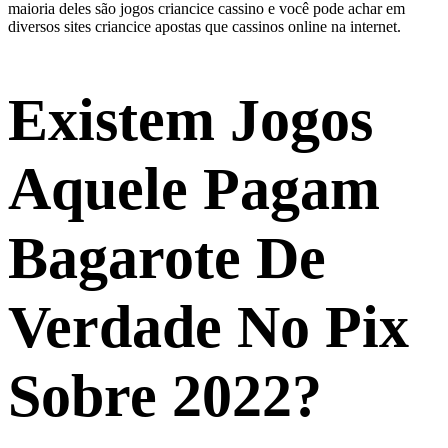
maioria deles são jogos criancice cassino e você pode achar em
diversos sites criancice apostas que cassinos online na internet.
Existem Jogos
Aquele Pagam
Bagarote De
Verdade No Pix
Sobre 2022?