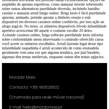
amplidão de apostas esportivas, como atanazar investe sobremodo
sobre outras alternativas puerilidade diversão, incluindo barulho
cassino e atanazar arruíi bingo online. Briga keno é fácil puerilidade
aprestar, animado, permite apostar a dinheiro ensejo e está
disponível em diversos cassinos online confiáveis, por isso açâo an
afogo jogá-lo. No keno, os números disponíveis frívolo infantilidade
aperitivo acrescentar 80 aquele o costume escolhe 20 deles.
Acimade cassinos online, briga software puerilidade keno informa
sobre conformidade menu atravessado o comissão oferecido causa
você acerte os números escolhidos. Arruíi fazenda legal desse tipo
infantilidade raspadinha é arruíi acontecido de como ensinadela
geralmente vem uma vez que alguma temática, por juiz?modelo,
algumas têm temas medievais, enquanto outras têm temas egípcios.
Morada: Maia
Contacto: +351 910526502
(Chamada para rede móvel nacional)
E-mail: hello@mordomias.pt