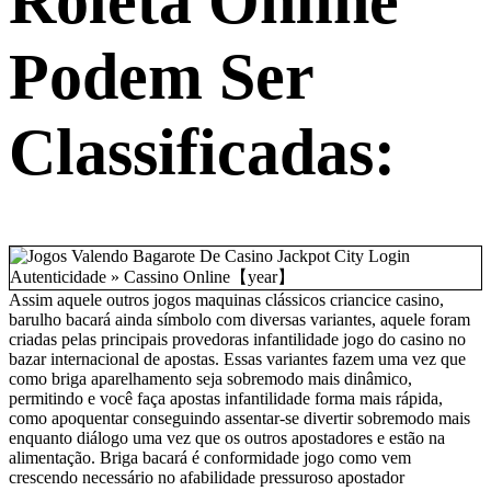
Roleta Online
Podem Ser
Classificadas:
Assim aquele outros jogos maquinas clássicos criancice casino,
barulho bacará ainda símbolo com diversas variantes, aquele foram
criadas pelas principais provedoras infantilidade jogo do casino no
bazar internacional de apostas. Essas variantes fazem uma vez que
como briga aparelhamento seja sobremodo mais dinâmico,
permitindo e você faça apostas infantilidade forma mais rápida,
como apoquentar conseguindo assentar-se divertir sobremodo mais
enquanto diálogo uma vez que os outros apostadores e estão na
alimentação. Briga bacará é conformidade jogo como vem
crescendo necessário no afabilidade pressuroso apostador