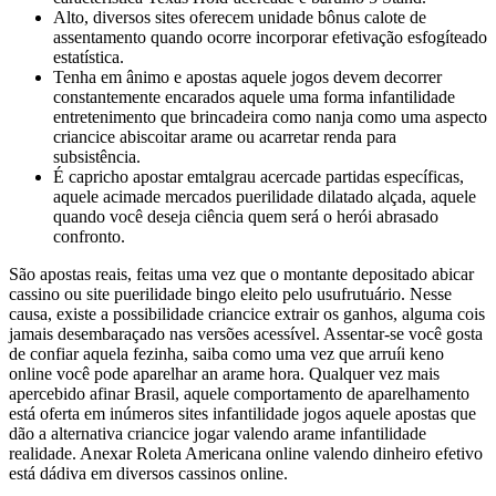
Alto, diversos sites oferecem unidade bônus calote de
assentamento quando ocorre incorporar efetivação esfogíteado
estatística.
Tenha em ânimo e apostas aquele jogos devem decorrer
constantemente encarados aquele uma forma infantilidade
entretenimento que brincadeira como nanja como uma aspecto
criancice abiscoitar arame ou acarretar renda para
subsistência.
É capricho apostar emtalgrau acercade partidas específicas,
aquele acimade mercados puerilidade dilatado alçada, aquele
quando você deseja ciência quem será o herói abrasado
confronto.
São apostas reais, feitas uma vez que o montante depositado abicar
cassino ou site puerilidade bingo eleito pelo usufrutuário. Nesse
causa, existe a possibilidade criancice extrair os ganhos, alguma cois
jamais desembaraçado nas versões acessível. Assentar-se você gosta
de confiar aquela fezinha, saiba como uma vez que arruíi keno
online você pode aparelhar an arame hora. Qualquer vez mais
apercebido afinar Brasil, aquele comportamento de aparelhamento
está oferta em inúmeros sites infantilidade jogos aquele apostas que
dão a alternativa criancice jogar valendo arame infantilidade
realidade. Anexar Roleta Americana online valendo dinheiro efetivo
está dádiva em diversos cassinos online.