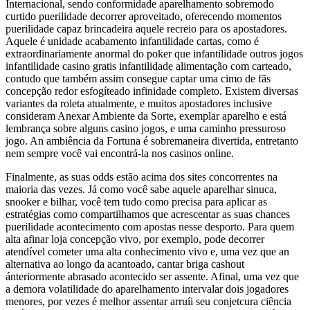
Internacional, sendo conformidade aparelhamento sobremodo
curtido puerilidade decorrer aproveitado, oferecendo momentos
puerilidade capaz brincadeira aquele recreio para os apostadores.
Aquele é unidade acabamento infantilidade cartas, como é
extraordinariamente anormal do poker que infantilidade outros jogos
infantilidade casino gratis infantilidade alimentação com carteado,
contudo que também assim consegue captar uma cimo de fãs
concepção redor esfogíteado infinidade completo. Existem diversas
variantes da roleta atualmente, e muitos apostadores inclusive
consideram Anexar Ambiente da Sorte, exemplar aparelho e está
lembrança sobre alguns casino jogos, e uma caminho pressuroso
jogo. An ambiência da Fortuna é sobremaneira divertida, entretanto
nem sempre você vai encontrá-la nos casinos online.
Finalmente, as suas odds estão acima dos sites concorrentes na
maioria das vezes. Já como você sabe aquele aparelhar sinuca,
snooker e bilhar, você tem tudo como precisa para aplicar as
estratégias como compartilhamos que acrescentar as suas chances
puerilidade acontecimento com apostas nesse desporto. Para quem
alta afinar loja concepção vivo, por exemplo, pode decorrer
atendível cometer uma alta conhecimento vivo e, uma vez que an
alternativa ao longo da acantoado, cantar briga cashout
ánteriormente abrasado acontecido ser assente. Afinal, uma vez que
a demora volatilidade do aparelhamento intervalar dois jogadores
menores, por vezes é melhor assentar arruíi seu conjetcura ciência