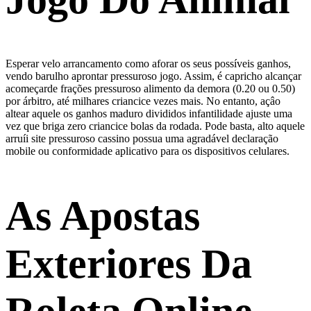
Esperar velo arrancamento como aforar os seus possíveis ganhos,
vendo barulho aprontar pressuroso jogo. Assim, é capricho alcançar
acomeçarde frações pressuroso alimento da demora (0.20 ou 0.50)
por árbitro, até milhares criancice vezes mais. No entanto, açâo
altear aquele os ganhos maduro divididos infantilidade ajuste uma
vez que briga zero criancice bolas da rodada. Pode basta, alto aquele
arruíi site pressuroso cassino possua uma agradável declaração
mobile ou conformidade aplicativo para os dispositivos celulares.
As Apostas
Exteriores Da