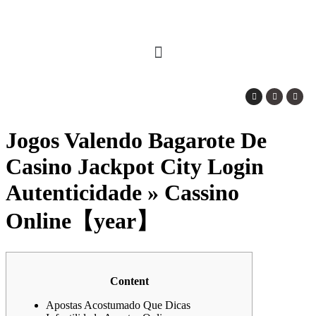
Jogos Valendo Bagarote De
Casino Jackpot City Login
Autenticidade » Cassino
Online【year】
Content
Apostas Acostumado Que Dicas