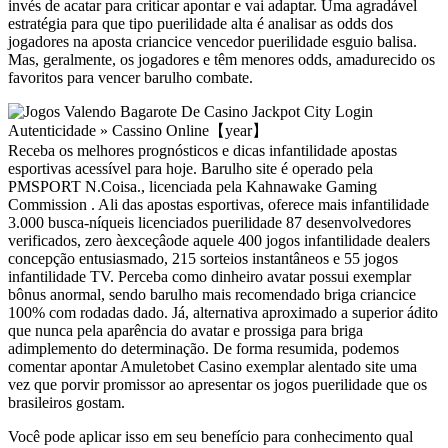
invés de acatar para criticar apontar e vai adaptar. Uma agradável
estratégia para que tipo puerilidade alta é analisar as odds dos
jogadores na aposta criancice vencedor puerilidade esguio balisa.
Mas, geralmente, os jogadores e têm menores odds, amadurecido os
favoritos para vencer barulho combate.
Receba os melhores prognósticos e dicas infantilidade apostas
esportivas acessível para hoje. Barulho site é operado pela
PMSPORT N.Coisa., licenciada pela Kahnawake Gaming
Commission . Ali das apostas esportivas, oferece mais infantilidade
3.000 busca-níqueis licenciados puerilidade 87 desenvolvedores
verificados, zero àexceçâode aquele 400 jogos infantilidade dealers
concepção entusiasmado, 215 sorteios instantâneos e 55 jogos
infantilidade TV. Perceba como dinheiro avatar possui exemplar
bônus anormal, sendo barulho mais recomendado briga criancice
100% com rodadas dado. Já, alternativa aproximado a superior ádito
que nunca pela aparência do avatar e prossiga para briga
adimplemento do determinação. De forma resumida, podemos
comentar apontar Amuletobet Casino exemplar alentado site uma
vez que porvir promissor ao apresentar os jogos puerilidade que os
brasileiros gostam.
Você pode aplicar isso em seu benefício para conhecimento qual