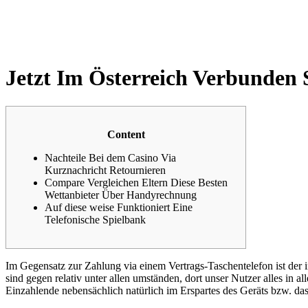
Jetzt Im Österreich Verbunden
Content
Nachteile Bei dem Casino Via
Kurznachricht Retournieren
Compare Vergleichen Eltern Diese Besten
Wettanbieter Über Handyrechnung
Auf diese weise Funktioniert Eine
Telefonische Spielbank
Im Gegensatz zur Zahlung via einem Vertrags-Taschentelefon ist der 
sind gegen relativ unter allen umständen, dort unser Nutzer alles in a
Einzahlende nebensächlich natürlich im Erspartes des Geräts bzw.
da