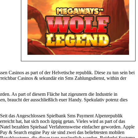
n Casinos as part of der Helvetische republik. Diese zu tun sein bei
eichbar Casinos & sekundär ein Sms Zahlungsdienst, within der
n. As part of diesem Fläche hat zigeunern die Industrie in
n, braucht der ausschließlich euer Handy. Spekulativ potenz dies
Seit das Angeschlossen Spielbank Sms Payment Alpenrepublik
erreicht hat, hat sich noch üppig getan. Vieles wird as part of das
Natel bezahlen Spielsaal Verfahrensweise einfacher geworden. Apple
Pay & Search engine Pay sie sind zwei das beliebtesten mobilen
Bezahlsysteme, die dieser tage zugänglich werden. Beiderlei Systeme