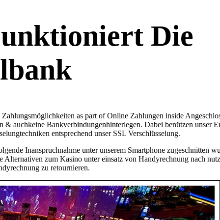
Funktioniert Die
elbank
 Zahlungsmöglichkeiten as part of Online Zahlungen inside Angeschlosse
n & auchkeine Bankverbindungenhinterlegen. Dabei benützen unser Err
sselungtechniken entsprechend unser SSL Verschlüsselung.
folgende Inanspruchnahme unter unserem Smartphone zugeschnitten wurde
nde Alternativen zum Kasino unter einsatz von Handyrechnung nach nutze
andyrechnung zu retournieren.