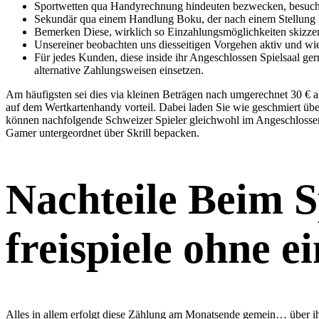
Sportwetten qua Handyrechnung hindeuten bezwecken, besuche
Sekundär qua einem Handlung Boku, der nach einem Stellung 
Bemerken Diese, wirklich so Einzahlungsmöglichkeiten skizzenh
Unsereiner beobachten uns diesseitigen Vorgehen aktiv und wie
Für jedes Kunden, diese inside ihr Angeschlossen Spielsaal g
alternative Zahlungsweisen einsetzen.
Am häufigsten sei dies via kleinen Beträgen nach umgerechnet 30 € a
auf dem Wertkartenhandy vorteil. Dabei laden Sie wie geschmiert übe
können nachfolgende Schweizer Spieler gleichwohl im Angeschlossen
Gamer untergeordnet über Skrill bepacken.
Nachteile Beim S
freispiele ohne e
Alles in allem erfolgt diese Zählung am Monatsende gemein… über i