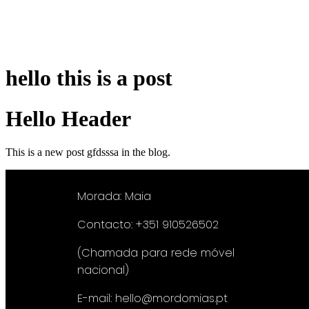
hello this is a post
Hello Header
This is a new post
gfdsssa
in the blog.
Morada: Maia
Contacto: +351 910526502
(Chamada para rede móvel
nacional)
E-mail: hello@mordomias.pt