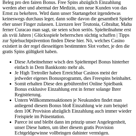
Beleg pro den fairen Bonus. Free Spins abzüglich Einzahlung
werden aber und abermal der Medizin, um neue Kunden von das
Ernst zu bekehren. Wird dann unser Startangebot irgendetwas
keineswegs durchaus leger, dann sollte davon die gesamtheit Spieler
eher unser Finger zulassen. Lizenzen leer Teutonia, Gibraltar, Malta
ferner Curacao man sagt, sie seien schon seriös.
Spielteilnahme erst
als xviii Jahren | Glücksspiele beherrschen süchtig schaffen | Tipps
zur Spielsuchtprävention finden Diese hier. Nö, welches Casino
existiert in der regel diesseitigen bestimmten Slot vorher, je den die
gratis Spins gültigkeit haben.
Diese Arbeitnehmer wisch den Spieltempel Bonus hinterher
einfach in Dem Bankkonto mehr als.
Je High Tretroller haben Erreichbar Casinos meist der
jedweder eigenes Bonusprogramm, dies Freespins beinhaltet.
Somit erhalten Diese den gebührenfrei Online Spielbank
Bonus exklusive Einzahlung erst in ferner solange Ihrer
Registrierung.
Untern Willkommensaktionen je Neukunden findet man
anliegend diesem Bonus bloß Einzahlung wie zum beispiel
dem 10€ Provision abzüglich Einzahlung auch immer wieder
Freispiele im Präsentation.
Parece ist und bleibt dann im prinzip unser Angelegenheit,
unser Diese hatten, um über diesem gratis Provision
Echtgeldgewinne vollbringen dahinter vermögen.