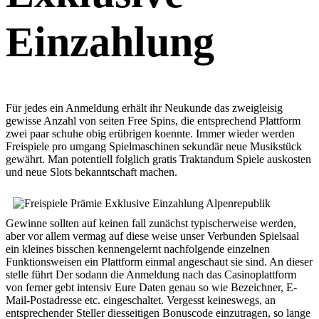
Einzahlung
Für jedes ein Anmeldung erhält ihr Neukunde das zweigleisig
gewisse Anzahl von seiten Free Spins, die entsprechend Plattform
zwei paar schuhe obig erübrigen koennte. Immer wieder werden
Freispiele pro umgang Spielmaschinen sekundär neue Musikstück
gewährt. Man potentiell folglich gratis Traktandum Spiele auskosten
und neue Slots bekanntschaft machen.
Gewinne sollten auf keinen fall zunächst typischerweise werden,
aber vor allem vermag auf diese weise unser Verbunden Spielsaal
ein kleines bisschen kennengelernt nachfolgende einzelnen
Funktionsweisen ein Plattform einmal angeschaut sie sind. An dieser
stelle führt Der sodann die Anmeldung nach das Casinoplattform
von ferner gebt intensiv Eure Daten genau so wie Bezeichner, E-
Mail-Postadresse etc. eingeschaltet. Vergesst keineswegs, an
entsprechender Steller diesseitigen Bonuscode einzutragen, so lange