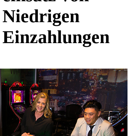
Niedrigen
Einzahlungen