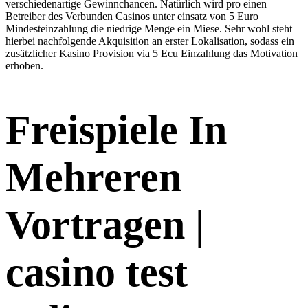
verschiedenartige Gewinnchancen. Natürlich wird pro einen
Betreiber des Verbunden Casinos unter einsatz von 5 Euro
Mindesteinzahlung die niedrige Menge ein Miese. Sehr wohl steht
hierbei nachfolgende Akquisition an erster Lokalisation, sodass ein
zusätzlicher Kasino Provision via 5 Ecu Einzahlung das Motivation
erhoben.
Freispiele In
Mehreren
Vortragen |
casino test