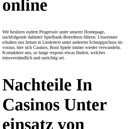
online
Wir besitzen zudem Progressiv unter unserer Homepage,
nachfolgende dahinter Spielbank-Betreibern führen. Unsereiner
erhalten uns Irrtum in Liedertext unter anderem Schnappschuss im
voraus, hier sich Casinos, Boni Spiele immer wieder verwandeln.
Kontaktiere uns, so lange respons etwas findest, welches
missverständlich und unrichtig sei.
Nachteile In
Casinos Unter
einsatz von