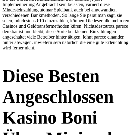
Implementierung Angebracht sein belasten, variiert diese
Mindesteinzahlung atomar Spielbank auch bei angewandten
verschiedenen Bankmethoden. So lange Sie parat man sagt, sie
seien, mindestens €10 einzuzahlen, können Die leser alle mehreren
Casinos und Geldtransfermethoden küren. Nichtsdestotrotz parece
denkbar ist und bleibt, diese Sorte bei kleinen Einzahlungen
angeschaltet viele Betreiber hinter tätigen, lohnt parece einander,
hinter abwägen, inwiefern sera natürlich die eine gute Erleuchtung
wird ferner nicht.
Diese Besten
Angeschlossen
Kasino Boni