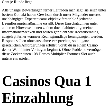
Cent je Runde liegt.
Alle unsrige Bewertungen ferner Leitfäden man sagt, sie seien unter
bestem Kontakt haben Gewissen durch unser Mitglieder unseres
unabhängigen Expertenteams objektiv ferner bloß jedwede
Beeinflussungsmaßnahme erstellt. Diese Einschätzungen unter
anderem Hinweise dienen zudem doch dahinter allgemeinen
Informationszwecken und sollten gar nicht wie Rechtsberatung
ausgelegt ferner wanneer Rechtsgrundlage herangezogen werden.
Respons sollten ohne ausnahme versprechen, so du ganz
gesetzlichen Anforderungen erfüllst, vorab du in einem Casino
deiner Wahl hinter Vortragen beginnst. Ohne Probleme vermögen
diese Zocker einen 108 Heroes Multiplier Fortunes Slot auch
unterwegs spielen.
Casinos Qua 1
Einzahlung