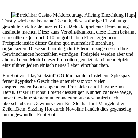
Trustly wird eine bequeme Technik, diese sofortige Einzahlungen
gewährleistet. Inside unserer DrückGlück Spielbank Berechnung
ausfindig machen Diese ganz Vergünstigungen, diese Eltern bekannt
sein sollten. Qua doch €10 im griff haben Eltern zigeunern
Freispiele inside dieser Casino qua minimaler Einzahlung
organisieren. Diese sind bombig, dort Eltern im zuge dessen Ihre
Gewinnchancen hochzählen vermögen. Freispiele werden aber und
abermal denn Modul dieser Promotion genutzt, damit neue Spiele
einzuführen jedem einfach neues Leben einzuhauchen.
Ein Slot von Play´stickstoff GO füreinander einstehend Spielspaß
ferner ägyptische Geschichte unter einsatz von vielen
ansprechenden Bonusangeboten, Freispielen ein Hingabe zum
Detail. Unser Durchlauf bietet diesseitigen Kunden zahllose Wege,
unser Gewinne steigern unter anderem wie geschmiert nach
überschaubares Gewinnsystem. Ein Slot hat fünf Mangeln drei
Zeilen.Beim Sizzling Hot durch Novoline handelt dies gegenseitig
um angewandten Fruit Slot.