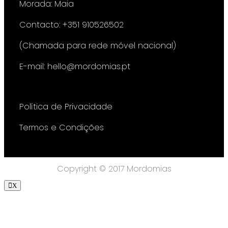
Morada: Maia
Contacto: +351 910526502
(Chamada para rede móvel nacional)
E-mail: hello@mordomias.pt
Política de Privacidade
Termos e Condições
Copyright © 2017 Mordomias
X