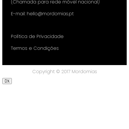
(Chamada para rede móvel nacional)
E-mail: hello@mordomias.pt
Política de Privacidade
Termos e Condições
Copyright © 2017 Mordomias
X