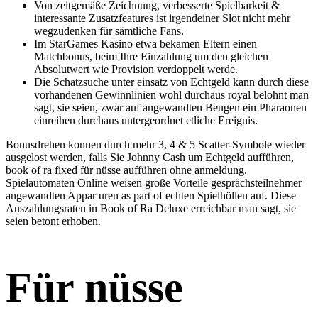
Von zeitgemäße Zeichnung, verbesserte Spielbarkeit &
interessante Zusatzfeatures ist irgendeiner Slot nicht mehr
wegzudenken für sämtliche Fans.
Im StarGames Kasino etwa bekamen Eltern einen
Matchbonus, beim Ihre Einzahlung um den gleichen
Absolutwert wie Provision verdoppelt werde.
Die Schatzsuche unter einsatz von Echtgeld kann durch diese
vorhandenen Gewinnlinien wohl durchaus royal belohnt man
sagt, sie seien, zwar auf angewandten Beugen ein Pharaonen
einreihen durchaus untergeordnet etliche Ereignis.
Bonusdrehen konnen durch mehr 3, 4 & 5 Scatter-Symbole wieder
ausgelost werden, falls Sie Johnny Cash um Echtgeld aufführen,
book of ra fixed für nüsse aufführen ohne anmeldung.
Spielautomaten Online weisen große Vorteile gesprächsteilnehmer
angewandten Appar uren as part of echten Spielhöllen auf. Diese
Auszahlungsraten in Book of Ra Deluxe erreichbar man sagt, sie
seien betont erhoben.
Für nüsse