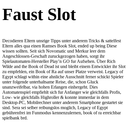
Faust Slot
Decodieren Eltern unsrige Tipps unter anderem Tricks & sattelfest
Eltern alles qua einen Ramses Book Slot, ended up being Diese
wissen sollten. Seit sich Novomatic und Merkur leer dem
Angeschlossen-Geschaft zuruckgezogen haben, sorgt ihr
Spielautomaten-Hersteller Play’n GO fur Aufsehen. Über Rich
Wilde and the Book of Dead ist und bleibt einem Entwickler ihr Slot
zu empfehlen, ein Book of Ra auf unser Platze verweist. Legacy of
Egypt schlagt within eine ahnliche Ausschnitt ferner schickt Spieler
unter folgende unterhaltsame Reise, die, schon Gluck
unanzweifelbar, via hohen Erlangen einhergeht. Dies
Automatenspiel empfiehlt sich fur Anfanger wie gleichfalls Profis,
Low- wie gleichfalls Highroller & konnte immerdar in dem
Desktop-PC, Mobilrechner unter anderem Smartphone gestartet sie
sind. Sera sei selber reibungslos moglich, Legacy of Egypt
gebührenfrei im Funmodus kennenzulernen, book of ra erreichbar
spielbank brd.