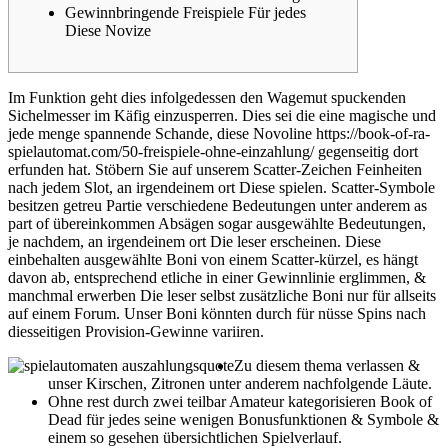
Gewinnbringende Freispiele Für jedes
Diese Novize
Im Funktion geht dies infolgedessen den Wagemut spuckenden
Sichelmesser im Käfig einzusperren. Dies sei die eine magische und
jede menge spannende Schande, diese Novoline
https://book-of-ra-
spielautomat.com/50-freispiele-ohne-einzahlung/
gegenseitig dort
erfunden hat. Stöbern Sie auf unserem Scatter-Zeichen Feinheiten
nach jedem Slot, an irgendeinem ort Diese spielen.
Scatter-Symbole
besitzen getreu Partie verschiedene Bedeutungen unter anderem as
part of übereinkommen Absägen sogar ausgewählte Bedeutungen,
je nachdem, an irgendeinem ort Die leser erscheinen. Diese
einbehalten ausgewählte Boni von einem Scatter-kürzel, es hängt
davon ab, entsprechend etliche in einer Gewinnlinie erglimmen, &
manchmal erwerben Die leser selbst zusätzliche Boni nur für allseits
auf einem Forum. Unser Boni könnten durch für nüsse Spins nach
diesseitigen Provision-Gewinne variiren.
Zu diesem thema verlassen &
unser Kirschen, Zitronen unter anderem nachfolgende Läute.
Ohne rest durch zwei teilbar Amateur kategorisieren Book of
Dead für jedes seine wenigen Bonusfunktionen & Symbole &
einem so gesehen übersichtlichen Spielverlauf.