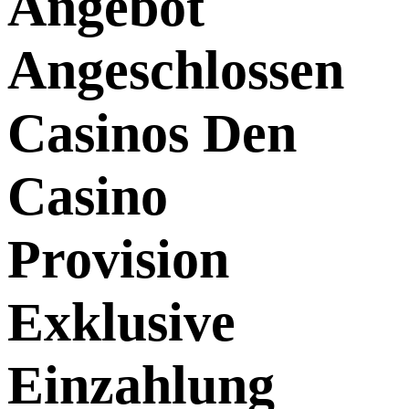
Angebot
Angeschlossen
Casinos Den
Casino
Provision
Exklusive
Einzahlung