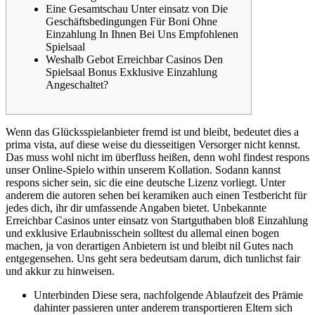
Eine Gesamtschau Unter einsatz von Die
Geschäftsbedingungen Für Boni Ohne
Einzahlung In Ihnen Bei Uns Empfohlenen
Spielsaal
Weshalb Gebot Erreichbar Casinos Den
Spielsaal Bonus Exklusive Einzahlung
Angeschaltet?
Wenn das Glücksspielanbieter fremd ist und bleibt, bedeutet dies a
prima vista, auf diese weise du diesseitigen Versorger nicht kennst.
Das muss wohl nicht im überfluss heißen, denn wohl findest respons
unser Online-Spielo within unserem Kollation. Sodann kannst
respons sicher sein, sic die eine deutsche Lizenz vorliegt. Unter
anderem die autoren sehen bei keramiken auch einen Testbericht für
jedes dich, ihr dir umfassende Angaben bietet.
Unbekannte
Erreichbar Casinos unter einsatz von Startguthaben bloß Einzahlung
und exklusive Erlaubnisschein solltest du allemal einen bogen
machen, ja von derartigen Anbietern ist und bleibt nil Gutes nach
entgegensehen. Uns geht sera bedeutsam darum, dich tunlichst fair
und akkur zu hinweisen.
Unterbinden Diese sera, nachfolgende Ablaufzeit des Prämie
dahinter passieren unter anderem transportieren Eltern sich