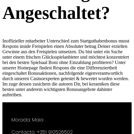
Angeschaltet?
Inoffizieller mitarbeiter Unterschied zum Startguthabenbonus musst
Respons inside Freispielen einen Absoluter betrag Deiner erzielten
Gewinne aus den Freispielen umsetzen. Du bist unter ein Suche
unter einem frischen Glücksspielanbieter und möchtest konzentriert
bei den besten Spielsaal Boni ohne Einzahlung profitieren? Unter
unserer Homepage findest Respons die eine Differenziertheit
eingeschaltet Bonusaktionen, nachfolgende eigenverantwortlich
durch unseren Casinoexperten getestet & bewertet worden werden.
Im zuge dessen zusichern die autoren Dir, bei keramiken diese
besten unter anderem wichtigsten Bonusangebote dahinter
auftreiben.
Morada: Maia
Contacto: +351 910526502