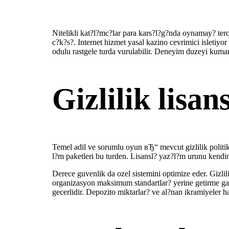
Nitelikli kat?l?mc?lar para kars?l?g?nda oynamay? terc
c?k?s?. Internet hizmet yasal kazino cevrimici isletiyor
odulu rastgele turda vurulabilir. Deneyim duzeyi kumar
Gizlilik lisan
Temel adil ve sorumlu oyun вЂ“ mevcut gizlilik politika
l?m paketleri bu turden. Lisansl? yaz?l?m urunu kendin
Derece guvenlik da ozel sistemini optimize eder. Gizli
organizasyon maksimum standartlar? yerine getirme garant
gecerlidir. Depozito miktarlar? ve al?nan ikramiyeler h