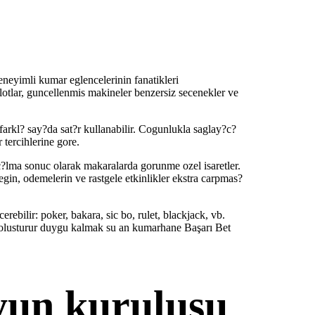
eneyimli kumar eglencelerinin fanatikleri
slotlar, guncellenmis makineler benzersiz secenekler ve
arkl? say?da sat?r kullanabilir. Cogunlukla saglay?c?
 tercihlerine gore.
?lma sonuc olarak makaralarda gorunme ozel isaretler.
egin, odemelerin ve rastgele etkinlikler ekstra carpmas?
ebilir: poker, bakara, sic bo, rulet, blackjack, vb.
i olusturur duygu kalmak su an kumarhane Başarı Bet
yun kurulusu