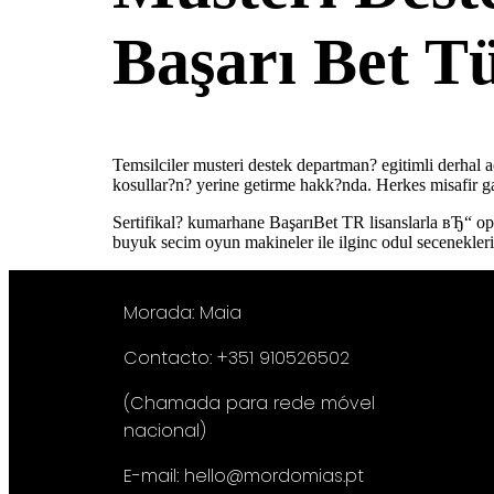
Başarı Bet T
Temsilciler musteri destek departman? egitimli derhal
kosullar?n? yerine getirme hakk?nda. Herkes misafir gar
Sertifikal? kumarhane BaşarıBet TR lisanslarla вЂ“ opti
buyuk secim oyun makineler ile ilginc odul secenekleri
Morada: Maia
Contacto: +351 910526502
(Chamada para rede móvel
nacional)
E-mail: hello@mordomias.pt