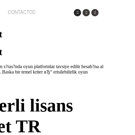
CONTACTOS
t
t
 s?ras?nda oyun platformlar tavsiye edilir hesab?na al
Baska bir temel kriter вЂ“ erisilebilirlik oyun
rli lisans
et TR