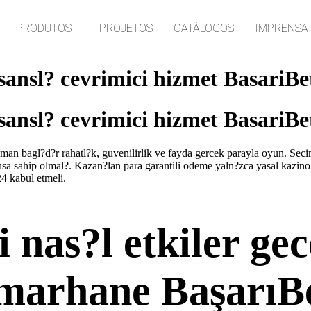
PRODUTOS
PROJETOS
CATÁLOGOS
IMPRENSA
sansl? cevrimici hizmet BasariBe
sansl? cevrimici hizmet BasariBe
an bagl?d?r rahatl?k, guvenilirlik ve fayda gercek parayla oyun. Secim
ansa sahip olmal?. Kazan?lan para garantili odeme yaln?zca yasal kazino. 
24 kabul etmeli.
nas?l etkiler gece
umarhane BaşarıB