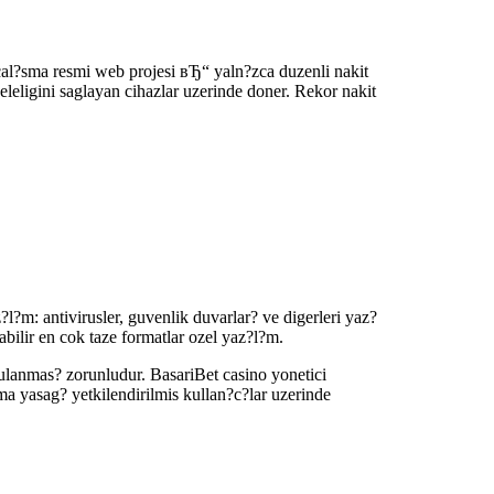
 cal?sma resmi web projesi вЂ“ yaln?zca duzenli nakit
geleligini saglayan cihazlar uzerinde doner. Rekor nakit
l?m: antivirusler, guvenlik duvarlar? ve digerleri yaz?
bilir en cok taze formatlar ozel yaz?l?m.
gulanmas? zorunludur. BasariBet casino yonetici
ama yasag? yetkilendirilmis kullan?c?lar uzerinde