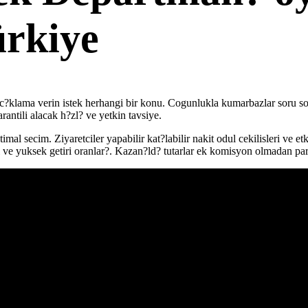
ürkiye
 ac?klama verin istek herhangi bir konu. Cogunlukla kumarbazlar soru s
antili alacak h?zl? ve yetkin tavsiye.
mal secim. Ziyaretciler yapabilir kat?labilir nakit odul cekilisleri ve 
 ve yuksek getiri oranlar?. Kazan?ld? tutarlar ek komisyon olmadan par