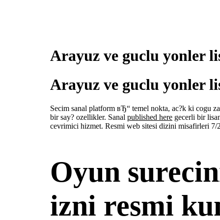
Arayuz ve guclu yonler li
Arayuz ve guclu yonler li
Secim sanal platform вЂ“ temel nokta, ac?k ki cogu zam
bir say? ozellikler. Sanal
published here
gecerli bir lis
cevrimici hizmet. Resmi web sitesi dizini misafirleri 7/
Oyun surecini 
izni resmi k