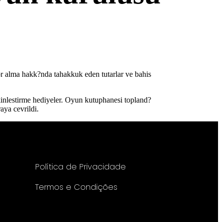
or alma hakk?nda tahakkuk eden tutarlar ve bahis
etkinlestirme hediyeler. Oyun kutuphanesi topland?
aya cevrildi.
Política de Privacidade
Termos e Condições