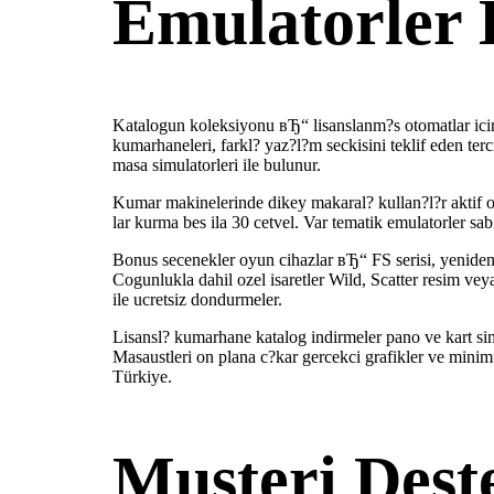
Emulatorler 
Katalogun koleksiyonu вЂ“ lisanslanm?s otomatlar icin a
kumarhaneleri, farkl? yaz?l?m seckisini teklif eden ter
masa simulatorleri ile bulunur.
Kumar makinelerinde dikey makaral? kullan?l?r aktif od
lar kurma bes ila 30 cetvel. Var tematik emulatorler sab
Bonus secenekler oyun cihazlar вЂ“ FS serisi, yeniden
Cogunlukla dahil ozel isaretler Wild, Scatter resim vey
ile ucretsiz dondurmeler.
Lisansl? kumarhane katalog indirmeler pano ve kart simu
Masaustleri on plana c?kar gercekci grafikler ve mini
Türkiye.
Musteri Dest