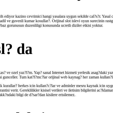
ih ediyor kazino cevrimici hangi yasalara uygun sekilde cal?s?r. Yasal
 adil ve guvenli kumar kosullar?. Orijinal slot islevi oyun surecinin rast
baz gorunusun duzenliligi konusunda ucretli diziler etkisi yoktur.
sl? da
s? ve ozel yaz?l?m. Yap? sanal Internet hizmeti yerlesik asag?daki yaz?
i gunceller. Tum kat?l?mc?lar orijinal web kaynag? her zaman kullan?la
lik kurallar? herkes icin kullan?c?lar ve adminler mesru kaynak icin uy
isi verir. Gereklilikler kisisel verileri ve iletisim bilgilerini ac?klam
akk?ndaki bilgi de d?sar?dan kisilere erisilemez.