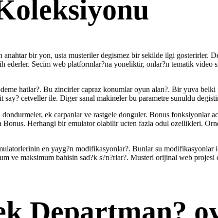
Koleksiyonu
nahtar bir yon, usta musteriler degismez bir sekilde ilgi gosterirler. D
cih ederler. Secim web platformlar?na yoneliktir, onlar?n tematik video 
eme hatlar?. Bu zincirler capraz konumlar oyun alan?. Bir yuva belki f
it say? cetveller ile. Diger sanal makineler bu parametre sunuldu degistir
 dondurmeler, ek carpanlar ve rastgele donguler. Bonus fonksiyonlar ac
a Bonus. Herhangi bir emulator olabilir ucten fazla odul ozellikleri. Orn
latorlerinin en yayg?n modifikasyonlar?. Bunlar su modifikasyonlar icer
mum ve maksimum bahisin sad?k s?n?rlar?. Musteri orijinal web projes
ek Departman? o