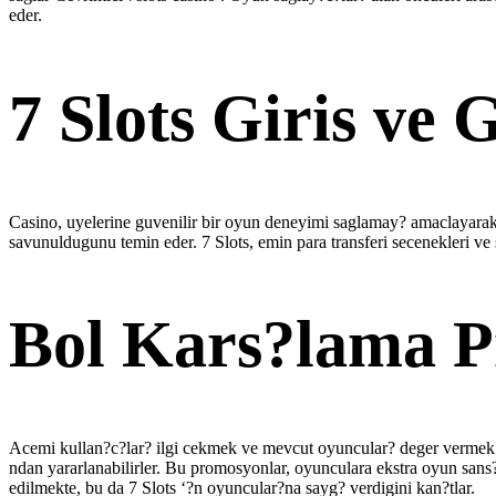
eder.
7 Slots Giris ve 
Casino, uyelerine guvenilir bir oyun deneyimi saglamay? amaclayarak C
savunuldugunu temin eder. 7 Slots, emin para transferi secenekleri ve s
Bol Kars?lama Pr
Acemi kullan?c?lar? ilgi cekmek ve mevcut oyuncular? deger vermek niye
ndan yararlanabilirler. Bu promosyonlar, oyunculara ekstra oyun sans?
edilmekte, bu da 7 Slots ‘?n oyuncular?na sayg? verdigini kan?tlar.