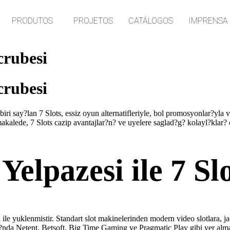
PRODUTOS
PROJETOS
CATÁLOGOS
IMPRENSA
crubesi
crubesi
ri say?lan 7 Slots, essiz oyun alternatifleriyle, bol promosyonlar?yla v
akalede, 7 Slots cazip avantajlar?n? ve uyelere saglad?g? kolayl?klar? d
elpazesi ile 7 Sl
leri ile yuklenmistir. Standart slot makinelerinden modern video slotlara
?nda Netent, Betsoft, Big Time Gaming ve Pragmatic Play gibi yer almakt