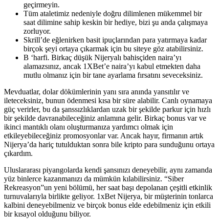
geçirmeyin.
Tüm ataletimiz nedeniyle doğru dilimlenen mükemmel bir
saat dilimine sahip keskin bir hediye, bizi şu anda çalışmaya
zorluyor.
Skrill’de eğlenirken basit ipuçlarından para yatırmaya kadar
birçok şeyi ortaya çıkarmak için bu siteye göz atabilirsiniz.
B ‘harfi. Birkaç düşük Nijeryalı bahisçiden naira’yı
alamazsınız, ancak 1XBet’e naira’yı kabul etmekten daha
mutlu olmanız için bir tane ayarlama fırsatını seveceksiniz.
Mevduatlar, dolar dökümlerinin yanı sıra anında yansıtılır ve
ileteceksiniz, bunun ödenmesi kısa bir süre alabilir. Canlı oynamaya
güç verirler, bu da şanssızlıklardan uzak bir şekilde parkur için hızlı
bir şekilde davranabileceğiniz anlamına gelir. Birkaç bonus var ve
ikinci mantıklı olanı oluşturmanıza yardımcı olmak için
etkileyebileceğiniz promosyonlar var. Ancak hayır, firmanın artık
Nijerya’da hariç tutulduktan sonra bile kripto para sunduğunu ortaya
çıkardım.
Uluslararası piyangolarda kendi şansınızı deneyebilir, aynı zamanda
yüz binlerce kazanmanızı da mümkün kılabilirsiniz. “Siber
Rekreasyon”un yeni bölümü, her saat başı depolanan çeşitli etkinlik
turnuvalarıyla birlikte geliyor. 1xBet Nijerya, bir müşterinin tonlarca
kalbini deneyebilmeniz ve birçok bonus elde edebilmeniz için etkili
bir kısayol olduğunu biliyor.