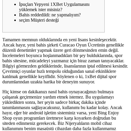
İpuçları Yepyeni 1XBet Uygulamasını
yüklemek ister misiniz?
Bahis reddedildi: ne yapmalıyım?
seçim Müşteri desteği
Tamamen memnun olduklarında en yeni lisans kesinleşecektir.
Ancak hayır, yeni bahis şirketi Curacao Oyun Ücretinin genellikle
düzenli denetimler yapmak üzere geri dönmesinden emin değil.
İncelemeleri boyunca hoşlanmadıkları bir şey bulduklarında, spor
bahis sitesine, mücadeleyi yazmanız için biraz zaman tanıyacaklar.
Bilgiyi görmezden geldiklerinde, lisanslarının iptal edilmesi kesindir.
Çevrimiçi oyunlar hızlı tempolu olduğundan sanal etkinliklere
katılmak genellikle keyiflidir.
Söylenen o ki, 1xBet dijital spor
durumlarından uzakta harika bir deneyim sunuyor.
Hiç kimse on dakikanızı nasıl bahis oynayacağınızı bulmaya
çalışarak geçirmenize yardım etmek istemez. Bu uygulamayı
yükledikten sonra, her şeyin sadece birkaç dakika içinde
tanımlanmasını sağlayacaksınız, kullanımı bu kadar kolay. Ancak
hayır, eğer bir android işletim sisteminiz varsa, yeni Bing Enjoy
Shop oyun programları üretmeye karşı koyarken doğrudan bu
siteden edinmeniz gerekecek. Biz Nijeryalıların mobil cihaz
kullanımını benim masaüstü cihazdan daha fazla kullanmamız