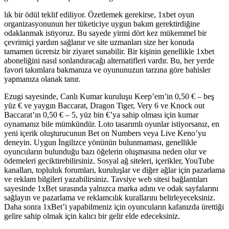
lık bir ödül teklif ediliyor. Özetlemek gerekirse, 1xbet oyun
organizasyonunun her tüketiciye uygun bakım gerektirdiğine
odaklanmak istiyoruz. Bu sayede yirmi dört kez mükemmel bir
çevrimiçi yardım sağlanır ve site uzmanları size her konuda
tamamen ücretsiz bir ziyaret sunabilir. Bir kişinin genellikle 1xbet
aboneliğini nasıl sonlandıracağı alternatifleri vardır. Bu, her yerde
favori takımlara bakmanıza ve oyununuzun tarzına göre bahisler
yapmanıza olanak tanır.
Ezugi sayesinde, Canlı Kumar kuruluşu Keep’em’in 0,50 € – beş
yüz € ve yaygın Baccarat, Dragon Tiger, Very 6 ve Knock out
Baccarat’ın 0,50 € – 5, yüz bin €’ya sahip olması için kumar
oynamanız bile mümkündür. Loto tasarımlı oyunlar istiyorsanız, en
yeni içerik oluşturucunun Bet on Numbers veya Live Keno’yu
deneyin. Uygun İngilizce yönünün bulunmaması, genellikle
oyuncuların bulunduğu bazı öğelerin oluşmasına neden olur ve
ödemeleri geciktirebilirsiniz. Sosyal ağ siteleri, içerikler, YouTube
kanalları, topluluk forumları, kuruluşlar ve diğer ağlar için pazarlama
ve reklam bilgileri yazabilirsiniz. Tavsiye web sitesi bağlantıları
sayesinde 1xBet sırasında yalnızca marka adını ve odak sayfalarını
sağlayın ve pazarlama ve reklamcılık kurallarını belirleyeceksiniz.
Daha sonra 1xBet’i yapabilmeniz için oyuncuların kafanızda ürettiği
gelire sahip olmak için kalıcı bir gelir elde edeceksiniz.