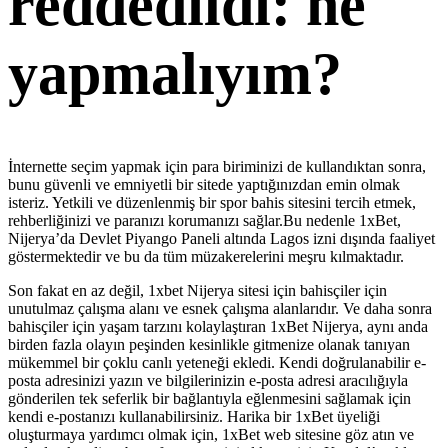
reddedildi: ne
yapmalıyım?
İnternette seçim yapmak için para biriminizi de kullandıktan sonra,
bunu güvenli ve emniyetli bir sitede yaptığınızdan emin olmak
isteriz. Yetkili ve düzenlenmiş bir spor bahis sitesini tercih etmek,
rehberliğinizi ve paranızı korumanızı sağlar.Bu nedenle 1xBet,
Nijerya’da Devlet Piyango Paneli altında Lagos izni dışında faaliyet
göstermektedir ve bu da tüm müzakerelerini meşru kılmaktadır.
Son fakat en az değil, 1xbet Nijerya sitesi için bahisçiler için
unutulmaz çalışma alanı ve esnek çalışma alanlarıdır. Ve daha sonra
bahisçiler için yaşam tarzını kolaylaştıran 1xBet Nijerya, aynı anda
birden fazla olayın peşinden kesinlikle gitmenize olanak tanıyan
mükemmel bir çoklu canlı yeteneği ekledi. Kendi doğrulanabilir e-
posta adresinizi yazın ve bilgilerinizin e-posta adresi aracılığıyla
gönderilen tek seferlik bir bağlantıyla eğlenmesini sağlamak için
kendi e-postanızı kullanabilirsiniz. Harika bir 1xBet üyeliği
oluşturmaya yardımcı olmak için, 1xBet web sitesine göz atın ve