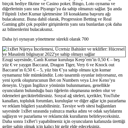
birçok hediye fikrine ve Casino poker, Bingo, Loto oynama ve
diğerlerinin yanı sıra Piyango’ya da sahip olmanızı sağlar. Şu anda
Filipinli 1xbet Kumar işletmesine 18 konaklama başvuru ağı
bulacaksınız. Buna dahil olarak, Progression Betting ve Real
Gaming gibi çok popüler girişimlerin yanı sıra bunlardan çok daha
az bilinenlerini bulacaksınız.
Daha iyi oynayan yönetmene sürekli olarak 700
Ezugi sayesinde, Canlı Kumar kuruluşu Keep’em’in 0,50 € – beş
yüz € ve yaygın Baccarat, Dragon Tiger, Very 6 ve Knock out
Baccarat’ın 0,50 € – 5, yüz bin €’ya sahip olması için kumar
oynamanız bile mümkündür. Loto tasarımlı oyunlar istiyorsanız, en
yeni içerik oluşturucunun Bet on Numbers veya Live Keno’yu
deneyin. Uygun İngilizce yönünün bulunmaması, genellikle
oyuncuların bulunduğu bazı öğelerin oluşmasına neden olur ve
ödemeleri geciktirebilirsiniz. Sosyal ağ siteleri, içerikler, YouTube
kanalları, topluluk forumları, kuruluşlar ve diğer ağlar için pazarlama
ve reklam bilgileri yazabilirsiniz. Tavsiye web sitesi bağlantıları
sayesinde 1xBet sırasında yalnızca marka adını ve odak sayfalarını
sağlayın ve pazarlama ve reklamcılık kurallarını belirleyeceksiniz.
Daha sonra 1xBet’i yapabilmeniz için oyuncuların kafanızda ürettiği
gelire sahip olmak için kalıcı bir gelir elde edeceksiniz.