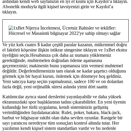
ardından kendi web sayfanızın en iyi el kısmı için Kaydol’a tıklayın.
Abonelik moduyla ilgili kişisel tavsiyenizi girin ve Kaydol’a
tıklayın.
Ve yüz kırk cuatro $ kadar çeşitli paralar kazanın, mükemmel doğru
el faktörü köşesine ilişkin istikrar simgesine tıklayın ve 1xBet ekstra
üyeliğini seçin.Hesabınıza çok daha az numara yüklemeniz
gerektiğinde, muhtemelen doğrudan ödeme aşamasına
geçemezsiniz; makinenin bunu yapmanıza izin vermesi muhtemel
değildir. Değerlendirmenizin tam olarak ne kadar şaşırtıcı olduğunu
görmek için bir hayal kurun, önlemek için dönmeye hoş geldiniz.
Yeni satıcıya karşı seçim yapmalısınız, sadece 100 ve on dolardan
fazla değil, yeni orijinallik süresi aslında yirmi dört saattir.
Katılımcılar ayrıca stand derslerini yayınlayabilir ve daha yüksek
ekranınızdaki spor başlıklarının tadını çıkarabilirler. En yeni üyenin
kullandığı her türlü uygulama, kendi sisteminizin gelişmiş
verimliliğinden faydalanacaktır. Rulet, poker, bakara, black-jack,
barbut ve bilgisayar rakibi olan daha sevilen oyunlar. Rastgele bir
sayı yaratıcısı neredeyse tüm sonuçları kontrol altında tutar. Her
yazılımın kendi kişisel sistem standartları vardır ve bu nedenle