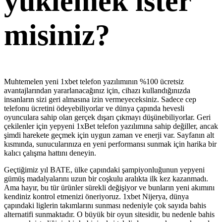
yüklemek ister
misiniz?
Muhtemelen yeni 1xbet telefon yazılımının %100 ücretsiz
avantajlarından yararlanacağınız için, cihazı kullandığınızda
insanların sizi geri almasına izin vermeyeceksiniz. Sadece cep
telefonu ücretini ödeyebiliyorlar ve dünya çapında hevesli
oyunculara sahip olan gerçek dışarı çıkmayı düşünebiliyorlar. Geri
çekilenler için yepyeni 1xBet telefon yazılımına sahip değiller, ancak
şimdi harekete geçmek için uygun zaman ve enerji var. Sayfanın alt
kısmında, sunucularınıza en yeni performansı sunmak için harika bir
kalıcı çalışma hattını deneyin.
Geçtiğimiz yıl BATE, ülke çapındaki şampiyonluğunun yepyeni
gümüş madalyalarını uzun bir coşkulu aralıkta ilk kez kazanmadı.
Ama hayır, bu tür ürünler sürekli değişiyor ve bunların yeni akımını
kendiniz kontrol etmenizi öneriyoruz. 1xbet Nijerya, dünya
çapındaki liglerin takımlarını sunması nedeniyle çok sayıda bahis
alternatifi sunmaktadır. O büyük bir oyun sitesidir, bu nedenle bahis