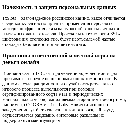
Надежность и защита персональных данных
1xSlots – благонадежное российское казино, какое отличается
среди конкурентов по причине применения передовых
методов шифрования для максимальной защиты личных и
платежных данных юзеров. Протоколы и технологии SSL-
шифрования, стопроцентно, будут неотъемлемой частью
стандарта безопасности в нише гейминга.
Принципы ответственной и честной игры на
деньги онлайн
В онлайн casino 1х Cлот, применение норм честной игры
пребывает в перечне основополагающих компонентов. В
данном случае, рандомность и случайность результатов
игрового процесса выполняются при помощи
сертифицированного софта РТП и периодических
контрольных замеров, выполняемых сторонними экспертами,
например, eCOGRA и iTech Labs. Новички игорного
заведения могут быть уверены в том, что каждый раунд
осуществляется рандомно, а итоговые расклады не
подвергаются манипуляциям.