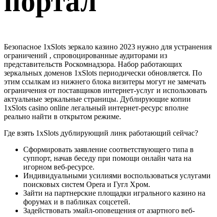
портал
Безопасное 1xSlots зеркало казино 2023 нужно для устранения
ограничений , спровоцированные аудиторами из
представительств Роскомнадзора. Набор работающих
зеркальных доменов 1xSlots периодически обновляется. По
этим ссылкам из нижнего блока визитеры могут не замечать
ограничения от поставщиков интернет-услуг и использовать
актуальные зеркальные страницы. Дублирующие копии
1xSlots casino online легальный интернет-ресурс вполне
реально найти в открытом режиме.
Где взять 1xSlots дублирующий линк работающий сейчас?
Сформировать заявление соответствующего типа в
суппорт, начав беседу при помощи онлайн чата на
игорном веб-ресурсе.
Индивидуальными усилиями воспользоваться услугами
поисковых систем Opera и Гугл Хром.
Зайти на партнерские площадки игрального казино на
форумах и в пабликах соцсетей.
Задействовать эмайл-оповещения от азартного веб-