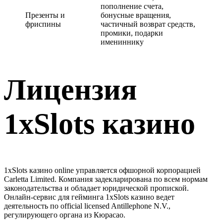
пополнение счета,
Презенты и
бонусные вращения,
фриспины
частичный возврат средств,
промики, подарки
имениннику
Лицензия
1xSlots казино
1xSlots казино online управляется офшорной корпорацией
Carletta Limited. Компания задекларирована по всем нормам
законодательства и обладает юридической пропиской.
Онлайн-сервис для гейминга 1xSlots казино ведет
деятельность по official licensed Antillephone N.V.,
регулирующего органа из Кюрасао.