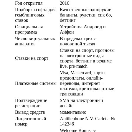
Год открытия
2016
Подборка софта для
Качественные однорукие
гемблинговых
бандиты, рулетки, сик бо,
ставок
беттинг
Официальная
Устройства Андроид и
программа
Айфон
Число виртуальных
В пределах трех с
аппаратов
половиной тысяч
Ставки на спорт, прогнозы
на электронные виды
Ставки на спорт
спорта, беттинг в режиме
live, pre-match
Visa, Mastercard, карты
предоплаты, онлайн-
Платежные системы
переводы, интернет-
платежи, криптовалютные
транзакции
Подтверждение
SMS на электронный
регистрации
девайс
Вывод средств
моментально
Лицензионный
Antillephone N.V. Carletta №
номер
142346
Welcome Bonus, за