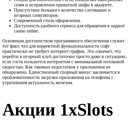
сумм и исправления приватной инфы в аккаунте.
Присутствие большого количества слотмашин и
игорных симуляторов.
Современный стиль оформления.
Доступность удобного сервиса для обращения в support
casino online.
Основным достоинством программного обеспечения служит
тот факт, что для корректной функциональности софт
практически не требует интернет-трафик. Это означает, что
перейти в игорный клуб достаточно просто даже в ситуациях,
если гость пользуется интернетом с минимальной потоковой
скоростью. Как таковых недостатков у приложения не
обнаружено. Единственный спорный минус заключается в
проблематичности загрузки приложения на телефоны с
утратившим актуальность железом.
Акции 1xSlots