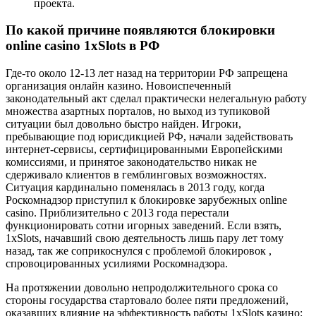
проекта.
По какой причине появляются блокировки
online casino 1xSlots в РФ
Где-то около 12-13 лет назад на территории РФ запрещена
организация онлайн казино. Новоиспеченный
законодательный акт сделал практически нелегальную работу
множества азартных порталов, но выход из тупиковой
ситуации был довольно быстро найден. Игроки,
пребывающие под юрисдикцией РФ, начали задействовать
интернет-сервисы, сертифицированными Европейскими
комиссиями, и принятое законодательство никак не
сдерживало клиентов в гемблинговых возможностях.
Ситуация кардинально поменялась в 2013 году, когда
Роскомнадзор приступил к блокировке зарубежных online
casino. Приблизительно с 2013 года перестали
функционировать сотни игорных заведений. Если взять,
1xSlots, начавший свою деятельность лишь пару лет тому
назад, так же соприкоснулся с проблемой блокировок ,
спровоцированных усилиями Роскомнадзора.
На протяжении довольно непродолжительного срока со
стороны государства стартовало более пяти предложений,
оказавших влияние на эффективность работы 1xSlots казино: