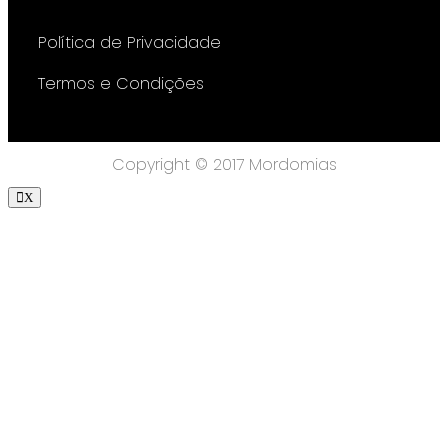
Política de Privacidade
Termos e Condições
Copyright © 2017 Mordomias
X