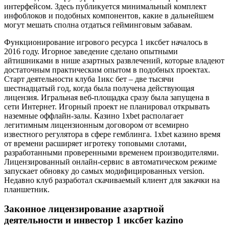
интерфейсом. Здесь публикуется минимальный комплект
инфоблоков и подобных компонентов, какие в дальнейшем
могут мешать сполна отдаться гейминговым забавам.
Функционирование игрового ресурса 1 иксбет началось в
2016 году. Игорное заведение сделано опытными
айтишниками в нише азартных развлечений, которые владеют
достаточным практическим опытом в подобных проектах.
Старт деятельности клуба 1икс бет – две тысячи
шестнадцатый год, когда была получена действующая
лицензия. Игральная веб-площадка сразу была запущена в
сети Интернет. Игорный проект не планировал открывать
наземные оффлайн-залы. Казино 1xbet располагает
легитимным лицензионным договором от всемирно
известного регулятора в сфере гемблинга. 1xbet казино время
от времени расширяет игротеку топовыми слотами,
разработанными проверенными временем производителями.
Лицензированный онлайн-сервис в автоматическом режиме
запускает обновку до самых модифицированных version.
Недавно клуб разработал скачиваемый клиент для закачки на
планшетник.
Законное лицензирование азартной
деятельности и инвестор 1 иксбет kazino