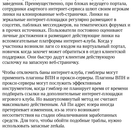
заведения. Преимущественно, при блоках ведущего портала,
сотрудники азартного интернет-сервиса шлют своим игрокам
линки на клонированные web-странички. Линки на
зеркальные интернет-площадки регулярно размещают в
соцсетях, пабликах мессенджеров, на тематических форумах и
в прочих источниках. Пользователи постоянно оценивают
личные достижения и размещают действующие линки на
вспомогательные платформы интернет-клуба. Когда у
участника возникли лаги со входом на виртуальный портал,
новичок когда захочет может обратиться в отдел клиентской
поддержки. Они быстро дадут клиентам действующую
ссылочку на запасную веб-страничку.
Чтобы отключить баны интернет-клуба, гэмблеры могут
применить плагины ВПН и прокси-серверы. Плагины ВПН и
прокси-серверы могут послужить эффективным
инструментом, когда гэмблер не планирует время от времени
подбирать ссылки на дополнительные интернет-площадки
игрового клуба. Но вышеупомянутый метод не считают
максимально действенным. Ай Пи адрес юзера иногда
претерпевает изменения, из-за этого возникают
несоответствия на стадии обналичивания заработанных
средств. Для того, чтобы обойти подобные траблы, нужно
использовать запасные zerkala.