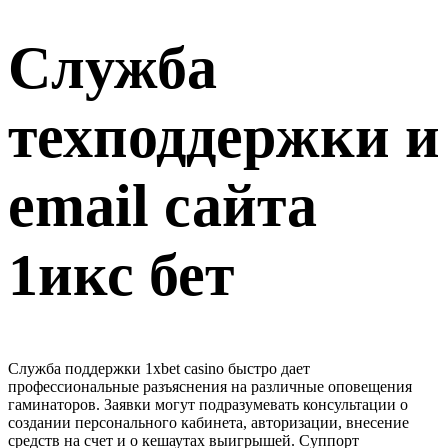
Служба
техподдержки и
email сайта
1икс бет
Служба поддержки 1xbet casino быстро дает
профессиональные разъяснения на различные оповещения
гаминаторов. Заявки могут подразумевать консультации о
создании персонального кабинета, авторизации, внесение
средств на счет и о кешаутах выигрышей. Суппорт