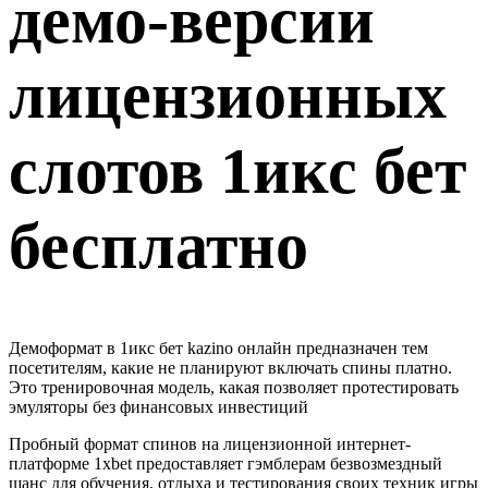
демо-версии
лицензионных
слотов 1икс бет
бесплатно
Демоформат в 1икс бет kazino онлайн предназначен тем
посетителям, какие не планируют включать спины платно.
Это тренировочная модель, какая позволяет протестировать
эмуляторы без финансовых инвестиций
Пробный формат спинов на лицензионной интернет-
платформе 1xbet предоставляет гэмблерам безвозмездный
шанс для обучения, отдыха и тестирования своих техник игры