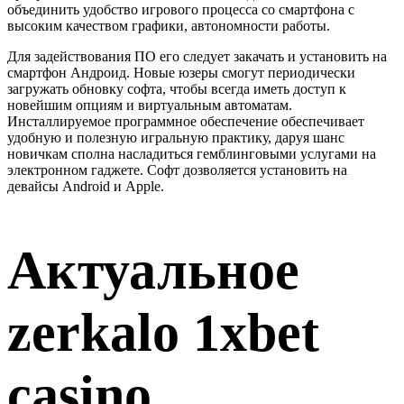
объединить удобство игрового процесса со смартфона с
высоким качеством графики, автономности работы.
Для задействования ПО его следует закачать и установить на
смартфон Андроид. Новые юзеры смогут периодически
загружать обновку софта, чтобы всегда иметь доступ к
новейшим опциям и виртуальным автоматам.
Инсталлируемое программное обеспечение обеспечивает
удобную и полезную игральную практику, даруя шанс
новичкам сполна насладиться гемблинговыми услугами на
электронном гаджете. Софт дозволяется установить на
девайсы Android и Apple.
Актуальное
zerkalo 1xbet
casino