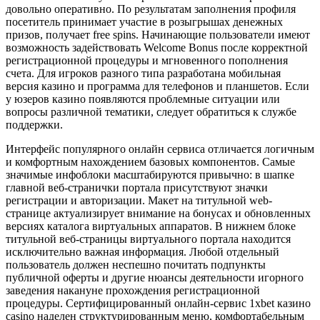
довольно оперативно. По результатам заполнения профиля
посетитель принимает участие в розыгрышах денежных
призов, получает free spins. Начинающие пользователи имеют
возможность задействовать Welcome Bonus после корректной
регистрационной процедуры и мгновенного пополнения
счета. Для игроков разного типа разработана мобильная
версия казино и программа для телефонов и планшетов. Если
у юзеров казино появляются проблемные ситуации или
вопросы различной тематики, следует обратиться к службе
поддержки.
Интерфейс популярного онлайн сервиса отличается логичным
и комфортным нахождением базовых компонентов. Самые
значимые инфоблоки масштабируются привычно: в шапке
главной веб-странички портала присутствуют значки
регистрации и авторизации. Макет на титульной web-
странице актуализирует внимание на бонусах и обновленных
версиях каталога виртуальных аппаратов. В нижнем блоке
титульной веб-страницы виртуального портала находится
исключительно важная информация. Любой отдельный
пользователь должен неспешно почитать подпункты
публичной оферты и другие нюансы деятельности игорного
заведения накануне прохождения регистрационной
процедуры. Сертифицированный онлайн-сервис
1xbet казино
casino наделен структурированным меню, комфортабельным