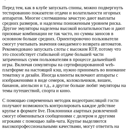
Перед тем, как в клубе запускать спины, можно подвергнуть
тестированию показатели отдачи и волатильности игорных
аппаратов. Многие слотмашины зачастую дают выплаты
средних размеров, и наделены пониженным уровнем риска.
Другие эмуляторы наделены высокой волатильностью и дают
призовые комбинации не так часто, но суммы заносов в
основном больше средних. Ориентировочно пользователи
смогут учитывать значения ожидаемого возврата автоматов.
Рекомендовано запускать слоты с высоким RTP, потому что
это способствует стабильной отдаче большей части
затраченных сумм пользователям в процессе дальнейшей
игры. Включая симуляторы на сертифицированной web-
платформе на настоящий кэш, нужно принимать во внимание
тематику и дизайн. Иногда клиенты включают аппараты с
изображениями в виде семерок, колокольчиков, вишен,
бананов, апельсин и т.д., а другие больше любят эмуляторы на
темы путешествий, спорта и кино.
С помощью современных методик видеотрансляций гости
получают возможность контролировать каждое действие
крупье в формате live. Поклонники азартных развлечений
смогут обмениваться сообщениями с дилером и другими
игроками с помощью лайв-чата. Крупье выделяются
высокопрофессиональными качествами, могут ответить на