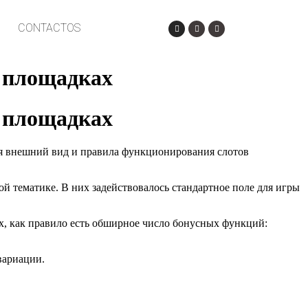
CONTACTOS
 площадках
 площадках
ия внешний вид и правила функционирования слотов
й тематике. В них задействовалось стандартное поле для игры
, как правило есть обширное число бонусных функций:
вариации.