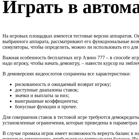
Играть в автом
На игровых площадках имеются тестовые версии аппаратов. О
выбранного аппарата, рассматривают его функциональные во
симуляторы, чтобы определить, можно ли использовать его дл
Важная особенность бесплатных игр Азино 777 – в способе игра
надо игроку, чтобы начать демоигру, – навести курсор на эмбл
В демоверсиях видеослотов сохранены все характеристики:
рискованность и ожидаемый возврат игроку;
доступные диапазоны ставок;
значки и выплаты за них;
выигрышные коэффициенты;
бонусные функции и прочее.
Для совершения ставок в тестовой игре требуются демокредиты.
установленные ограничения, которые приведены в параметрах 
В случае промаха игрок имеет возможность вернуть баланс к н
помощью деморежима, пребывают на виртуальном балансе. Их 