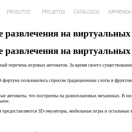
PRODUTOS
PROJETOS
CATÁLOGOS
IMPRENSA
 развлечения на виртуальных
 развлечения на виртуальных
ый перечень игровых автоматов. За время своего существован
й фортуна
пользовались спросом традиционные слоты в фруктово
е автоматы, что построены на разноплановых механиках. В них
ьное.
 предоставляются 3D-эмуляторы, мобильные игры и остальные 