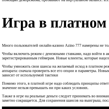
Игра в платном
Много пользователей онлайн-казино Azino 777 намерены не тол
Чтобы включить режим с денежными ставками, надо войти в ак
зарегистрированным геймерам. Новые клиенты, которые нацеле
Чтобы умножить свои шансы на желаемый исход в платном режи
аппарата: сначала проверить все его опции и параметры. Нов
зависит от используемой тактики
Помимо этого, в платной игре надо соблюдать принципы ответ
значение нельзя превышать ни при каких условиях.
Также в игре на реальные деньги следует принимать во вним
заметно сокращается. Для сохранения шансов на выигрыш, посл