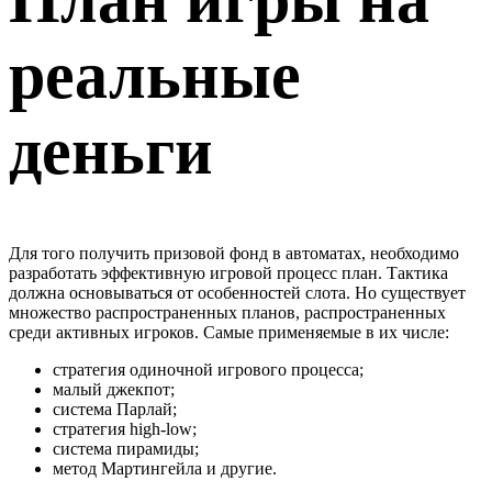
реальные
деньги
Для того получить призовой фонд в автоматах, необходимо
разработать эффективную игровой процесс план. Тактика
должна основываться от особенностей слота. Но существует
множество распространенных планов, распространенных
среди активных игроков. Самые применяемые в их числе:
стратегия одиночной игрового процесса;
малый джекпот;
система Парлай;
стратегия high-low;
система пирамиды;
метод Мартингейла и другие.