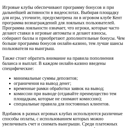
Игровые клубы обеспечивают программу бонусов и при
дальнейшей активности в видеослотах. Выбирая площадку
для игры, уточните, предусмотрена ли в игровом клубе Кент
программа вознаграждений для лояльных пользователей.
Программа лояльности означает, что игроки, которые часто
делают ставки в игровые автоматы и делают взносы,
собирают баллы и приобретают дополнительные бонусы. Чем
больше программа бонусов онлайн-казино, тем лучше шансы
пользователя на выигрыш.
Также стоит обратить внимание на правила пополнения
баланса и выплат. В каждом онлайн-казино введены
специфические:
минимальные суммы депозитов;
ограничения на вывод денег;
временные рамки обработки заявок на вывод;
комиссии при выводе (отдавайте преимущество тем
площадкам, которые не снимают комиссию);
специальные правила для постоянных клиентов.
Вдобавок в разных игровых клубах используются различные
способы оплаты, с использованием которых можно
увеличивать счет и снимать выигрыши. Среди платежных