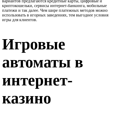
вариантов предлагаются кредитные карты, цифровые и
криптокошельки, сервисы интернет-банкинга, мобильные
платежи и так далее. Чем шире платежных методов можно
использовать в игорных заведениях, тем выгоднее условия
игры для клиентов.
Игровые
автоматы в
интернет-
казино