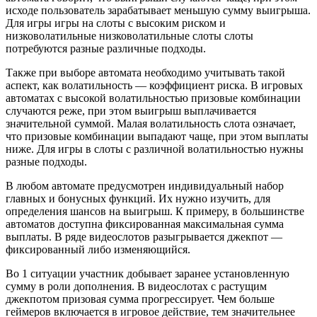
исходе пользователь зарабатывает меньшую сумму выигрыша.
Для игры игры на слоты с высоким риском и
низковолатильные низковолатильные слоты слоты
потребуются разные различные подходы.
Также при выборе автомата необходимо учитывать такой
аспект, как волатильность — коэффициент риска. В игровых
автоматах с высокой волатильностью призовые комбинации
случаются реже, при этом выигрыш выплачивается
значительной суммой. Малая волатильность слота означает,
что призовые комбинации выпадают чаще, при этом выплаты
ниже. Для игры в слоты с различной волатильностью нужны
разные подходы.
В любом автомате предусмотрен индивидуальный набор
главных и бонусных функций. Их нужно изучить, для
определения шансов на выигрыш. К примеру, в большинстве
автоматов доступна фиксированная максимальная сумма
выплаты. В ряде видеослотов разыгрывается джекпот —
фиксированный либо изменяющийся.
Во 1 ситуации участник добывает заранее установленную
сумму в роли дополнения. В видеослотах с растущим
джекпотом призовая сумма прогрессирует. Чем больше
геймеров включается в игровое действие, тем значительнее