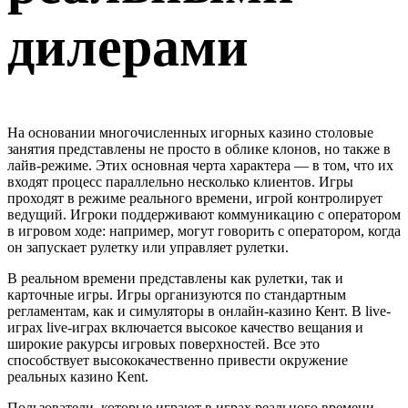
дилерами
На основании многочисленных игорных казино столовые
занятия представлены не просто в облике клонов, но также в
лайв-режиме. Этих основная черта характера — в том, что их
входят процесс параллельно несколько клиентов. Игры
проходят в режиме реального времени, игрой контролирует
ведущий. Игроки поддерживают коммуникацию с оператором
в игровом ходе: например, могут говорить с оператором, когда
он запускает рулетку или управляет рулетки.
В реальном времени представлены как рулетки, так и
карточные игры. Игры организуются по стандартным
регламентам, как и симуляторы в онлайн-казино Кент. В live-
играх live-играх включается высокое качество вещания и
широкие ракурсы игровых поверхностей. Все это
способствует высококачественно привести окружение
реальных казино Kent.
Пользователи, которые играют в играх реального времени,