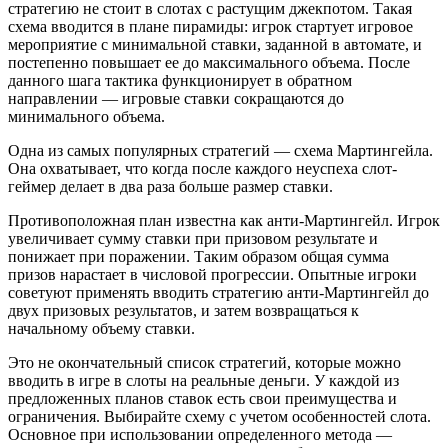
стратегию не стоит в слотах с растущим джекпотом. Такая
схема вводится в плане пирамиды: игрок стартует игровое
мероприятие с минимальной ставки, заданной в автомате, и
постепенно повышает ее до максимального объема. После
данного шага тактика функционирует в обратном
направлении — игровые ставки сокращаются до
минимального объема.
Одна из самых популярных стратегий — схема Мартингейла.
Она охватывает, что когда после каждого неуспеха слот-
геймер делает в два раза больше размер ставки.
Противоположная план известна как анти-Мартингейл. Игрок
увеличивает сумму ставки при призовом результате и
понижает при поражении. Таким образом общая сумма
призов нарастает в числовой прогрессии. Опытные игроки
советуют применять вводить стратегию анти-Мартингейл до
двух призовых результатов, и затем возвращаться к
начальному объему ставки.
Это не окончательный список стратегий, которые можно
вводить в игре в слоты на реальные деньги. У каждой из
предложенных планов ставок есть свои преимущества и
ограничения. Выбирайте схему с учетом особенностей слота.
Основное при использовании определенного метода —