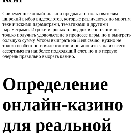
Современные онлайн-казино предлагают пользователям
широкий выбор видеослотов, которые различаются по многим
техническими параметрами, тематиками и другими
параметрами. Игроки игровых площадок в состоянии не
только получить удовольствие в процессе игры, но и выиграть
большую сумму. Чтобы выиграть на
Kent casino
, нужно не
только особенности видеослотов и остановиться на из всего
ассортимента наиболее подходящий слот, но и в первую
очередь правильно выбрать казино.
Определение
онлайн-казино
для реальной