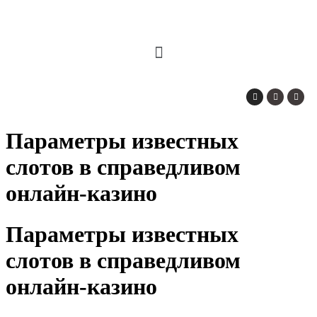
Параметры известных
слотов в справедливом
онлайн-казино
Параметры известных
слотов в справедливом
онлайн-казино