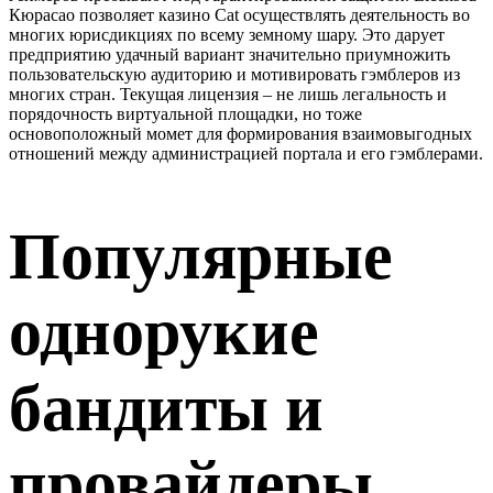
Кюрасао позволяет казино Cat осуществлять деятельность во
многих юрисдикциях по всему земному шару. Это дарует
предприятию удачный вариант значительно приумножить
пользовательскую аудиторию и мотивировать гэмблеров из
многих стран. Текущая лицензия – не лишь легальность и
порядочность виртуальной площадки, но тоже
основоположный момет для формирования взаимовыгодных
отношений между администрацией портала и его гэмблерами.
Популярные
однорукие
бандиты и
провайдеры