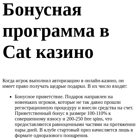
Бонусная
программа в
Cat казино
Когда игрок выполнил авторизацию в онлайн-казино, он
имеет право получать щедрые подарки. В их число входят:
Бонусное приветствие. Подарок направлен на
новеньких игроков, которые не так давно прошли
регистрационную процедуру и внесли средства на счет.
Приветственный бонус в размере 100-110% к
совершенному взносу и 200-250 free spins, что
предоставляются равноценными частями на протяжении
пары дней. В клубе стартовый приз начисляется лишь в
формате одноразового поощрения.