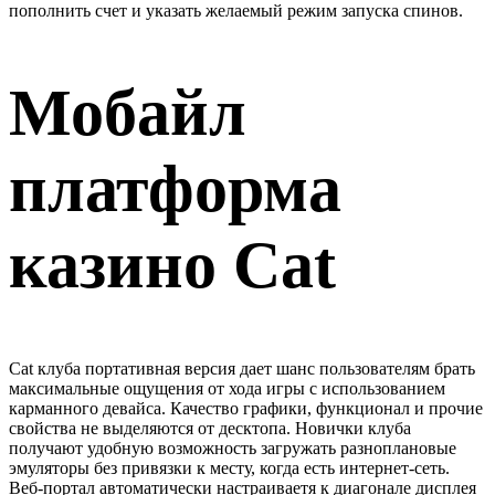
пополнить счет и указать желаемый режим запуска спинов.
Мобайл
платформа
казино Cat
Cat клуба портативная версия дает шанс пользователям брать
максимальные ощущения от хода игры с использованием
карманного девайса. Качество графики, функционал и прочие
свойства не выделяются от десктопа. Новички клуба
получают удобную возможность загружать разноплановые
эмуляторы без привязки к месту, когда есть интернет-сеть.
Веб-портал автоматически настраиваетя к диагонале дисплея