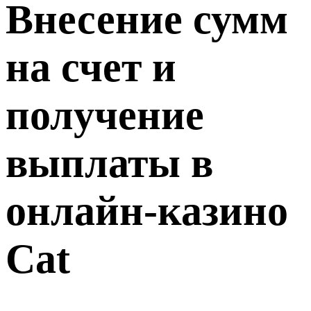
Внесение сумм
на счет и
получение
выплаты в
онлайн-казино
Cat