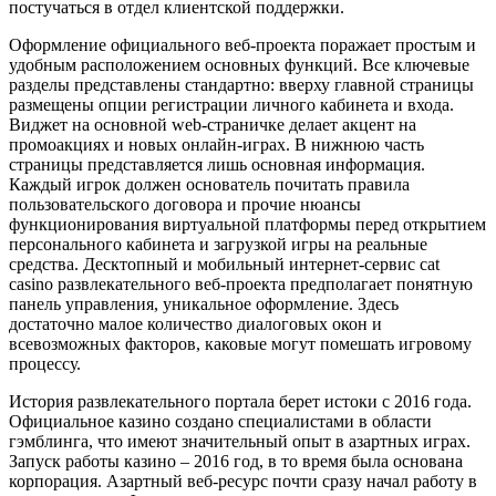
постучаться в отдел клиентской поддержки.
Оформление официального веб-проекта поражает простым и
удобным расположением основных функций. Все ключевые
разделы представлены стандартно: вверху главной страницы
размещены опции регистрации личного кабинета и входа.
Виджет на основной web-страничке делает акцент на
промоакциях и новых онлайн-играх. В нижнюю часть
страницы представляется лишь основная информация.
Каждый игрок должен основатель почитать правила
пользовательского договора и прочие нюансы
функционирования виртуальной платформы перед открытием
персонального кабинета и загрузкой игры на реальные
средства. Десктопный и мобильный интернет-сервис
cat
casino
развлекательного веб-проекта предполагает понятную
панель управления, уникальное оформление. Здесь
достаточно малое количество диалоговых окон и
всевозможных факторов, каковые могут помешать игровому
процессу.
История развлекательного портала берет истоки с 2016 года.
Официальное казино создано специалистами в области
гэмблинга, что имеют значительный опыт в азартных играх.
Запуск работы казино – 2016 год, в то время была основана
корпорация. Азартный веб-ресурс почти сразу начал работу в