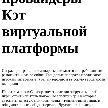
Кэт
виртуальной
платформы
Cat распространенные аппараты считаются востребованными
развлечений casino online. Трендовые аппараты предлагают
игрокам интересные туры, интерфейс и высокую вероятность
выигрыша.
Перед тем, как в Cat азартном заведении загружать онлайн-
игры, стоит испытать положные аспектыигр. Некоторые
автоматы зачастую приносят незначительные выигрыши, и
обладают невысокой дисперсией. Другие онлайн-игры