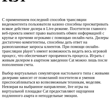
С применением последний способов трансляции
видеоконтента пользователи казино способны просматривать
всякое действие дилера в Live-режиме. Посетители главного
веб-проекта имеют право выполнять обмен информацией с
крупье и прочими игроками с помощью онлайн-чата. Дилеры
достаточно компетентны, способны дать ответ на
разноплановые запросы клиентов. При помощи онлайн-
трансляции player’s имеют возможность видеть весь игровой
процесс, что обеспечивает прозрачность процесса. Играть с
живым дилером в азартном заведении Cat можно лишь после
пополнения счета.
Выбор виртуальных симуляторов настольного типа с живыми
дилерами зависит от пожеланий посетителя и умения
приспосабливаться ко всевозможным техникам, моделям.
Невзирая на выбранное направление, live игры на
виртуальной площадке Cat предоставляют ощущения
подлинного азарта и неподдельные эмоции.