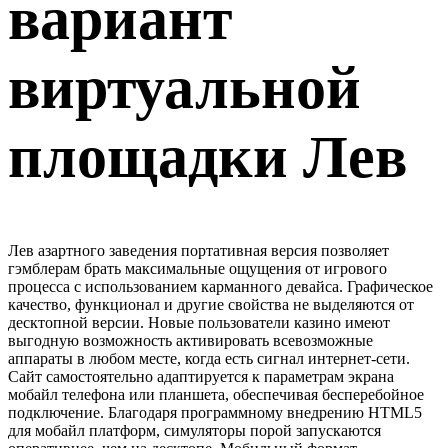
вариант
виртуальной
площадки Лев
Лев азартного заведения портативная версия позволяет
гэмблерам брать максимальные ощущения от игрового
процесса с использованием карманного девайса. Графическое
качество, функционал и другие свойства не выделяются от
десктопной версии. Новые пользователи казино имеют
выгодную возможность активировать всевозможные
аппараты в любом месте, когда есть сигнал интернет-сети.
Сайт самостоятельно адаптируется к параметрам экрана
мобайл телефона или планшета, обеспечивая бесперебойное
подключение. Благодаря программному внедрению HTML5
для мобайл платформ, симуляторы порой запускаются