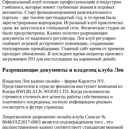
Официальный клуб основан профессионалами в индустрии
гэмблинга, которые имеют глубинные знания в игровых
автоматах. Старт функционирования развлекательного
портала – две тысячи шестнадцатый год, в то время была
зарегистрирована корпорация. Игральный клуб практически
сразу же запустился в глобальной сети. Физические студии не
были предусмотрены. Казино получил разрешающие
документы от надежного регулятора. Лев клуб регулярно
снабжает игровой ассортимент новинками, созданными
популярными провайдерами. Главный сайт время от времени
проходит обновление. В последнее время оператор произвел
загружаемое ПО для инсталлцяции на карманный девайс.
Разрешающие документы и владелец клуба Лев
Владелец Лев казино онлайн – фирма Карлетта NV.
Представителем в отрасли финансов выступает компания из
Кипра BWI BLACK-WOOD LTD. Когда пользователи
стремятся уточнить все аспекты работы собственника и
платежного посредника, полную инфомрацию реально
посмотреть в футере страницы.
Лицензионное разрешение онлайн-клуба Curacao №
8048/JAZ2017-0003 является подтверждением того , что
распространенное казино соответствует стандартам мировой