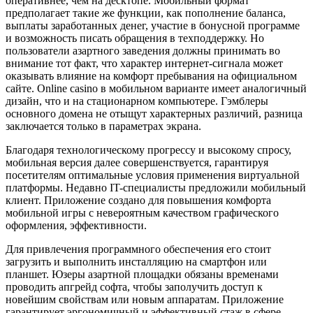
оперативнее, чем на десктопе. Мобильный формат
предполагает такие же функции, как пополнение баланса,
выплаты заработанных денег, участие в бонусной программе
и возможность писать обращения в техподдержку. Но
пользователи азартного заведения должны принимать во
внимание тот факт, что характер интернет-сигнала может
оказывать влияние на комфорт пребывания на официальном
сайте. Online casino в мобильном варианте имеет аналогичный
дизайн, что и на стационарном компьютере. Гэмблеры
основного домена не отыщут характерных различий, разница
заключается только в параметрах экрана.
Благодаря технологическому прогрессу и высокому спросу,
мобильная версия далее совершенствуется, гарантируя
посетителям оптимальные условия применения виртуальной
платформы. Недавно IT-специалисты предложили мобильный
клиент. Приложение создано для повышения комфорта
мобильной игры с невероятным качеством графического
оформления, эффективности.
Для привлечения программного обеспечения его стоит
загрузить и выполнить инсталляцию на смартфон или
планшет. Юзеры азартной площадки обязаны временами
проводить апгрейд софта, чтобы заполучить доступ к
новейшим свойствам или новым аппаратам. Приложение
гарантирует эргономичный и эффективный стаж в сфере