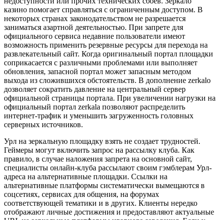
недоступности или прочих технических сбоев. Зеркало
казино помогает справляться с ограниченным доступом. В
некоторых странах законодательством не разрешается
заниматься азартной деятельностью. При запрете для
официального сервиса недавние пользователи имеют
возможность применить резервные ресурсы для перехода на
развлекательный сайт. Когда оригинальный портал площадки
соприкасается с различными проблемами или выполняет
обновления, запасной портал может запасным методом
выхода из сложившихся обстоятельств. В дополнение zerkalo
дозволяет сократить давление на центральный сервер
официальной страницы портала. При увеличении нагрузки на
официальный портал zerkala позволяют распределить
интернет-трафик и уменьшить загруженность головных
серверных источников.
Урл на зеркальную площадку взять не создает трудностей.
Геймеры могут включить запрос на рассылку клуба. Как
правило, в случае наложения запрета на основной сайт,
специалисты онлайн-клуба рассылают своим гэмблерам Урл-
адреса на альтернативные площадки. Ссылки на
альтернативные платформы систематически вымещаются в
соцсетиях, сервисах для общения, на форумах
соответствующей тематики и в других. Клиенты нередко
отображают личные достижения и предоставляют актуальные