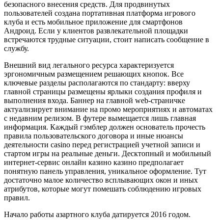
безопасного внесения средств. Для продвинутых
пользователей создана портативная платформа игрового
клуба и есть мобильное приложение для смартфонов
Андроид. Если у клиентов развлекательной площадки
встречаются трудные ситуации, стоит написать сообщение в
службу.
Внешний вид легального ресурса характеризуется
эргономичным размещением решающих кнопок. Все
ключевые разделы располагаются по стандарту: вверху
главной страницы размещены ярлыки создания профиля и
выполнения входа. Баннер на главной web-страничке
актуализирует внимание на промо мероприятиях и автоматах
с недавним релизом. В футере вымещается лишь главная
информация. Каждый гэмблер должен основатель прочесть
правила пользовательского договора и иные нюансы
деятельности casino перед регистрацией учетной записи и
стартом игры на реальные деньги. Десктопный и мобильный
интернет-сервис
онлайн казино
казино предполагает
понятную панель управления, уникальное оформление. Тут
достаточно малое количество всплывающих окон и иных
атрибутов, которые могут помешать соблюдению игровых
правил.
Начало работы азартного клуба датируется 2016 годом.