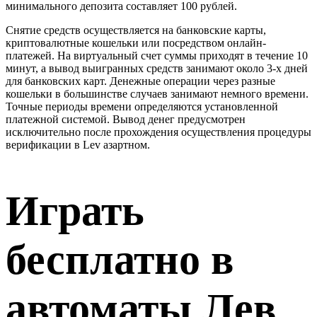
минимального депозита составляет 100 рублей.
Снятие средств осуществляется на банковские карты,
криптовалютные кошельки или посредством онлайн-
платежей. На виртуальный счет суммы приходят в течение 10
минут, а вывод выигранных средств занимают около 3-х дней
для банковских карт. Денежные операции через разные
кошельки в большинстве случаев занимают немного времени.
Точные периоды времени определяются установленной
платежной системой. Вывод денег предусмотрен
исключительно после прохождения осуществления процедуры
верификации в Lev азартном.
Играть
бесплатно в
автоматы Лев