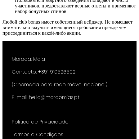
Пользователи азартного заведения попадают в число
участников, предоставляют верные ответы и применяют
набор бонусных спинов.
Любой club bonus имеет собственный вейджер. Не помешает
внимательно выучить имеющиеся требования прежде чем
присоединиться к какой-либо акции.
Morada: Maia
Contacto: +351 910526502
(Chamada para rede móvel nacional)
E-mail: hello@mordomias.pt
Política de Privacidade
Termos e Condições