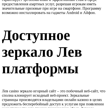
предоставления азартных услуг, разрешая игрокам иметь
значительные призовые при игре на смартфоне. Программу
возможно инсталлировать на гаджеты Android и Айфон.
Доступное
зеркало Лев
платформы
Лев casino зеркало игорный сайт – это побочный веб-сайт, что
сполна клонирует исходный веб-проект. Зеркальные
страницы производятся владельцами онлайн казино в целях
предложить бесперебойный доступ к услугам при появлении