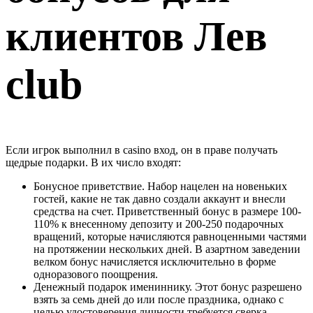
клиентов Лев
club
Если игрок выполнил в casino вход, он в праве получать
щедрые подарки. В их число входят:
Бонусное приветствие. Набор нацелен на новеньких
гостей, какие не так давно создали аккаунт и внесли
средства на счет. Приветственный бонус в размере 100-
110% к внесенному депозиту и 200-250 подарочных
вращений, которые начисляются равноценными частями
на протяжении нескольких дней. В азартном заведении
велком бонус начисляется исключительно в форме
одноразового поощрения.
Денежный подарок имениннику. Этот бонус разрешено
взять за семь дней до или после праздника, однако с
целью удостоверения личности требуется сверка