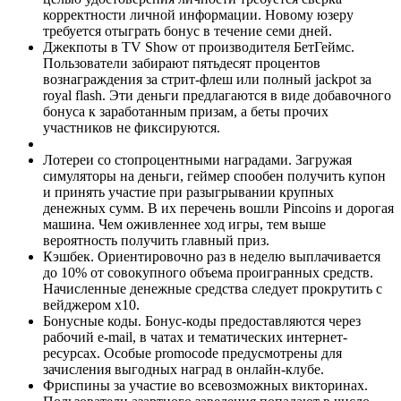
корректности личной информации. Новому юзеру
требуется отыграть бонус в течение семи дней.
Джекпоты в TV Show от производителя БетГеймс.
Пользователи забирают пятьдесят процентов
вознаграждения за стрит-флеш или полный jackpot за
royal flash. Эти деньги предлагаются в виде добавочного
бонуса к заработанным призам, а беты прочих
участников не фиксируются.
Лотереи со стопроцентными наградами. Загружая
симуляторы на деньги, геймер спообен получить купон
и принять участие при разыгрывании крупных
денежных сумм. В их перечень вошли Pincoins и дорогая
машина. Чем оживленнее ход игры, тем выше
вероятность получить главный приз.
Кэшбек. Ориентировочно раз в неделю выплачивается
до 10% от совокупного объема проигранных средств.
Начисленные денежные средства следует прокрутить с
вейджером х10.
Бонусные коды. Бонус-коды предоставляются через
рабочий e-mail, в чатах и тематических интернет-
ресурсах. Особые promocode предусмотрены для
зачисления выгодных наград в онлайн-клубе.
Фриспины за участие во всевозможных викторинах.