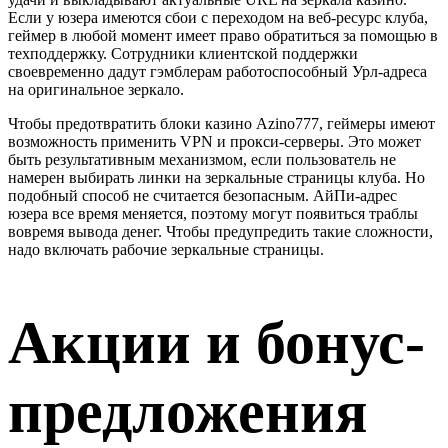
Если у юзера имеются сбои с переходом на веб-ресурс клуба,
геймер в любой момент имеет право обратиться за помощью в
техподдержку. Сотрудники клиентской поддержки
своевременно дадут гэмблерам работоспособный Урл-адреса
на оригинальное зеркало.
Чтобы предотвратить блоки казино Azino777, геймеры имеют
возможность применить VPN и прокси-серверы. Это может
быть результативным механизмом, если пользователь не
намерен выбирать линки на зеркальные страницы клуба. Но
подобный способ не считается безопасным. АйПи-адрес
юзера все время меняется, поэтому могут появиться траблы
вовремя вывода денег. Чтобы предупредить такие сложности,
надо включать рабочие зеркальные страницы.
Акции и бонус-
предложения