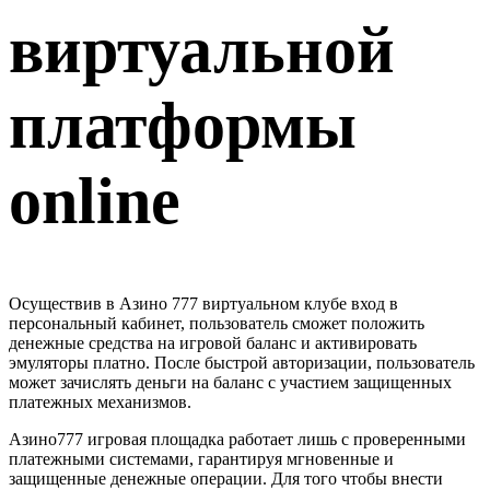
виртуальной
платформы
online
Осуществив в Азино 777 виртуальном клубе вход в
персональный кабинет, пользователь сможет положить
денежные средства на игровой баланс и активировать
эмуляторы платно. После быстрой авторизации, пользователь
может зачислять деньги на баланс с участием защищенных
платежных механизмов.
Азино777 игровая площадка работает лишь с проверенными
платежными системами, гарантируя мгновенные и
защищенные денежные операции. Для того чтобы внести