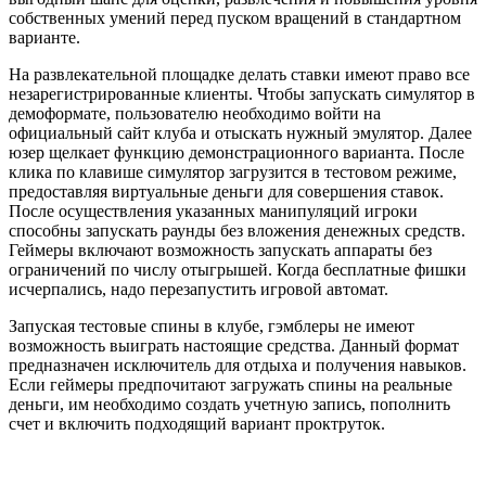
собственных умений перед пуском вращений в стандартном
варианте.
На развлекательной площадке делать ставки имеют право все
незарегистрированные клиенты. Чтобы запускать симулятор в
демоформате, пользователю необходимо войти на
официальный сайт клуба и отыскать нужный эмулятор. Далее
юзер щелкает функцию демонстрационного варианта. После
клика по клавише симулятор загрузится в тестовом режиме,
предоставляя виртуальные деньги для совершения ставок.
После осуществления указанных манипуляций игроки
способны запускать раунды без вложения денежных средств.
Геймеры включают возможность запускать аппараты без
ограничений по числу отыгрышей. Когда бесплатные фишки
исчерпались, надо перезапустить игровой автомат.
Запуская тестовые спины в клубе, гэмблеры не имеют
возможность выиграть настоящие средства. Данный формат
предназначен исключитель для отдыха и получения навыков.
Если геймеры предпочитают загружать спины на реальные
деньги, им необходимо создать учетную запись, пополнить
счет и включить подходящий вариант проктруток.