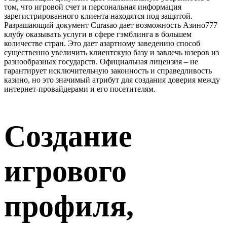
том, что игровой счет и персональная информация
зарегистрированного клиента находятся под защитой.
Разрашающий документ Curasao дает возможность Азино777
клубу оказывать услуги в сфере гэмблинга в большем
количестве стран. Это дает азартному заведению способ
существенно увеличить клиентскую базу и завлечь юзеров из
разнообразных государств. Официальная лицензия – не
гарантирует исключительную законность и справедливость
казино, но это значимый атрибут для создания доверия между
интернет-провайдерами и его посетителям.
Создание
игрового
профиля,