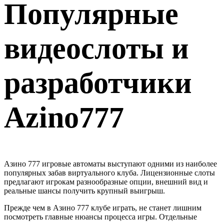
Популярные
видеослоты и
разработчики
Azino777
Азино 777 игровые автоматы выступают одними из наиболее
популярных забав виртуального клуба. Лицензионные слоты
предлагают игрокам разнообразные опции, внешний вид и
реальные шансы получить крупный выигрыш.
Прежде чем в Азино 777 клубе играть, не станет лишним
посмотреть главные нюансы процесса игры. Отдельные