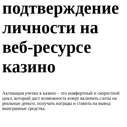
подтверждение
личности на
веб-ресурсе
казино
Активация учетки в казино – это комфортный и скоростной
цикл, который даст возможность юзеру включать слоты на
реальные деньги, получать награды и ставить на вывод
выигранные средства.