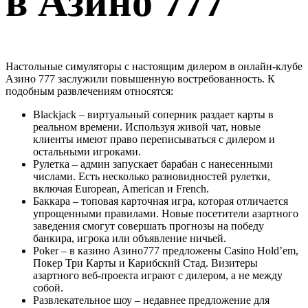
в Азино 777
Настольные симуляторы с настоящим дилером в онлайн-клубе
Азино 777 заслужили повышенную востребованность. К
подобным развлечениям относятся:
Blackjack – виртуальный соперник раздает карты в
реальном времени. Используя живой чат, новые
клиенты имеют право переписываться с дилером и
остальными игроками.
Рулетка – админ запускает барабан с нанесенными
числами. Есть несколько разновидностей рулетки,
включая European, American и French.
Баккара – топовая карточная игра, которая отличается
упрощенными правилами. Новые посетители азартного
заведения смогут совершать прогнозы на победу
банкира, игрока или объявление ничьей.
Poker – в казино Азино777 предложены Casino Hold’em,
Покер Три Карты и Карибский Стад. Визитеры
азартного веб-проекта играют с дилером, а не между
собой.
Развлекательное шоу – недавнее предложение для