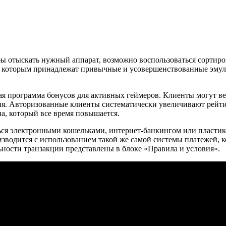
бы отыскать нужный аппарат, возможно воспользоваться сортиро
 к которым принадлежат привычные и усовершенствованные эмуля
ая программа бонусов для активных геймеров. Клиенты могут ве
ия. Авторизованные клиенты систематически увеличивают рейт
а, который все время повышается.
ться электронными кошельками, интернет-банкингом или пластик
одится с использованием такой же самой системы платежей, ко
ности транзакции представлены в блоке «Правила и условия».