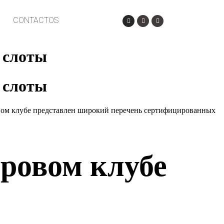
CONTACTOS
 слоты
 слоты
жном клубе представлен широкий перечень сертифицированных
гровом клубе