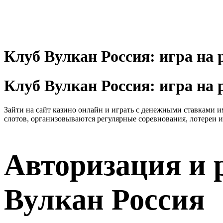
Клуб Вулкан Россия: игра на
Клуб Вулкан Россия: игра на
Зайти на сайт
казино онлайн
и играть с денежными ставками и
слотов, организовываются регулярные соревнования, лотереи и
Авторизация и 
Вулкан Россия