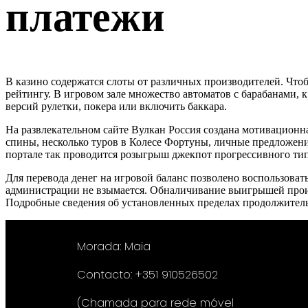
платежи
В казино содержатся слоты от различных производителей. Что
рейтингу. В игровом зале множество автоматов с барабанами,
версий рулетки, покера или включить баккара.
На развлекательном сайте Вулкан Россия создана мотивационн
спины, несколько туров в Колесе Фортуны, личные предложен
портале так проводится розыгрыш джекпот прогрессивного тип
Для перевода денег на игровой баланс позволено воспользова
администрации не взымается. Обналичивание выигрышей произв
Подробные сведения об установленных пределах продолжитель
Morada: Maia
Contacto: +351 910526502
(Chamada para rede móvel