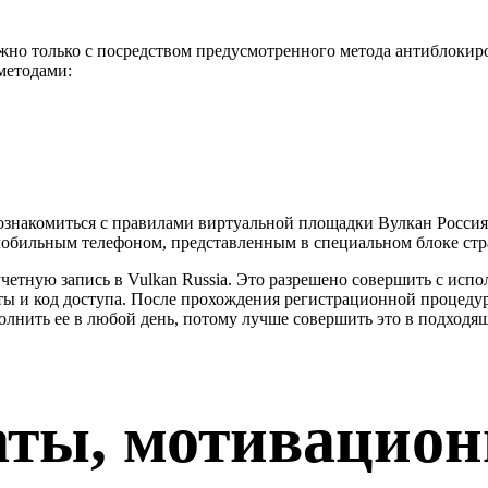
жно только с посредством предусмотренного метода антиблокиро
методами:
ознакомиться с правилами виртуальной площадки Вулкан Россия. 
обильным телефоном, представленным в специальном блоке стра
четную запись в Vulkan Russia. Это разрешено совершить с исп
ты и код доступа. После прохождения регистрационной процеду
нить ее в любой день, потому лучше совершить это в подходяще
ты, мотивацион