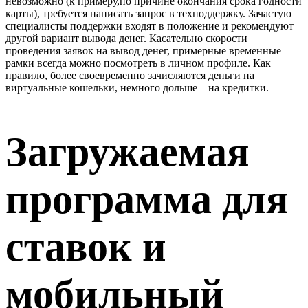
невозможно (к примеру,по причине окончания срока годности
карты), требуется написать запрос в техподдержку. Зачастую
специалисты поддержки входят в положение и рекомендуют
другой вариант вывода денег. Касательно скорости
проведения заявок на вывод денег, примерные временные
рамки всегда можно посмотреть в личном профиле. Как
правило, более своевременно зачисляются деньги на
виртуальные кошельки, немного дольше – на кредитки.
Загружаемая
программа для
ставок и
мобильный