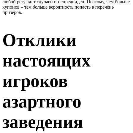
любой результат случаен и непредвиден. Поэтому, чем больше
купонов – тем больше вероятность попасть в перечень
призеров.
Отклики
настоящих
игроков
азартного
заведения