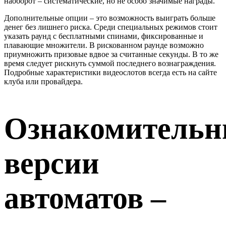
наоборот – систематические, но не особо значимые награды.
Дополнительные опции – это возможность выиграть больше
денег без лишнего риска. Среди специальных режимов стоит
указать раунд с бесплатными спинами, фиксированные и
плавающие множители. В рискованном раунде возможно
приумножить призовые вдвое за считанные секунды. В то же
время следует рискнуть суммой последнего вознаграждения.
Подробные характеристики видеослотов всегда есть на сайте
клуба или провайдера.
Ознакомительн
версии
автоматов –