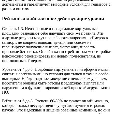
документам и гарантируют выгодные условия для геймеров с
разным опытом.
Рейтинг онлайн-казино: действующие уровни
Степень 1-3. Неизвестные и ненадежные виртуальные
площадки разрешают себе нарушать свои же правила Эти
азартные ресурсы могут пренебрегать запросами геймеров в
саппорт, не вовремя выводят деньги или совсем не
гарантируют получение выплат, могут аннулировать
призовые беты и т.д. Онлайн-казин с рейтингом менее тройки
невозможно рекомендовать ни новым пользователям, ни
постоянным геймерам.
Уровень от 4 до 5. Подобные виртуальные платформы нельзя
считать нелегельными, но условия для ставок в там не особо
выгодные. Найдя азартное заведение с невысоким уровнем,
посетители обязаны быть готовы к задержкам выплат или
нарушениям в функционировании веб-проекта/загружаемого
ПО.
Рейтинг от 6 до 8. Степень 60-80% получают онлайн-казино,
которые только несущественно уступают лучшим игровым
клубам. Это надежные и лицензированные компании, но они