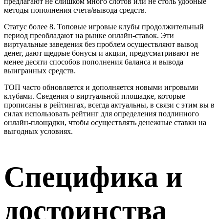
предлагают не слишком много слотов или не столь удобные
методы пополнения счета/вывода средств.
Статус более 8. Топовые игровые клубы продолжительный
период преобладают на рынке онлайн-ставок. Эти
виртуальные заведения без проблем осуществляют вывод
денег, дают щедрые бонусы и акции, предусматривают не
менее десяти способов пополнения баланса и вывода
выигранных средств.
ТОП часто обновляется и дополняется новыми игровыми
клубами. Сведения о виртуальной площадке, которые
прописаны в рейтингах, всегда актуальны, в связи с этим вы в
силах использовать рейтинг для определения подлинного
онлайн-площадки, чтобы осуществлять денежные ставки на
выгодных условиях.
Специфика и
достоинства