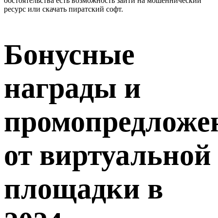
обстоятельства есть возможность зайти на мошеннический
ресурс или скачать пиратский софт.
Бонусные
награды и
промопредложе
от виртуальной
площадки в