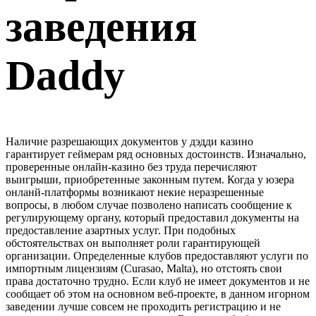
заведения
Daddy
Наличие разрешающих документов у
дэдди казино
гарантирует геймерам ряд основных достоинств. Изначально,
проверенные онлайн-казино без труда перечисляют
выигрыши, приобретенные законным путем. Когда у юзера
онланй-платформы возникают некие неразрешенные
вопросы, в любом случае позволено написать сообщение к
регулирующему органу, который предоставил документы на
предоставление азартных услуг. При подобных
обстоятельствах он выполняет роли гарантирующей
организации. Определенные клубов предоставляют услуги по
импортным лицензиям (Curasao, Malta), но отстоять свои
права достаточно трудно. Если клуб не имеет документов и не
сообщает об этом на основном веб-проекте, в данном игорном
заведении лучше совсем не проходить регистрацию и не