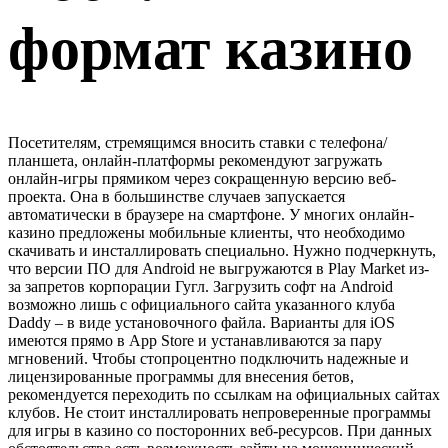
формат казино
Посетителям, стремящимся вносить ставки с телефона/
планшета, онлайн-платформы рекомендуют загружать
онлайн-игры прямиком через сокращенную версию веб-
проекта. Она в большинстве случаев запускается
автоматически в браузере на смартфоне. У многих онлайн-
казино предложены мобильные клиенты, что необходимо
скачивать и инсталлировать специально. Нужно подчеркнуть,
что версии ПО для Android не выгружаются в Play Market из-
за запретов корпорации Гугл. Загрузить софт на Android
возможно лишь с официального сайта указанного клуба
Daddy – в виде установочного файла. Варианты для iOS
имеются прямо в App Store и устанавливаются за пару
мгновений. Чтобы стопроцентно подключить надежные и
лицензированные программы для внесения бетов,
рекомендуется переходить по ссылкам на официальных сайтах
клубов. Не стоит инсталлировать непроверенные программы
для игры в казино со посторонних веб-ресурсов. При данных