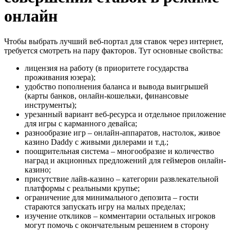
онлайн
Чтобы выбрать лучший веб-портал для ставок через интернет,
требуется смотреть на пару факторов. Тут основные свойства:
лицензия на работу (в приоритете государства
проживания юзера);
удобство пополнения баланса и вывода выигрышей
(карты банков, онлайн-кошельки, финансовые
инструменты);
урезанный вариант веб-ресурса и отдельное приложение
для игры с карманного девайса;
разнообразие игр – онлайн-аппаратов, настолок, живое
казино Daddy с живыми дилерами и т.д.;
поощрительная система – многообразие и количество
наград и акционных предложений для геймеров онлайн-
казино;
присутствие лайв-казино – категории развлекательной
платформы с реальными крупье;
ограничение для минимального депозита – гости
стараются запускать игру на малых пределах;
изучение откликов – комментарии остальных игроков
могут помочь с окончательным решением в сторону