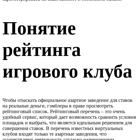
Понятие
рейтинга
игрового клуба
Чтобы отыскать официальное азартное заведение для ставок
на реальные деньги, гэмблеры в праве просмотреть
рейтинговый список. Рейтинговый перечень – это очень
удобный сервис, который дает возможность сравнить условия
площадок и выбрать, что является идеальным решением для
совершения ставок. В перечень известных виртуальных
клубов входят только те азартные заведения, что
осуществляют деятельность согласно разрешающим