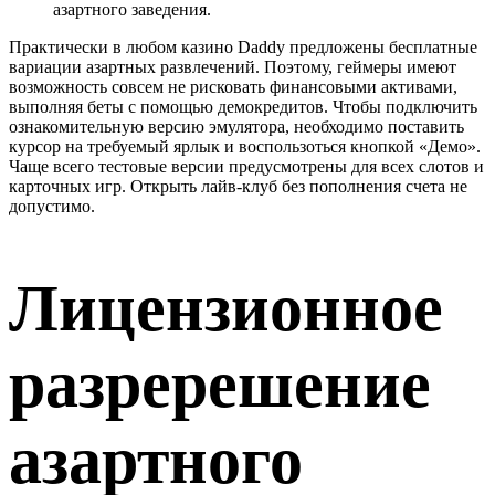
азартного заведения.
Практически в любом казино Daddy предложены бесплатные
вариации азартных развлечений. Поэтому, геймеры имеют
возможность совсем не рисковать финансовыми активами,
выполняя беты с помощью демокредитов. Чтобы подключить
ознакомительную версию эмулятора, необходимо поставить
курсор на требуемый ярлык и воспользоться кнопкой «Демо».
Чаще всего тестовые версии предусмотрены для всех слотов и
карточных игр. Открыть лайв-клуб без пополнения счета не
допустимо.
Лицензионное
разререшение
азартного