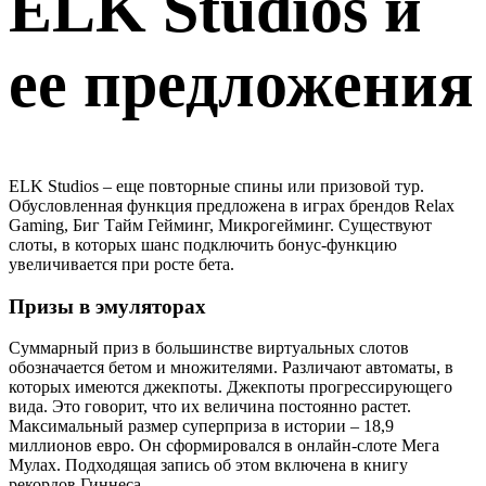
ELK Studios и
ее предложения
ELK Studios – еще повторные спины или призовой тур.
Обусловленная функция предложена в играх брендов Relax
Gaming, Биг Тайм Гейминг, Микрогейминг. Существуют
слоты, в которых шанс подключить бонус-функцию
увеличивается при росте бета.
Призы в эмуляторах
Суммарный приз в большинстве виртуальных слотов
обозначается бетом и множителями. Различают автоматы, в
которых имеются джекпоты. Джекпоты прогрессирующего
вида. Это говорит, что их величина постоянно растет.
Максимальный размер суперприза в истории – 18,9
миллионов евро. Он сформировался в онлайн-слоте Мега
Мулах. Подходящая запись об этом включена в книгу
рекордов Гиннеса.