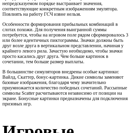
непредсказуемом порядке выстраивает значения,
соответствующие конкретным изображениям эмулятора.
Повлиять на работу ГСЧ извне нельзя.
Особенности формирования прибыльных комбинаций в
слотах похожи. Для получения выигранной суммы
потребуется, чтобы на игровом поле рядом сформировалось 3
или более идентичных пиктограммы. Значки должны быть
друг возле друга в вертикальном представлении, начиная у
крайнего левого рила. Зачастую необходимо, чтобы значки
просто касались друг друга. Чем больше картинок в
сочетании, тем больше размер выплаты.
В большинстве симуляторов внедрены особые картинки:
Вайлд, Скаттер, бонус-картинка. Дикие символы заменяют
базовые изображения, благодаря чему значительно
приумножается количество победных сочетаний. Рассыпные
символы Scatter расчитываются независимо от позиции на
экране. Бонусные картинки предназначены для подключения
призовых игр.
Игровые