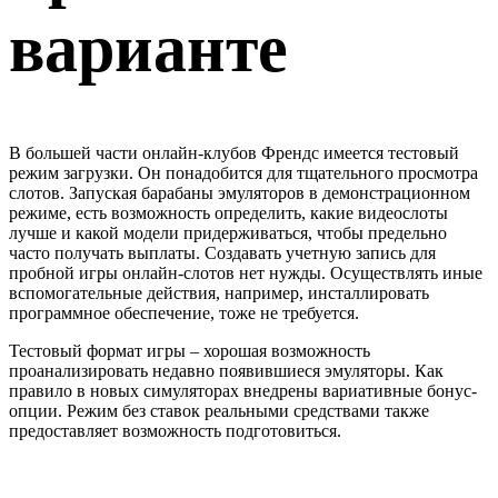
варианте
В большей части онлайн-клубов Френдс имеется тестовый
режим загрузки. Он понадобится для тщательного просмотра
слотов. Запуская барабаны эмуляторов в демонстрационном
режиме, есть возможность определить, какие видеослоты
лучше и какой модели придерживаться, чтобы предельно
часто получать выплаты. Создавать учетную запись для
пробной игры онлайн-слотов нет нужды. Осуществлять иные
вспомогательные действия, например, инсталлировать
программное обеспечение, тоже не требуется.
Тестовый формат игры – хорошая возможность
проанализировать недавно появившиеся эмуляторы. Как
правило в новых симуляторах внедрены вариативные бонус-
опции. Режим без ставок реальными средствами также
предоставляет возможность подготовиться.