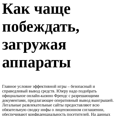
Как чаще
побеждать,
загружая
аппараты
Главное условие эффективной игры – безопасный и
справедливый вывод средств. Юзеру надо подобрать
официальное онлайн-казино Френдс с разрешающими
документами, предлагающее оперативный вывод выигрышей.
Легальные развлекательные сайты предоставляют всю
обязательную сводку инфы о лицензионном соглашении,
обеспечивают конфиденциальность посетителей. На данных