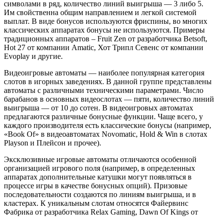
символами в ряд, количество линий выигрыша — 3 либо 5.
Им свойственна общим направлением и легкой системой
выплат. В виде бонусов используются фриспины, во многих
классических аппаратах бонусы не используются. Примеры
традиционных аппаратов – Fruit Zen от разработчика Betsoft,
Hot 27 от компании Amatic, Хот Трипл Севенс от компании
Evoplay и другие.
Видеоигровые автоматы — наиболее популярная категория
слотов в игорных заведениях. В данной группе представлены
автоматы с различными техническими параметрами. Число
барабанов в основных видеослотах — пяти, количество линий
выигрыша — от 10 до сотен. В видеоигровых автоматах
предлагаются различные бонусные функции. Чаще всего, у
каждого производителя есть классические бонусы (например,
«Book Of» в видеоавтоматах Novomatic, Hold & Win в слотах
Playson и Плейсон и прочее).
Эксклюзивные игровые автоматы отличаются особенной
организацией игрового поля (например, в определенных
аппаратах дополнительные катушки могут появляться в
процессе игры в качестве бонусных опций). Призовые
последовательности создаются по линиям выигрыша, и в
кластерах. К уникальным слотам относятся Файервинс
Фабрика от разработчика Relax Gaming, Dawn Of Kings от