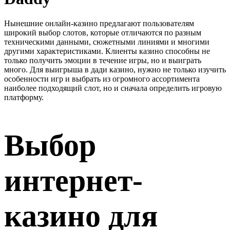
Нынешние онлайн-казино предлагают пользователям
широкий выбор слотов, которые отличаются по разным
техническими данными, сюжетными линиями и многими
другими характеристиками. Клиенты казино способны не
только получить эмоции в течение игры, но и выиграть
много. Для выигрыша в
дади казино
, нужно не только изучить
особенности игр и выбрать из огромного ассортимента
наиболее подходящий слот, но и сначала определить игровую
платформу.
Выбор
интернет-
казино для