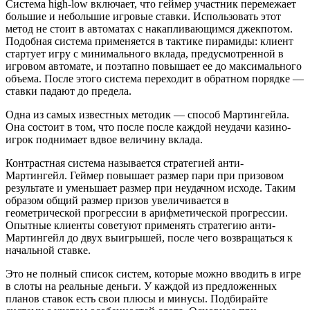
Система high-low включает, что геймер участник перемежает
большие и небольшие игровые ставки. Использовать этот
метод не стоит в автоматах с накапливающимся джекпотом.
Подобная система применяется в тактике пирамиды: клиент
стартует игру с минимального вклада, предусмотренной в
игровом автомате, и поэтапно повышает ее до максимального
объема. После этого система переходит в обратном порядке —
ставки падают до предела.
Одна из самых известных методик — способ Мартингейла.
Она состоит в том, что после после каждой неудачи казино-
игрок поднимает вдвое величину вклада.
Контрастная система называется стратегией анти-
Мартингейл. Геймер повышает размер пари при призовом
результате и уменьшает размер при неудачном исходе. Таким
образом общий размер призов увеличивается в
геометрической прогрессии в арифметической прогрессии.
Опытные клиенты советуют применять стратегию анти-
Мартингейл до двух выигрышей, после чего возвращаться к
начальной ставке.
Это не полный список систем, которые можно вводить в игре
в слоты на реальные деньги. У каждой из предложенных
планов ставок есть свои плюсы и минусы. Подбирайте