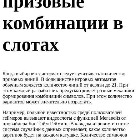
призовые
комбинации в
слотах
Когда выбирается автомат следует учитывать количество
призовых линий. В большинстве игровых автоматов
обычным является количество линий от девяти до 21. При
этом каждый разработчик предусматривает разные механики
формирования комбинаций символов. При этом количество
вариантов может значительно возрастать.
Например, большой известностью среди пользователей
геймеров вызывают видеослоты с функцией Мегавейз от
провайдера Биг Тайм Гейминг. В каждом игровом и спине
система случайных данных определяет, какое количество
картинок будет на каждом катушке. Количество символов