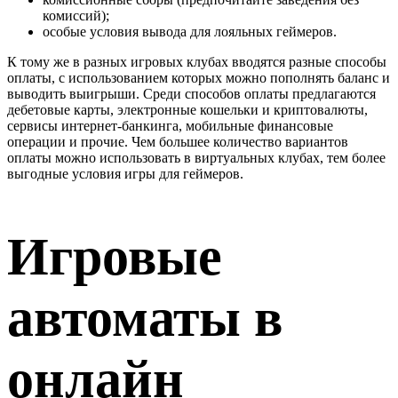
комиссий);
особые условия вывода для лояльных геймеров.
К тому же в разных игровых клубах вводятся разные способы
оплаты, с использованием которых можно пополнять баланс и
выводить выигрыши. Среди способов оплаты предлагаются
дебетовые карты, электронные кошельки и криптовалюты,
сервисы интернет-банкинга, мобильные финансовые
операции и прочие. Чем большее количество вариантов
оплаты можно использовать в виртуальных клубах, тем более
выгодные условия игры для геймеров.
Игровые
автоматы в
онлайн