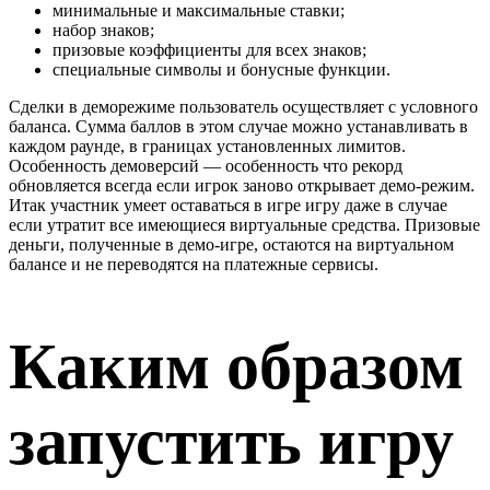
минимальные и максимальные ставки;
набор знаков;
призовые коэффициенты для всех знаков;
специальные символы и бонусные функции.
Сделки в деморежиме пользователь осуществляет с условного
баланса. Сумма баллов в этом случае можно устанавливать в
каждом раунде, в границах установленных лимитов.
Особенность демоверсий — особенность что рекорд
обновляется всегда если игрок заново открывает демо-режим.
Итак участник умеет оставаться в игре игру даже в случае
если утратит все имеющиеся виртуальные средства. Призовые
деньги, полученные в демо-игре, остаются на виртуальном
балансе и не переводятся на платежные сервисы.
Каким образом
запустить игру