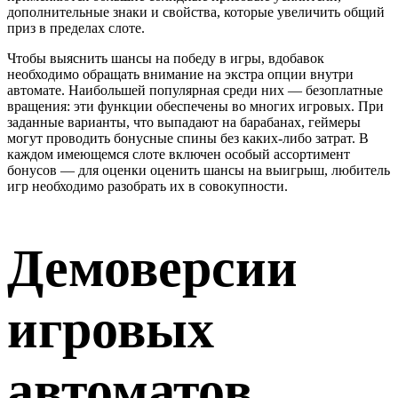
дополнительные знаки и свойства, которые увеличить общий
приз в пределах слоте.
Чтобы выяснить шансы на победу в игры, вдобавок
необходимо обращать внимание на экстра опции внутри
автомате. Наибольшей популярная среди них — безоплатные
вращения: эти функции обеспечены во многих игровых. При
заданные варианты, что выпадают на барабанах, геймеры
могут проводить бонусные спины без каких-либо затрат. В
каждом имеющемся слоте включен особый ассортимент
бонусов — для оценки оценить шансы на выигрыш, любитель
игр необходимо разобрать их в совокупности.
Демоверсии
игровых
автоматов