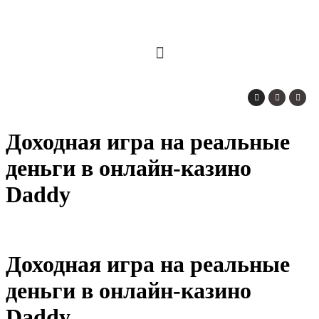
Доходная игра на реальные
деньги в онлайн-казино
Daddy
Доходная игра на реальные
деньги в онлайн-казино
Daddy