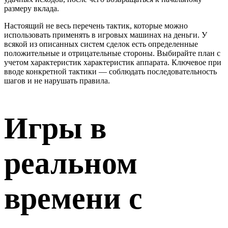
размеру вклада.
Настоящий не весь перечень тактик, которые можно
использовать применять в игровых машинах на деньги. У
всякой из описанных систем сделок есть определенные
положительные и отрицательные стороны. Выбирайте план с
учетом характеристик характеристик аппарата. Ключевое при
вводе конкретной тактики — соблюдать последовательность
шагов и не нарушать правила.
Игры в
реальном
времени с