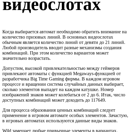
видеослотах
Когда выбирается автомат необходимо обратить внимание на
количество призовых линий. В основных видеослотах
обычным является количество линий от девяти до 21 линий.
Любой производитель вводит разные механизмы создания
комбинаций. При этом количество вариантов может
значительно возрастать.
Допустим, высокой привлекательностью между геймеров
привлекают автоматы с функцией Megaways-функцией от
разработчика Big Time Gaming фирмы. В каждом игровом
процессе и вращении система случайных данных выбирает,
сколько элементов выпадет на каждом катушке. Номер
изображений знаков может колебаться от 2 до 6. Итак, число
доступных комбинаций может доходить до 117649.
Для процесса образования ценных комбинаций следует
применение в игровом автомате особых элементов. Зачастую,
в игровых автоматах используются данные виды знаков.
Wild замещает любые привычные элементы в вариантах,