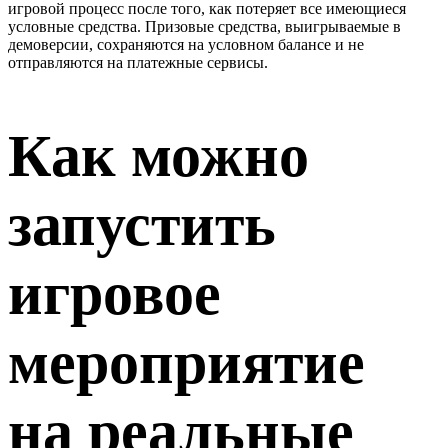
игровой процесс после того, как потеряет все имеющиеся
условные средства. Призовые средства, выигрываемые в
демоверсии, сохраняются на условном балансе и не
отправляются на платежные сервисы.
Как можно
запустить
игровое
мероприятие
на реальные