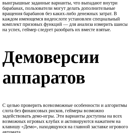
выигрышные заданные варианты, что выпадают внутри
барабанах, пользователи могут делать дополнительные
вращения барабанов без каких-либо денежных затрат. В
каждом имеющемся видеослоте установлен специальный
комплект призовых функций — для анализа измерить шансы
на успех, геймер следует разобрать их вместе взятые.
Демоверсии
аппаратов
С целью проверить всевозможные особенности и алгоритмы
слота без финансовых рисков, геймеры возможно
задействовать демо-игры. Эти варианты доступны на всех
возможных игровых клубах и активируются нажатием на
клавишу «Демо», находящуюся на главной заставке игрового
автомата.