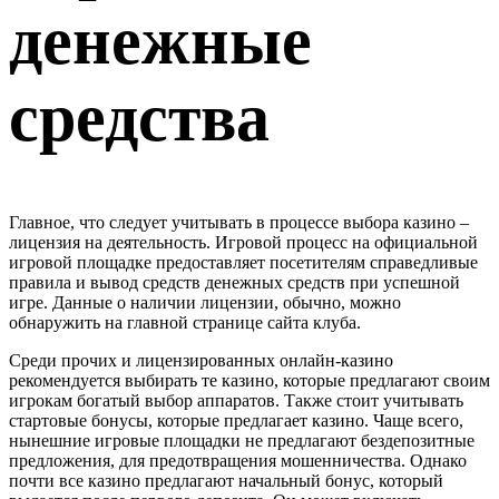
денежные
средства
Главное, что следует учитывать в процессе выбора казино –
лицензия на деятельность. Игровой процесс на официальной
игровой площадке предоставляет посетителям справедливые
правила и вывод средств денежных средств при успешной
игре. Данные о наличии лицензии, обычно, можно
обнаружить на главной странице сайта клуба.
Среди прочих и лицензированных онлайн-казино
рекомендуется выбирать те казино, которые предлагают своим
игрокам богатый выбор аппаратов. Также стоит учитывать
стартовые бонусы, которые предлагает казино. Чаще всего,
нынешние игровые площадки не предлагают бездепозитные
предложения, для предотвращения мошенничества. Однако
почти все казино предлагают начальный бонус, который