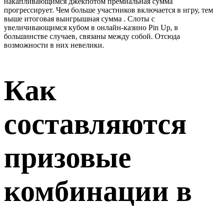
накапливающимся джекпотом премиальная сумма
прогрессирует. Чем больше участников включается в игру, тем
выше итоговая выигрышная сумма . Слоты с
увеличивающимся кубом в онлайн-казино Pin Up, в
большинстве случаев, связаны между собой. Отсюда
возможности в них невелики.
Как
составляются
призовые
комбинации в