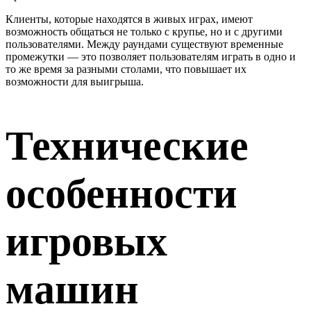
Клиенты, которые находятся в живых играх, имеют
возможность общаться не только с крупье, но и с другими
пользователями. Между раундами существуют временные
промежутки — это позволяет пользователям играть в одно и
то же время за разными столами, что повышает их
возможности для выигрыша.
Технические
особенности
игровых
машин