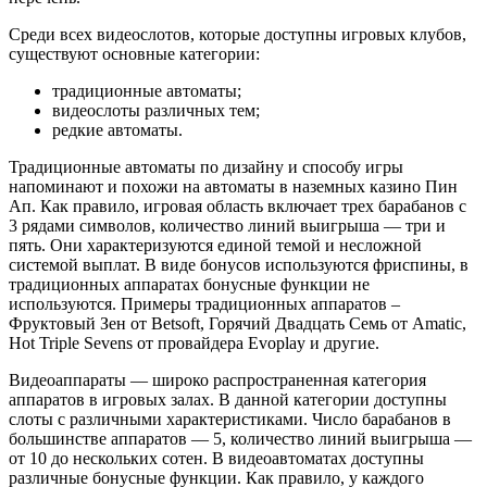
Среди всех видеослотов, которые доступны игровых клубов,
существуют основные категории:
традиционные автоматы;
видеослоты различных тем;
редкие автоматы.
Традиционные автоматы по дизайну и способу игры
напоминают и похожи на автоматы в наземных казино Пин
Ап. Как правило, игровая область включает трех барабанов с
3 рядами символов, количество линий выигрыша — три и
пять. Они характеризуются единой темой и несложной
системой выплат. В виде бонусов используются фриспины, в
традиционных аппаратах бонусные функции не
используются. Примеры традиционных аппаратов –
Фруктовый Зен от Betsoft, Горячий Двадцать Семь от Amatic,
Hot Triple Sevens от провайдера Evoplay и другие.
Видеоаппараты — широко распространенная категория
аппаратов в игровых залах. В данной категории доступны
слоты с различными характеристиками. Число барабанов в
большинстве аппаратов — 5, количество линий выигрыша —
от 10 до нескольких сотен. В видеоавтоматах доступны
различные бонусные функции. Как правило, у каждого