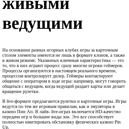
живыми
ведущими
На основании разных игорных клубах игры за карточным
столом элементы имеются не лишь в формате клонов, а также
в живом режиме. Указанных ключевая характеристика — это
то, что в них играют процесс сразу многие игроки геймеров.
Процессы организуются в настоящем реального времени,
процессом контролирует дилер. Геймеры контактируют
общение с оператором в ходе игры: например, могут говорить
общаться с ведущим, когда ведущий раздает карты или делает
вращение рулетки.
В live-формате предлагаются рулетки и карточные игры. Игры
ведутся по тем же игровым правилам, как и эмуляторы в
казино Пин Ап. В лайв- live-играх включается HD-качество
передачи игр и большие виды зон. Это все способствует
полностью имитировать обстановку физических казино Pin
Up.