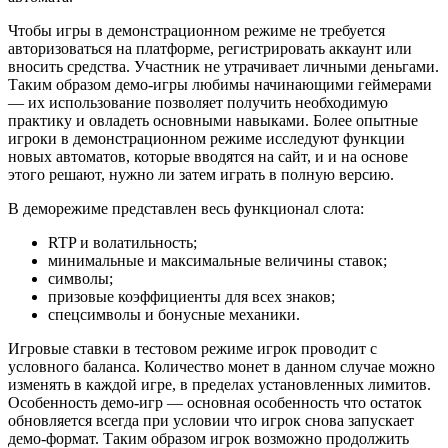
Чтобы игры в демонстрационном режиме не требуется
авторизоваться на платформе, регистрировать аккаунт или
вносить средства. Участник не утрачивает личными деньгами.
Таким образом демо-игры любимы начинающими геймерами
— их использование позволяет получить необходимую
практику и овладеть основными навыками. Более опытные
игроки в демонстрационном режиме исследуют функции
новых автоматов, которые вводятся на сайт, и и на основе
этого решают, нужно ли затем играть в полную версию.
В деморежиме представлен весь функционал слота:
RTP и волатильность;
минимальные и максимальные величины ставок;
символы;
призовые коэффициенты для всех знаков;
спецсимволы и бонусные механики.
Игровые ставки в тестовом режиме игрок проводит с
условного баланса. Количество монет в данном случае можно
изменять в каждой игре, в пределах установленных лимитов.
Особенность демо-игр — основная особенность что остаток
обновляется всегда при условии что игрок снова запускает
демо-формат. Таким образом игрок возможно продолжить