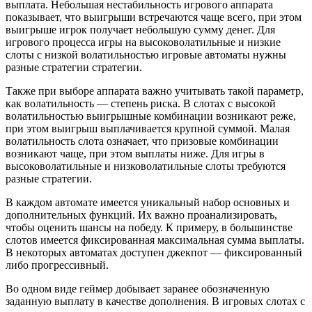
выплата. Небольшая нестабильность игрового аппарата
показывает, что выигрыши встречаются чаще всего, при этом
выигрыше игрок получает небольшую сумму денег. Для
игрового процесса игры на высоковолатильные и низкие
слоты с низкой волатильностью игровые автоматы нужны
разные стратегии стратегии.
Также при выборе аппарата важно учитывать такой параметр,
как волатильность — степень риска. В слотах с высокой
волатильностью выигрышные комбинации возникают реже,
при этом выигрыш выплачивается крупной суммой. Малая
волатильность слота означает, что призовые комбинации
возникают чаще, при этом выплаты ниже. Для игры в
высоковолатильные и низковолатильные слоты требуются
разные стратегии.
В каждом автомате имеется уникальный набор основных и
дополнительных функций. Их важно проанализировать,
чтобы оценить шансы на победу. К примеру, в большинстве
слотов имеется фиксированная максимальная сумма выплаты.
В некоторых автоматах доступен джекпот — фиксированный
либо прогрессивный.
Во одном виде геймер добывает заранее обозначенную
заданную выплату в качестве дополнения. В игровых слотах с